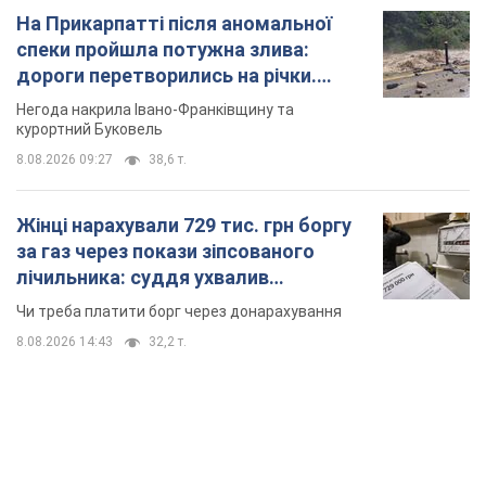
На Прикарпатті після аномальної
спеки пройшла потужна злива:
дороги перетворились на річки.
Відео
Негода накрила Івано-Франківщину та
курортний Буковель
8.08.2026 09:27
38,6 т.
Жінці нарахували 729 тис. грн боргу
за газ через покази зіпсованого
лічильника: суддя ухвалив
неочікуване рішення
Чи треба платити борг через донарахування
8.08.2026 14:43
32,2 т.