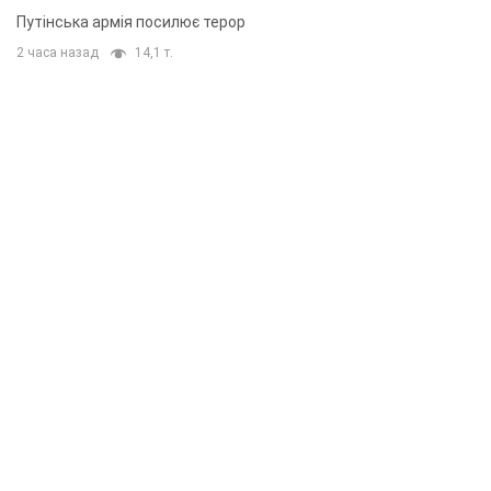
Путінська армія посилює терор
2 часа назад
14,1 т.