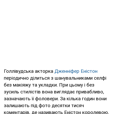
Голлівудська акторка
Дженніфер Еністон
періодично ділиться з шанувальниками селфі
без макіяжу та укладки. При цьому і без
зусиль стилістів вона виглядає привабливо,
зазначають її фоловери. За кілька годин вони
залишають під фото десятки тисяч
коментарів, де називають Еністон королевою,