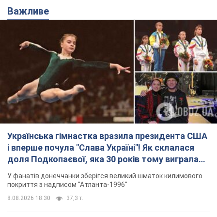
Важливе
Українська гімнастка вразила президента США
і вперше почула "Слава Україні"! Як склалася
доля Подкопаєвої, яка 30 років тому виграла
"золото" Олімпіади
У фанатів донеччанки зберігся великий шматок килимового
покриття з надписом "Атланта-1996"
8.08.2026 18:30
37,3 т.