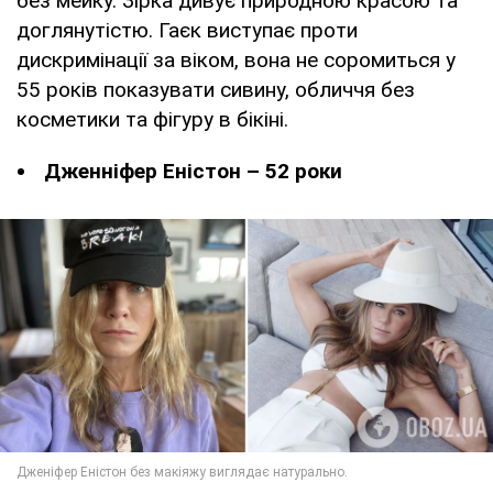
без мейку. Зірка дивує природною красою та
доглянутістю. Гаєк виступає проти
дискримінації за віком, вона не соромиться у
55 років показувати сивину, обличчя без
косметики та фігуру в бікіні.
Дженніфер Еністон – 52 роки