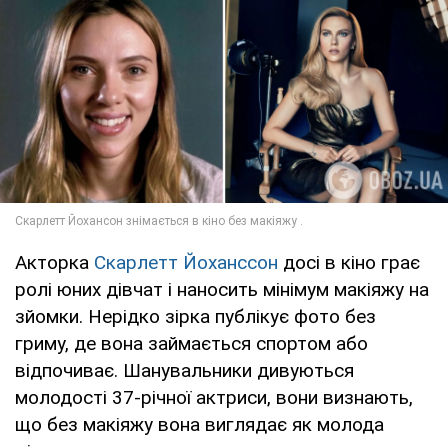
Акторка
Скарлетт Йоханссон
досі в кіно грає
ролі юних дівчат і наносить мінімум макіяжу на
зйомки. Нерідко зірка публікує фото без
гриму, де вона займається спортом або
відпочиває. Шанувальники дивуються
молодості 37-річної актриси, вони визнають,
що без макіяжу вона виглядає як молода