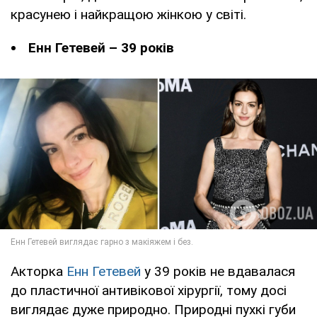
красунею і найкращою жінкою у світі.
Енн Гетевей – 39 років
Акторка
Енн Гетевей
у 39 років не вдавалася
до пластичної антивікової хірургії, тому досі
виглядає дуже природно. Природні пухкі губи