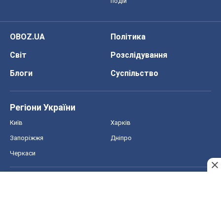
подій
OBOZ.UA
Політика
Світ
Розслідування
Блоги
Суспільство
Регіони України
Київ
Харків
Запоріжжя
Дніпро
Черкаси
Спорт
Футбол
Баскетбол
Хокей
Бокс