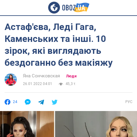
Астаф'єва, Леді Гага,
Каменських та інші. 10
зірок, які виглядають
бездоганно без макіяжу
Яна Сончковская
Люди
26.01.2022 04:01
45,3 т.
24
РУС