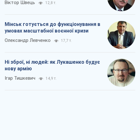
Віктор Швець
12,8 т.
Мінськ готується до функціонування в
умовах масштабної воєнної кризи
Олександр Левченко
17,7 т.
Ні зброї, ні людей: як Лукашенко будує
нову армію
Ігар Тишкевич
14,9 т.