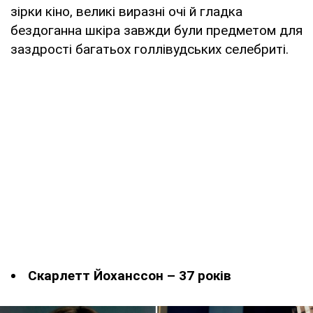
зірки кіно, великі виразні очі й гладка
бездоганна шкіра завжди були предметом для
заздрості багатьох голлівудських селебриті.
Скарлетт Йоханссон – 37 років