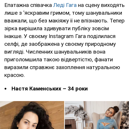
Епатажна співачка
Леді Гага
на сцену виходять
лише з 'яскравим гримом, тому шанувальники
вважали, що без макіяжу її не впізнають. Тепер
зірка вирішила здивувати публіку зовсім
інакше. У своєму Instagram Гага поділилася
селфі, де заображена у своєму природному
вигляді. Численних шанувальників вона
приголомшила такою відвертістю, фанати
виразили справжнє захоплення натуральною
красою.
Настя Каменських – 34 роки