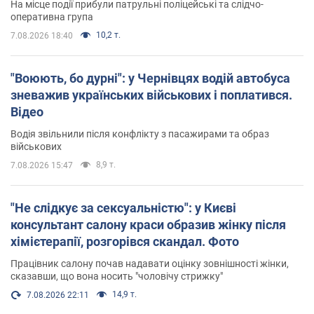
На місце події прибули патрульні поліцейські та слідчо-
оперативна група
10,2 т.
7.08.2026 18:40
"Воюють, бо дурні": у Чернівцях водій автобуса
зневажив українських військових і поплатився.
Відео
Водія звільнили після конфлікту з пасажирами та образ
військових
8,9 т.
7.08.2026 15:47
"Не слідкує за сексуальністю": у Києві
консультант салону краси образив жінку після
хімієтерапії, розгорівся скандал. Фото
Працівник салону почав надавати оцінку зовнішності жінки,
сказавши, що вона носить "чоловічу стрижку"
14,9 т.
7.08.2026 22:11