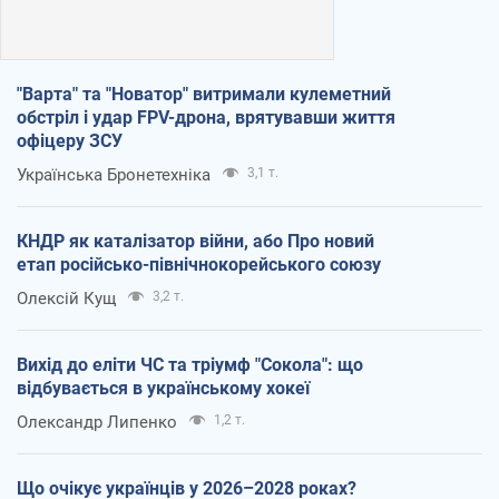
"Варта" та "Новатор" витримали кулеметний
обстріл і удар FPV-дрона, врятувавши життя
офіцеру ЗСУ
Українська Бронетехніка
3,1 т.
КНДР як каталізатор війни, або Про новий
етап російсько-північнокорейського союзу
Олексій Кущ
3,2 т.
Вихід до еліти ЧС та тріумф "Сокола": що
відбувається в українському хокеї
Олександр Липенко
1,2 т.
Що очікує українців у 2026–2028 роках?