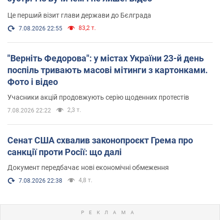
Це перший візит глави держави до Бєлграда
83,2 т.
7.08.2026 22:55
"Верніть Федорова": у містах України 23-й день
поспіль тривають масові мітинги з картонками.
Фото і відео
Учасники акцій продовжують серію щоденних протестів
2,3 т.
7.08.2026 22:22
Сенат США схвалив законопроєкт Грема про
санкції проти Росії: що далі
Документ передбачає нові економічні обмеження
4,8 т.
7.08.2026 22:38