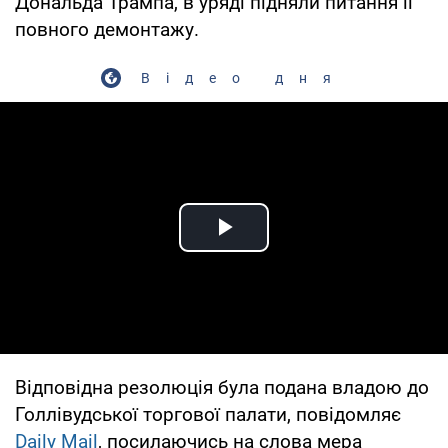
Дональда Трампа, в уряді підняли питання її
повного демонтажу.
Відео дня
Play Video
Відповідна резолюція була подана владою до
Голлівудської торгової палати, повідомляє
Daily Mail
, посилаючись на слова мера