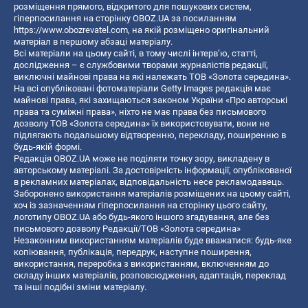
розміщення прямого, відкритого для пошукових систем,
гіперпосилання на сторінку OBOZ.UA за посиланням
https://www.obozrevatel.com
, на якій розміщено оригінальний
матеріал в першому абзаці матеріалу.
Всі матеріали на цьому сайті, в тому числі інтерв’ю, статті,
дослідження – є службовими творами журналістів редакції,
виключні майнові права на які належать ТОВ «Золота середина».
На всі опубліковані фотоматеріали Getty Images редакція має
майнові права, які захищаються законом України «Про авторські
права та суміжні права», ніхто не має права без письмового
дозволу ТОВ «Золота середина» їх використовувати, вони не
підлягають подальшому відтворенню, перекладу, поширенню в
будь-якій формі.
Редакція OBOZ.UA може не поділяти точку зору, викладену в
авторському матеріалі. За достовірність інформації, опублікованої
в рекламних матеріалах, відповідальність несе рекламодавець.
Заборонено використання матеріалів розміщених на цьому сайті,
хоч із зазначенням гіперпосилання на сторінку цього сайту,
логотипу OBOZ.UA або будь-якого іншого згадування, але без
письмового дозволу Редакції/ТОВ «Золота середина»
Незаконним використанням матеріалів буде вважатися: будь-яке
копiювання, публiкацiя, передрук, наступне поширення,
використання, переробка з використанням, включенням до
складу інших матеріалів, розповсюдження, адаптація, переклад
та інші подібні зміни матеріалу.