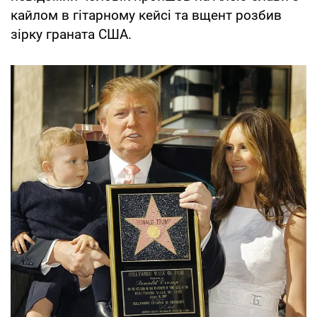
кайлом в гітарному кейсі та вщент розбив
зірку граната США.