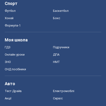
Спорт
Футбол
Баскетбол
Хокей
Бокс
Формула-1
Моя школа
ГДЗ
Підручники
Онлайн уроки
ДПА
ЗНО
НМТ
СНД посібники
Авто
Тест Драйв
Електромобілі
Акції
Сервіс