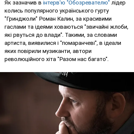
Як зазначив в
інтерв'ю "Обозревателю"
лідер
колись популярного українського гурту
"Гринджоли" Роман Калин, за красивими
гаслами та ідеями ховаються "звичайні жлоби,
які рвуться до влади". Такими, за словами
артиста, виявилися і "помаранчеві", в ідеали
яких повірили музиканти, автори
революційного хіта "Разом нас багато".