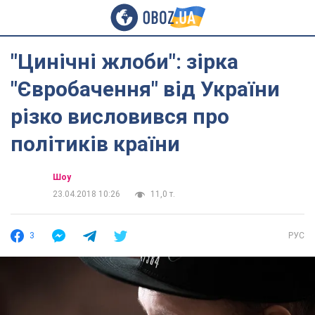
"Цинічні жлоби": зірка
"Євробачення" від України
різко висловився про
політиків країни
Шоу
23.04.2018 10:26
11,0 т.
3
РУС