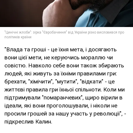
"Влада та гроші - це їхня мета, і досягають
вони цієї мети, не керуючись мораллю чи
совістю. Навколо себе вони також збирають
людей, які живуть за їхніми правилами гри:
брехати, "хімічити", "мутити", "відкати" - це
життєві правила гри їхньої спільноти. Коли ми
підтримували "помаранчевих", щиро вірили в
ідеали, які вони проголошували, і ніколи не
просили грошей за нашу участь у революції", -
підкреслив Калин.