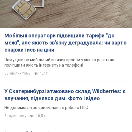
Мобільні оператори підвищили тарифи "до
межі", але якість зв'язку деградувала: чи варто
скаржитись на ціни
Чому ціни на мобільний зв'язок зросли у кілька разів і як
поліпшити якість інтернету на телефоні
38 хвилин тому
1,7 т.
У Єкатеринбурзі атаковано склад Wildberries: є
влучання, піднявся дим. Фото і відео
Не допомогла росіянам навіть робота ППО
5 годин тому
10,5 т.