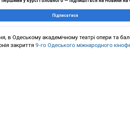
 першими у курсі головного — підпишіться на Новини на
Підписатися
пня, в Одеському академічному театрі опери та бал
онія закриття
9-го Одеського міжнародного кіноф