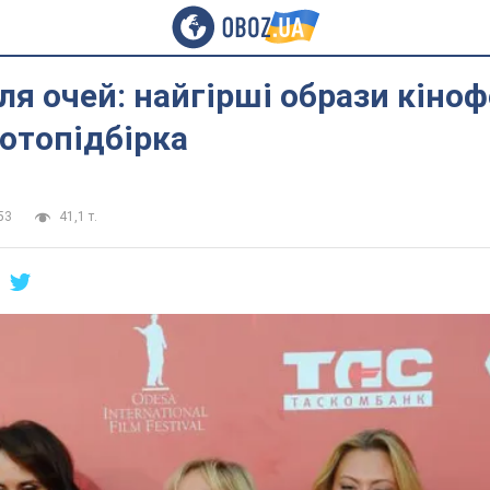
ля очей: найгірші образи кіно
Фотопідбірка
53
41,1 т.