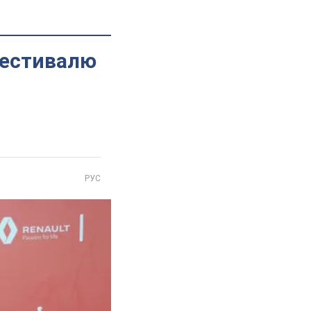
фестивалю
РУС