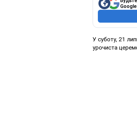
Будьте
Google
У суботу, 21 ли
урочиста церем