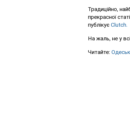
Традиційно, най
прекрасної стат
публікує
Сlutch.
На жаль, не у в
Читайте:
Одеськ