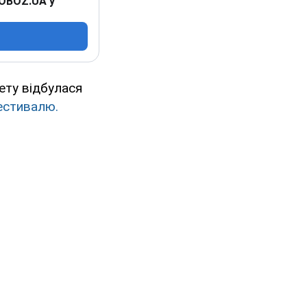
 OBOZ.UA у
ету відбулася
естивалю.