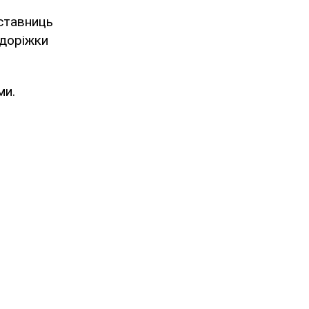
дставниць
 доріжки
ми.