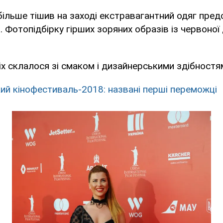
більше тішив на заході екстравагантний одяг пре
і. Фотопідбірку гірших зоряних образів із червоної
сіх склалося зі смаком і дизайнерськими здібностя
ий кінофестиваль-2018: названі перші переможці