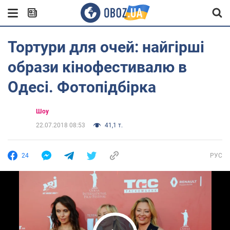
Тортури для очей: найгірші
образи кінофестивалю в
Одесі. Фотопідбірка
Шоу
22.07.2018 08:53
41,1 т.
24
РУС