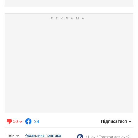
50
24
Підписатися
Теги
Редакційна політика
Шоу
Тортури для очей:...