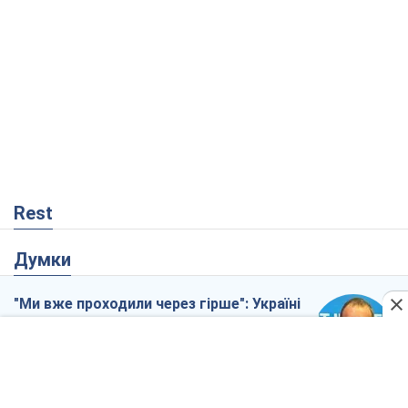
Rest
Думки
"Ми вже проходили через гірше": Україні
не варто піддаватися зневірі через
ракетний терор
Сергій Марченко, експерт
2,0 т.