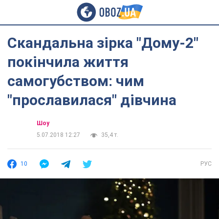
Скандальна зірка "Дому-2"
покінчила життя
самогубством: чим
"прославилася" дівчина
Шоу
5.07.2018 12:27
35,4 т.
10
РУС