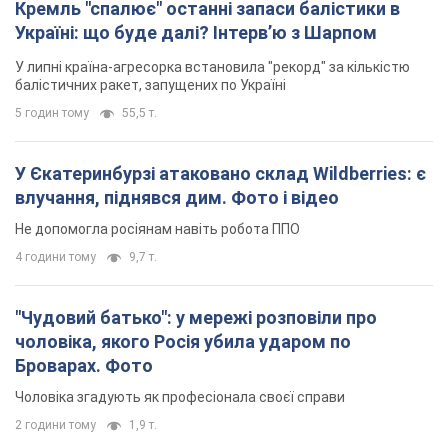
Кремль "спалює" останні запаси балістики в
Україні: що буде далі? Інтерв’ю з Шарпом
У липні країна-агресорка встановила "рекорд" за кількістю
балістичних ракет, запущених по Україні
5 годин тому
55,5 т.
У Єкатеринбурзі атаковано склад Wildberries: є
влучання, піднявся дим. Фото і відео
Не допомогла росіянам навіть робота ППО
4 години тому
9,7 т.
"Чудовий батько": у мережі розповіли про
чоловіка, якого Росія убила ударом по
Броварах. Фото
Чоловіка згадують як професіонала своєї справи
2 години тому
1,9 т.