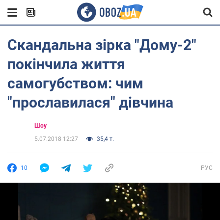
Скандальна зірка "Дому-2"
покінчила життя
самогубством: чим
"прославилася" дівчина
Шоу
5.07.2018 12:27
35,4 т.
10
РУС