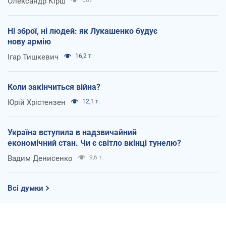
Олександр Кірш
Ні зброї, ні людей: як Лукашенко будує
нову армію
Ігар Тишкевич
16,2 т.
Коли закінчиться війна?
Юрій Хрістензен
12,1 т.
Україна вступила в надзвичайний
економічний стан. Чи є світло вкінці тунелю?
Вадим Денисенко
9,6 т.
Всі думки