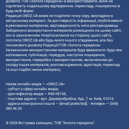
дозволу ТОВ «Золота середина» їх використовувати, вони не
підлягають подальшому відтворенню, перекладу, поширенню в
будь-якій формі.
Редакція OBOZ.UA може не поділяти точку зору, викладену в
авторському матеріалі. За достовірність інформації, опублікованої
в рекламних матеріалах, відповідальність несе рекламодавець.
Заборонено використання матеріалів розміщених на цьому сайті,
хоч із зазначенням гіперпосилання на сторінку цього сайту,
логотипу OBOZ.UA або будь-якого іншого згадування, але без
письмового дозволу Редакції/ТОВ «Золота середина»
Незаконним використанням матеріалів буде вважатися: будь-яке
копiювання, публiкацiя, передрук, наступне поширення,
використання, переробка з використанням, включенням до
складу інших матеріалів, розповсюдження, адаптація, переклад
та інші подібні зміни матеріалу.
Назва онлайн медіа — «OBOZ.UA»
- суб'єкт у сфері онлайн медіа;
- ідентифікатор медіа — R40-06156;
- поштова адреса — вул. Деревообробна, буд. 7, м. Київ, 01013;
- адреса електронної пошти —
[email protected]
; - телефон — (044)
585 46 20
© 2026 Всі права захищені, ТОВ "Золота середина".