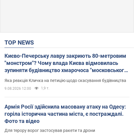
TOP NEWS
Києво-Печерську лавру закриють 80-метровим
"монстром"? Чому влада Києва відмовилась
зупиняти будівництво хмарочоса "московського
вірянина"
Яка реакція Кличка на петицію щодо скасування будівництва
1,9 т.
9.08.2026 12:00
Армія Росії здійснила масовану атаку на Одесу:
горіла історична частина міста, є постраждалі.
Фото та відео
Для терору ворог застосував ракети та дрони