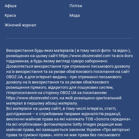
Афіша
Плітки
Краса
Мода
Жіночий журнал
Використання будь-яких матеріалів ( в тому числі фото- та відео-),
розміщених на цьому сайті
https://www.obozrevatel.com
та всіх його
піддоменах, в будь-якому вигляді суворо заборонено.
Дозволяється використання при отриманні письмового дозволу
на їх використання та за умови обов'язкового посилання на сайт
OBOZ.UA, а для інтернет-видань - при отриманні письмового
дозволу на їх використання та за умови обов'язкового
розміщення прямого, відкритого для пошукових систем,
гіперпосилання на сторінку OBOZ.UA за посиланням
https://www.obozrevatel.com
, на якій розміщено оригінальний
матеріал в першому абзаці матеріалу.
Всі матеріали на цьому сайті, в тому числі інтерв’ю, статті,
дослідження – є службовими творами журналістів редакції,
виключні майнові права на які належать ТОВ «Золота середина».
На всі опубліковані фотоматеріали Getty Images редакція має
майнові права, які захищаються законом України «Про авторські
права та суміжні права», ніхто не має права без письмового