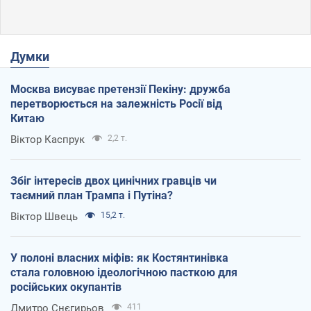
Думки
Москва висуває претензії Пекіну: дружба
перетворюється на залежність Росії від
Китаю
Віктор Каспрук
2,2 т.
Збіг інтересів двох цинічних гравців чи
таємний план Трампа і Путіна?
Віктор Швець
15,2 т.
У полоні власних міфів: як Костянтинівка
стала головною ідеологічною пасткою для
російських окупантів
Дмитро Снєгирьов
411