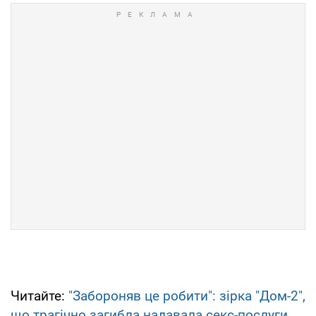
Читайте:
"Забороняв це робити": зірка "Дом-2",
що трагічно загибла надавала секс-послуги