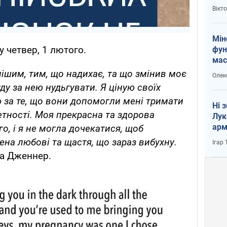
і Пу
Вікт
Мін
 у четвер, 1 лютого.
фун
мас
нішим, тим, що надихає, та що змінив моє
Олек
уду за нею нудьгувати. Я ціную своїх
ю за те, що вони допомогли мені тримати
Ні 
етності. Моя прекрасна та здорова
Лук
арм
о, і я не могла дочекатися, щоб
ена любові та щастя, що зараз вибухну.
Ігар
а Дженнер.