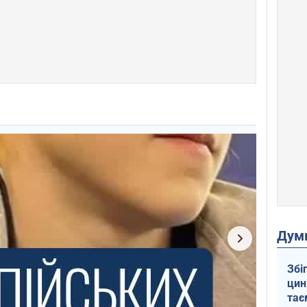
Дум
Збі
цин
тає