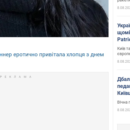
8.08.20
Укра
щомі
Patr
розк
Київ т
еннер еротично привітала хлопця з днем
європ
8.08.20
Дбал
педа
Київ
київс
Вічна 
8.08.20