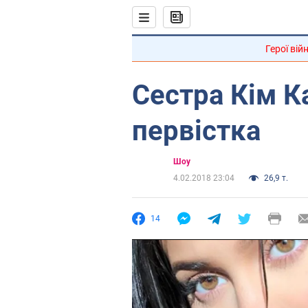
Герої вій
Сестра Кім 
первістка
Шоу
4.02.2018 23:04
26,9 т.
14