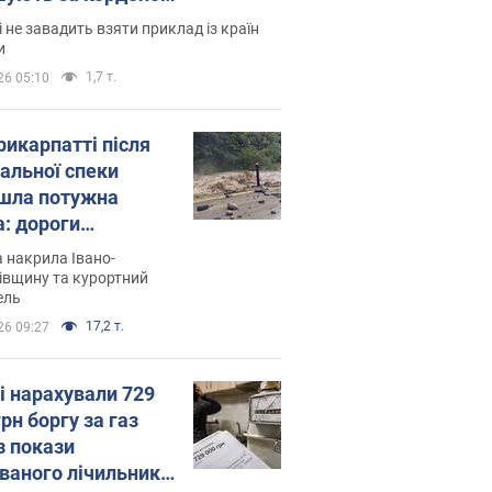
і не завадить взяти приклад із країн
и
1,7 т.
26 05:10
рикарпатті після
альної спеки
шла потужна
а: дороги
творились на
 накрила Івано-
. Відео
івщину та курортний
ель
17,2 т.
26 09:27
і нарахували 729
грн боргу за газ
з покази
ованого лічильника: