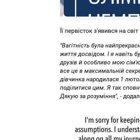
Її первісток з'явився на світ
"Вагітність була найпрекрас
життя досвідом. І я навіть б
друзів й особливо мою сім'
все це в максимальній секр
дівчинка народилася 1 лютог
поділитися цим. Я так сповн
Дякую за розуміння", -
додал