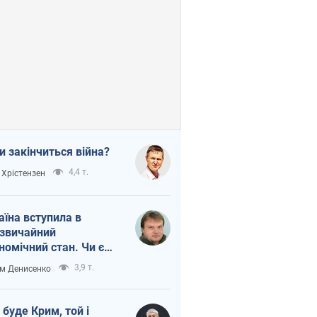
и закінчиться війна?
4,4 т.
 Хрістензен
аїна вступила в
звичайний
номічний стан. Чи є
тло вкінці тунелю?
3,9 т.
м Денисенко
 буде Крим, той і