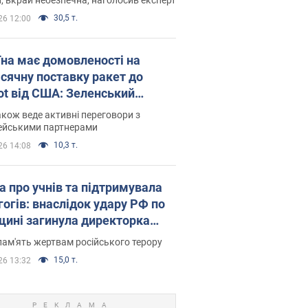
30,5 т.
26 12:00
їна має домовленості на
сячну поставку ракет до
iot від США: Зеленський
рив подробиці
акож веде активні переговори з
ейськими партнерами
10,3 т.
26 14:08
а про учнів та підтримувала
гогів: внаслідок удару РФ по
щині загинула директорка
ького ліцею, її чоловік та онук
пам'ять жертвам російського терору
15,0 т.
26 13:32