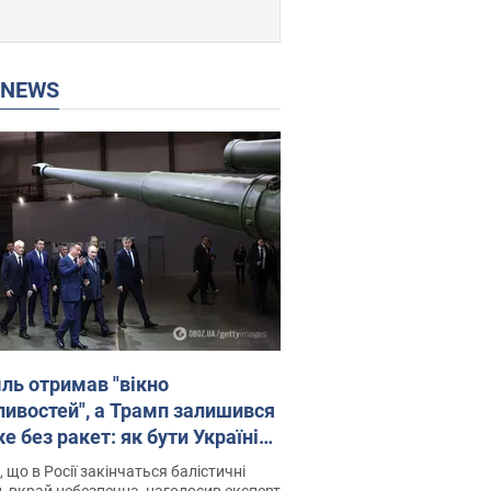
P NEWS
ль отримав "вікно
ивостей", а Трамп залишився
 без ракет: як бути Україні?
рв’ю з Мельником
 що в Росії закінчаться балістичні
, вкрай небезпечна, наголосив експерт