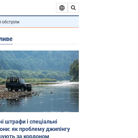
і обстріли
ливе
ні штрафи і спеціальні
гони: як проблему джипінгу
шують за кордоном