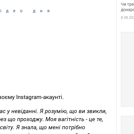
судд
Чи тре
неоч
донар
ідео дня
8.08.20
оєму Instagram-акаунті.
ас у невіданні. Я розумію, що ви звикли,
ез що проходжу. Моя вагітність - це те,
світу. Я знала, що мені потрібно