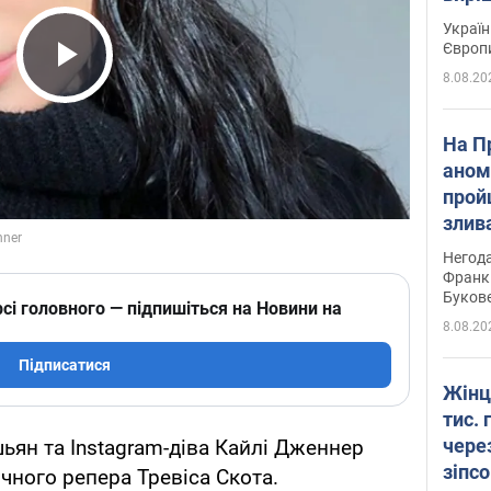
Україн
Європ
8.08.20
Play Video
На П
аном
прой
злив
пере
Негода
річки
Франк
Буков
сі головного — підпишіться на Новини на
8.08.20
Підписатися
Жінц
тис. 
чере
ян та Instagram-діва Кайлі Дженнер
зіпс
ічного репера Тревіса Скота.