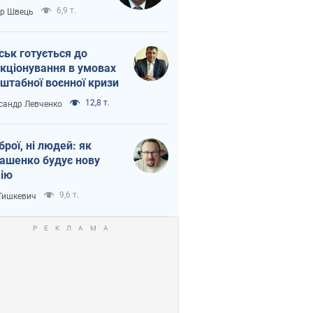
тіна?
6,9 т.
ор Швець
ськ готується до
кціонування в умовах
штабної воєнної кризи
12,8 т.
сандр Левченко
зброї, ні людей: як
ашенко будує нову
ію
9,6 т.
 Тишкевич