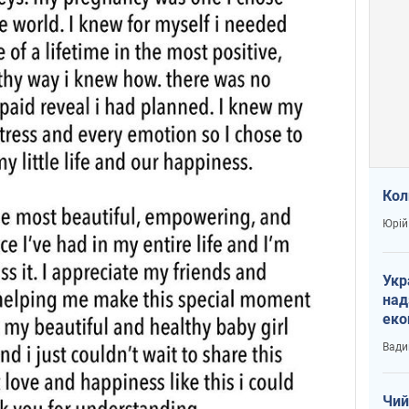
Кол
Юрій
Укр
над
еко
сві
Вади
Чий