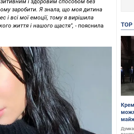
позитивним і здоровим способом без
ьому заробити. Я знала, що моя дитина
ес і всі мої емоції, тому я вирішила
TO
ого життя і нашого щастя",
- пояснила
Крем
можл
майже
Інте
Думка,
ракети