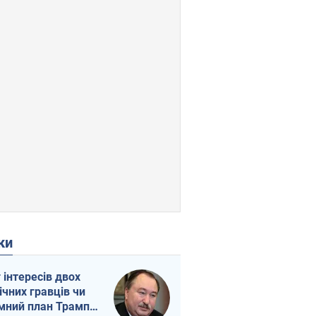
ки
г інтересів двох
ічних гравців чи
мний план Трампа