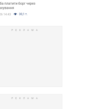
я ухвалив
ба платити борг через
ікуване рішення
ахування
30,1 т.
26 14:43