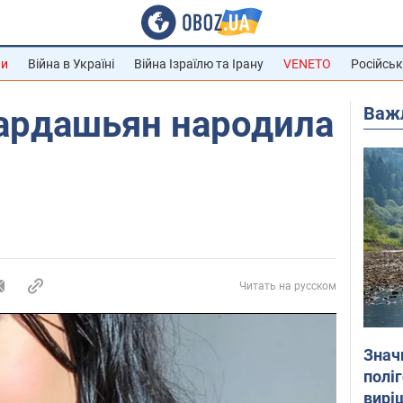
ни
Війна в Україні
Війна Ізраїлю та Ірану
VENETO
Російськ
Важ
Кардашьян народила
Читать на русском
Знач
полі
вирі