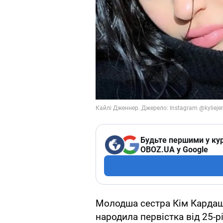
Будьте першими у кур
OBOZ.UA у Google
Молодша сестра Кім Кардашь
народила первістка від 25-р