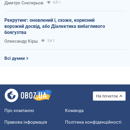
Дмитро Снєгирьов
6,5 т.
Рекрутинг: оновлений і, схоже, корисний
ворожий досвід, або Діалектика вибагливого
боягузтва
Олександр Кірш
5,4 т.
Всі думки
На початок
Про компанію
Команда
Правова інформація
Політика конфіденційності