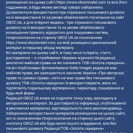
розміщених на цьому сайті
https://www.obozrevatel.com
та всіх його
піддоменах, в будь-якому вигляді суворо заборонено.
Дозволяється використання при отриманні письмового дозволу
на їх використання та за умови обов'язкового посилання на сайт
OBOZ.UA, а для інтернет-видань - при отриманні письмового
дозволу на їх використання та за умови обов'язкового
розміщення прямого, відкритого для пошукових систем,
гіперпосилання на сторінку OBOZ.UA за посиланням
https://www.obozrevatel.com
, на якій розміщено оригінальний
матеріал в першому абзаці матеріалу.
Всі матеріали на цьому сайті, в тому числі інтерв’ю, статті,
дослідження – є службовими творами журналістів редакції,
виключні майнові права на які належать ТОВ «Золота середина».
На всі опубліковані фотоматеріали Getty Images редакція має
майнові права, які захищаються законом України «Про авторські
права та суміжні права», ніхто не має права без письмового
дозволу ТОВ «Золота середина» їх використовувати, вони не
підлягають подальшому відтворенню, перекладу, поширенню в
будь-якій формі.
Редакція OBOZ.UA може не поділяти точку зору, викладену в
авторському матеріалі. За достовірність інформації, опублікованої
в рекламних матеріалах, відповідальність несе рекламодавець.
Заборонено використання матеріалів розміщених на цьому сайті,
хоч із зазначенням гіперпосилання на сторінку цього сайту,
логотипу OBOZ.UA або будь-якого іншого згадування, але без
письмового дозволу Редакції/ТОВ «Золота середина»