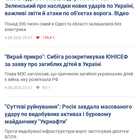
Зеленський про наслідки нових ударів по Україні,
важливі звіти й атаки по об'єктах ворога. Відео
Понад 300 тисяч сімей в Одесі та області залишалися без
електрики
136,4 т.
9.08.2026 20:47
"Вкрай прикро": Сибіга розкритикував ЮНІСЕФ
за заяву про загиблих дітей в Україні
Глава МЗС наголосив, що причиною загибелі українських дітей
є війна, яку розв'язала РФ
8,6 т.
9.08.2026 22:51
"Суттєві руйнування": Росія завдала масованого
удару по видобувних активах і буровому
майданчику "Укрнафти"
Проти видобувної інфраструктури ворог застосував десятки
БПЛА