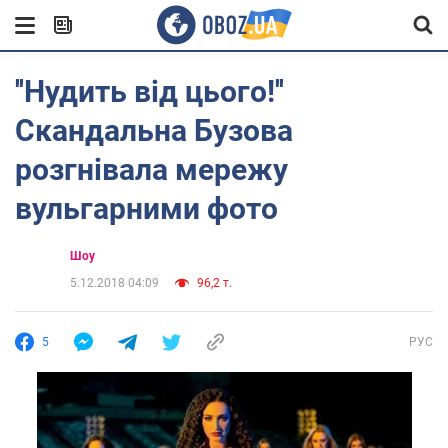
''Нудить від цього!''
Скандальна Бузова
розгнівала мережу
вульгарними фото
Шоу
5.12.2018 04:09
96,2 т.
5
РУС