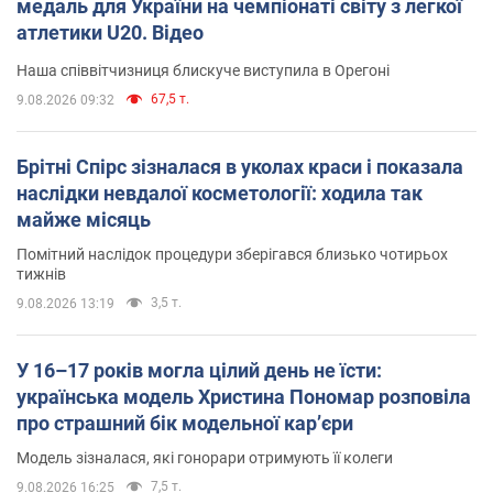
медаль для України на чемпіонаті світу з легкої
атлетики U20. Відео
Наша співвітчизниця блискуче виступила в Орегоні
67,5 т.
9.08.2026 09:32
Брітні Спірс зізналася в уколах краси і показала
наслідки невдалої косметології: ходила так
майже місяць
Помітний наслідок процедури зберігався близько чотирьох
тижнів
3,5 т.
9.08.2026 13:19
У 16–17 років могла цілий день не їсти:
українська модель Христина Пономар розповіла
про страшний бік модельної кар’єри
Модель зізналася, які гонорари отримують її колеги
7,5 т.
9.08.2026 16:25