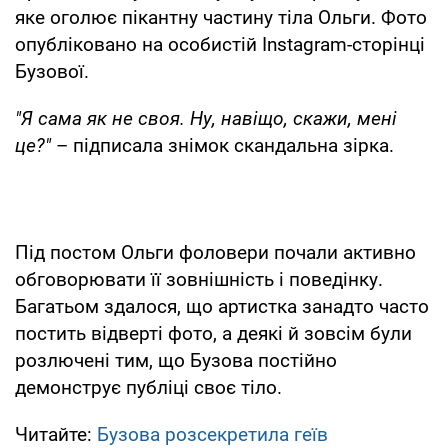
яке оголює пікантну частину тіла Ольги. Фото
опубліковано на особистій Instagram-сторінці
Бузової.
"Я сама як не своя. Ну, навіщо, скажи, мені
це?"
– підписала знімок скандальна зірка.
Під постом Ольги фоловери почали активно
обговорювати її зовнішність і поведінку.
Багатьом здалося, що артистка занадто часто
постить відверті фото, а деякі й зовсім були
розлючені тим, що Бузова постійно
демонструє публіці своє тіло.
Читайте:
Бузова розсекретила геїв