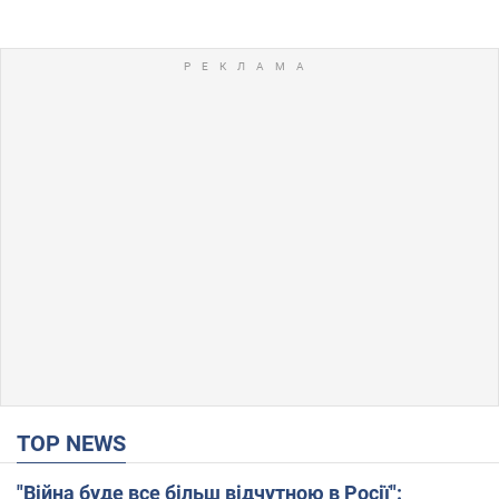
TOP NEWS
"Війна буде все більш відчутною в Росії":