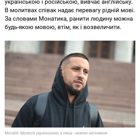
українською і російською, вивчає англійську.
В молитвах співак надає перевагу рідній мові.
За словами Монатика, ранити людину можна
будь-якою мовою, втім, як і возвеличити.