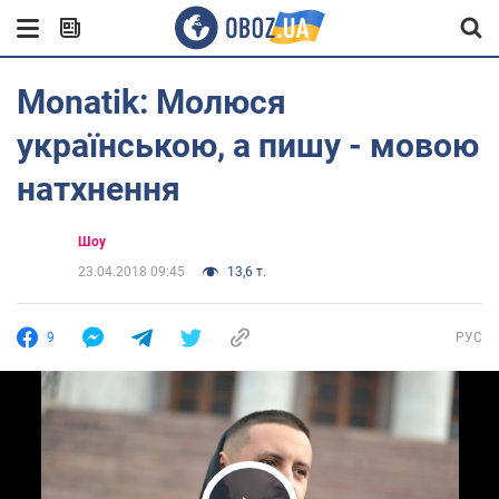
Monatik: Молюся
українською, а пишу - мовою
натхнення
Шоу
23.04.2018 09:45
13,6 т.
9
РУС