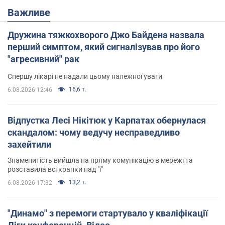
Важливе
Дружина тяжкохворого Джо Байдена назвала
перший симптом, який сигналізував про його
"агресивний" рак
Спершу лікарі не надали цьому належної уваги
16,6 т.
6.08.2026 12:46
Відпустка Лесі Нікітюк у Карпатах обернулася
скандалом: чому ведучу несправедливо
захейтили
Знаменитість вийшла на пряму комунікацію в мережі та
розставила всі крапки над "і"
13,2 т.
6.08.2026 17:32
"Динамо" з перемоги стартувало у кваліфікації