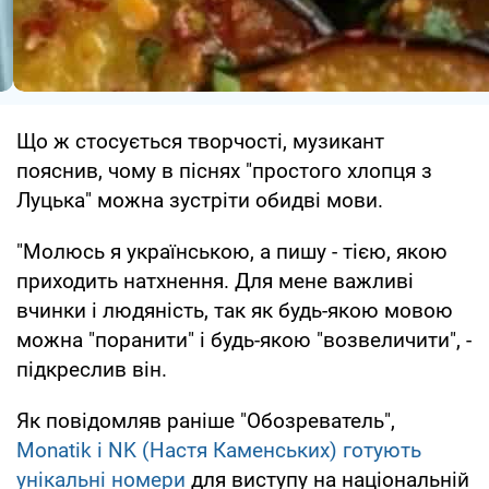
Що ж стосується творчості, музикант
пояснив, чому в піснях "простого хлопця з
Луцька" можна зустріти обидві мови.
"Молюсь я українською, а пишу - тією, якою
приходить натхнення. Для мене важливі
вчинки і людяність, так як будь-якою мовою
можна "поранити" і будь-якою "возвеличити", -
підкреслив він.
Як повідомляв раніше "Обозреватель",
Monatik і NK (Настя Каменських) готують
унікальні номери
для виступу на національній