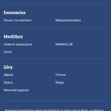
Економіка
Ринки та компанії
Макроекономіка
MedOboz
Новини медицини
MAMACLUB
Covid
Шоу
Афіша
Плітки
Краса
Мода
Жіночий журнал
Використання будь-яких матеріалів ( в тому числі фото- та відео-),