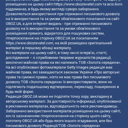
розміщених на цьому сайті
https://www.obozrevatel.com
та всіх його
піддоменах, в будь-якому вигляді суворо заборонено.
Дозволяється використання при отриманні письмового дозволу
на їх використання та за умови обов'язкового посилання на сайт
OBOZ.UA, а для інтернет-видань - при отриманні письмового
дозволу на їх використання та за умови обов'язкового
розміщення прямого, відкритого для пошукових систем,
гіперпосилання на сторінку OBOZ.UA за посиланням
https://www.obozrevatel.com
, на якій розміщено оригінальний
матеріал в першому абзаці матеріалу.
Всі матеріали на цьому сайті, в тому числі інтерв’ю, статті,
дослідження – є службовими творами журналістів редакції,
виключні майнові права на які належать ТОВ «Золота середина».
На всі опубліковані фотоматеріали Getty Images редакція має
майнові права, які захищаються законом України «Про авторські
права та суміжні права», ніхто не має права без письмового
дозволу ТОВ «Золота середина» їх використовувати, вони не
підлягають подальшому відтворенню, перекладу, поширенню в
будь-якій формі.
Редакція OBOZ.UA може не поділяти точку зору, викладену в
авторському матеріалі. За достовірність інформації, опублікованої
в рекламних матеріалах, відповідальність несе рекламодавець.
Заборонено використання матеріалів розміщених на цьому сайті,
хоч із зазначенням гіперпосилання на сторінку цього сайту,
логотипу OBOZ.UA або будь-якого іншого згадування, але без
письмового дозволу Редакції/ТОВ «Золота середина»