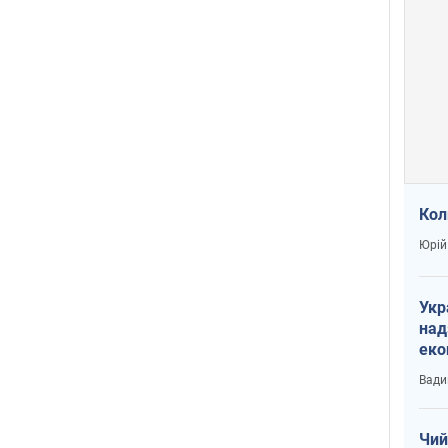
Кол
Юрій
Укр
над
еко
сві
Вади
Чий