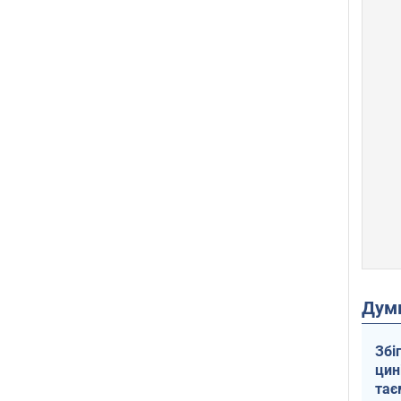
Дум
Збі
цин
тає