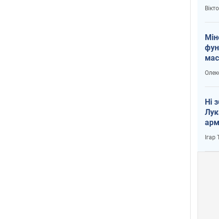
і Пу
Вікт
Мін
фун
мас
Олек
Ні 
Лук
арм
Ігар