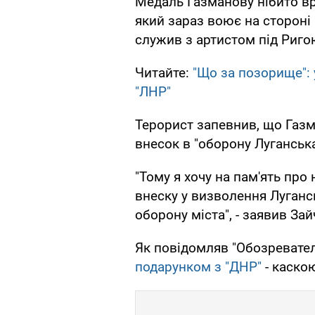
Медаль Газманову нібито вр
який зараз воює на стороні 
служив з артистом під Риго
Читайте:
"Що за позорище":
"ЛНР"
Терорист запевнив, що Газ
внесок в "оборону Луганська
"Тому я хочу на пам'ять про
внеску у визволення Луганс
оборону міста", - заявив Зай
Як повідомляв "Обозревател
подарунком з "ДНР"
- каско