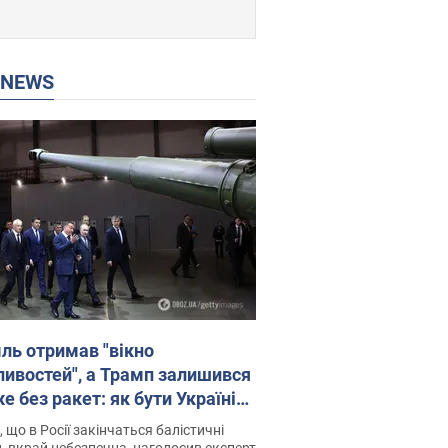
P NEWS
ль отримав "вікно
ивостей", а Трамп залишився
 без ракет: як бути Україні?
рв’ю з Мельником
 що в Росії закінчаться балістичні
, вкрай небезпечна, наголосив експерт