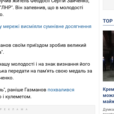
учив житель Феодосії Сергій Зайченко,
"ЛНР". Він запевнив, що в молодості
ю.
TO
 у мережі висміяли сумнівне досягнення
манов своїм приїздом зробив великий
".
 нашу молодості і на знак визнання його
ька передати на пам'ять свою медаль за
ченко.
Крем
ь", раніше Газманов
похвалився
можл
ю і кулеметом.
майже
Інте
Думка,
ракети