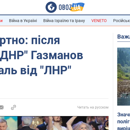
ни
Війна в Україні
Війна Ізраїлю та Ірану
VENETO
Російськ
Важ
ртно: після
"ДНР" Газманов
ль від "ЛНР"
Читать на русском
Знач
полі
вирі