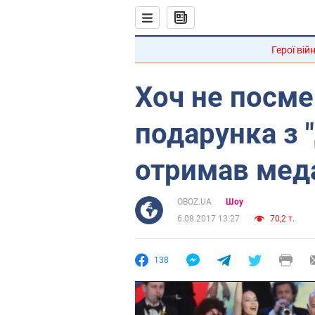
Герої вій
Хоч не посме
подарунка з 
отримав меда
OBOZ.UA
Шоу
6.08.2017 13:27
70,2 т.
138