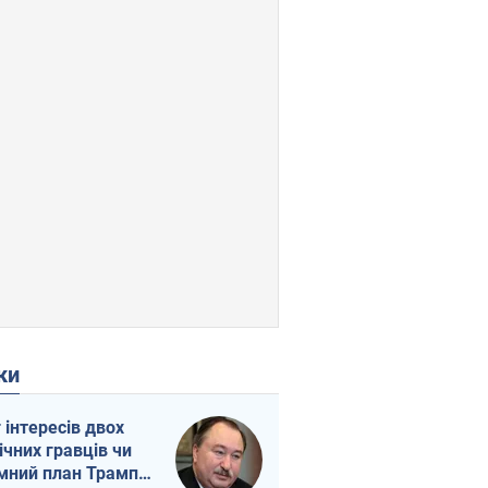
ки
г інтересів двох
ічних гравців чи
мний план Трампа