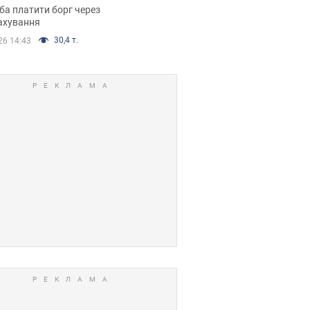
я ухвалив
ба платити борг через
ікуване рішення
ахування
30,4 т.
26 14:43