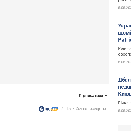
8.08.20
Укра
щомі
Patr
розк
Київ т
європ
8.08.20
Дбал
педа
Київ
Підписатися
київс
Вічна 
Шоу
Хоч не посмертно:...
8.08.20