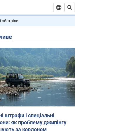
і обстріли
ливе
ні штрафи і спеціальні
гони: як проблему джипінгу
шують за кордоном