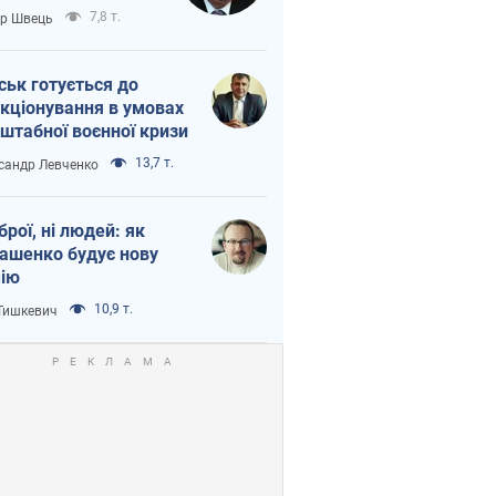
тіна?
7,8 т.
ор Швець
ськ готується до
кціонування в умовах
штабної воєнної кризи
13,7 т.
сандр Левченко
зброї, ні людей: як
ашенко будує нову
ію
10,9 т.
 Тишкевич