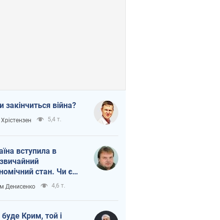
и закінчиться війна?
5,4 т.
 Хрістензен
аїна вступила в
звичайний
номічний стан. Чи є
тло вкінці тунелю?
4,6 т.
м Денисенко
 буде Крим, той і