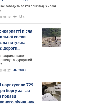
і не завадить взяти приклад із країн
и
1,8 т.
26 05:10
рикарпатті після
альної спеки
шла потужна
а: дороги
творились на
 накрила Івано-
. Відео
івщину та курортний
ель
20,8 т.
26 09:27
і нарахували 729
грн боргу за газ
з покази
ованого лічильника: