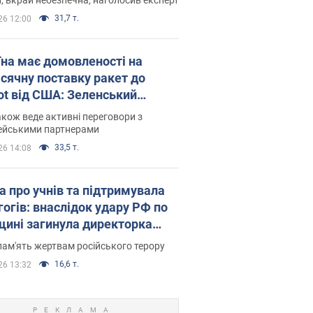
31,7 т.
26 12:00
їна має домовленості на
сячну поставку ракет до
iot від США: Зеленський
рив подробиці
акож веде активні переговори з
ейськими партнерами
33,5 т.
26 14:08
а про учнів та підтримувала
гогів: внаслідок удару РФ по
щині загинула директорка
ького ліцею, її чоловік та онук
пам'ять жертвам російського терору
16,6 т.
26 13:32