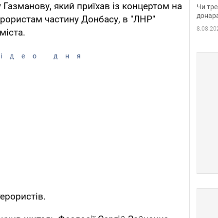
судд
 Газманову, який приїхав із концертом на
Чи тре
неоч
донар
рористам частину Донбасу, в "ЛНР"
8.08.20
міста.
ідео дня
терористів.