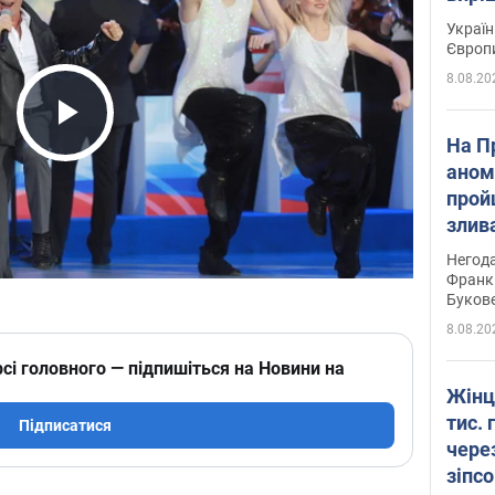
Україн
Європ
8.08.20
Play Video
На П
аном
прой
злив
пере
Негода
річки
Франк
Буков
8.08.20
сі головного — підпишіться на Новини на
Жінц
тис. 
Підписатися
чере
зіпс