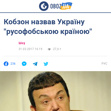
Кобзон назвав Україну
"русофобською країною"
Шоу
31.03.2017 16:19
27,6 т.
236
РУС