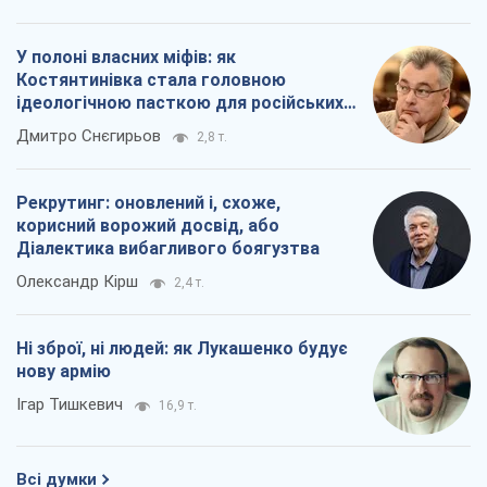
У полоні власних міфів: як
Костянтинівка стала головною
ідеологічною пасткою для російських
окупантів
Дмитро Снєгирьов
2,8 т.
Рекрутинг: оновлений і, схоже,
корисний ворожий досвід, або
Діалектика вибагливого боягузтва
Олександр Кірш
2,4 т.
Ні зброї, ні людей: як Лукашенко будує
нову армію
Ігар Тишкевич
16,9 т.
Всі думки