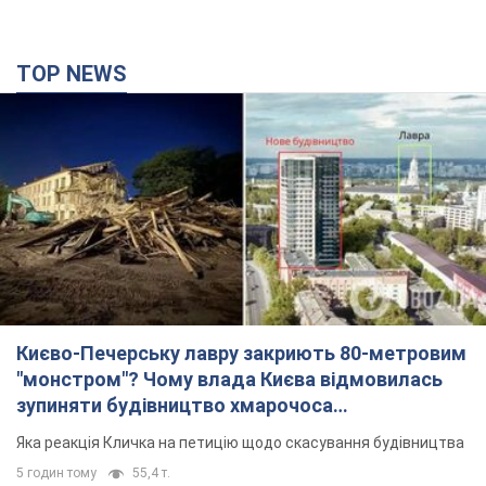
TOP NEWS
Києво-Печерську лавру закриють 80-метровим
"монстром"? Чому влада Києва відмовилась
зупиняти будівництво хмарочоса
"московського вірянина"
Яка реакція Кличка на петицію щодо скасування будівництва
5 годин тому
55,4 т.