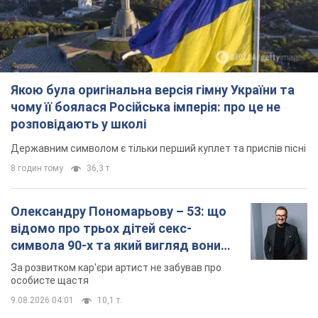
Якою була оригінальна версія гімну України та
чому її боялася Російська імперія: про це не
розповідають у школі
Державним символом є тільки перший куплет та приспів пісні
8 годин тому
36,3 т.
Олександру Пономарьову – 53: що
відомо про трьох дітей секс-
символа 90-х та який вигляд вони
мають
За розвитком кар'єри артист не забував про
особисте щастя
9.08.2026 04:01
10,1 т.