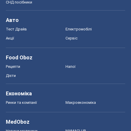
СНД посібники
Авто
Тест Драйв
Електромобілі
Акції
Сервіс
Food Oboz
Рецепти
Напої
Дієти
Економіка
Ринки та компанії
Макроекономіка
MedOboz
Новини медицини
MAMACLUB