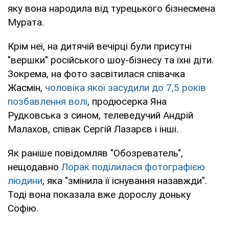
яку вона народила від турецького бізнесмена
Мурата.
Крім неї, на дитячій вечірці були присутні
"вершки" російського шоу-бізнесу та їхні діти.
Зокрема, на фото засвітилася співачка
Жасмін,
чоловіка якої засудили до 7,5 років
позбавлення волі
, продюсерка Яна
Рудковська з сином, телеведучий Андрій
Малахов, співак Сергій Лазарєв і інші.
Як раніше повідомляв "Обозреватель",
нещодавно
Лорак поділилася фотографією
людини
, яка "змінила її існування назавжди".
Тоді вона показала вже дорослу доньку
Софію.