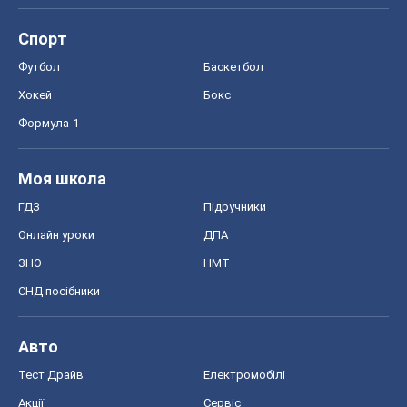
Спорт
Футбол
Баскетбол
Хокей
Бокс
Формула-1
Моя школа
ГДЗ
Підручники
Онлайн уроки
ДПА
ЗНО
НМТ
СНД посібники
Авто
Тест Драйв
Електромобілі
Акції
Сервіс