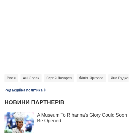
Росія
Ані Лорак
Сергій Лазарєв
Філіп Кіркоров
Яна Рудковс
Редакційна політика