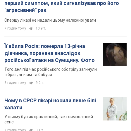
перший симптом, який сигналізував про його
"агресивний" рак
Спершу лікарі не надали цьому належної уваги
7 годин тому
10,9 т.
Її вбила Росія: померла 13-річна
дівчинка, поранена внаслідок
російської атаки на Сумщину. Фото
Того дня під час російського обстрілу загинули
її брат, вітчим та бабуся
8 годин тому
9,2 т.
Чому в СРСР лікарі носили лише білі
халати
У цьому був як практичний, так і символічний
сенс
7 годин тому
3,1 т.