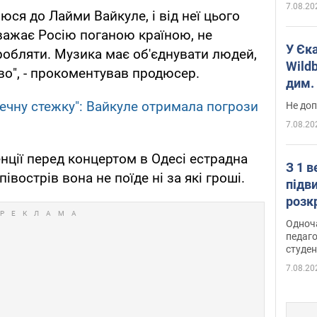
7.08.20
ся до Лайми Вайкуле, і від неї цього
 вважає Росію поганою країною, не
У Єк
аробляти. Музика має об'єднувати людей,
Wildb
во", - прокоментував продюсер.
дим. 
ечну стежку": Вайкуле отримала погрози
Не доп
7.08.20
нції перед концертом в Одесі естрадна
З 1 
 півострів вона не поїде ні за які гроші.
підв
розк
Одноч
педаго
студен
7.08.20