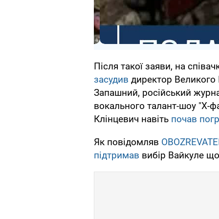
Після такої заяви, на співач
засудив
директор Великого 
Запашний, російський журна
вокального талант-шоу "Х-ф
Клінцевич навіть
почав пог
Як повідомляв
OBOZREVATE
підтримав
вибір Вайкуле що