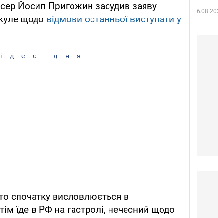
сер Йосип Пригожин засудив заяву
6.08.20
йкуле щодо
відмови останньої виступати у
ідео дня
то спочатку висловлюється в
тім їде в РФ на гастролі, нечесний щодо