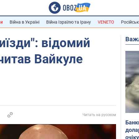
ни
Війна в Україні
Війна Ізраїлю та Ірану
VENETO
Російськ
Важ
иїзди": відомий
читав Вайкуле
Читать на русском
Банк
дола
очік