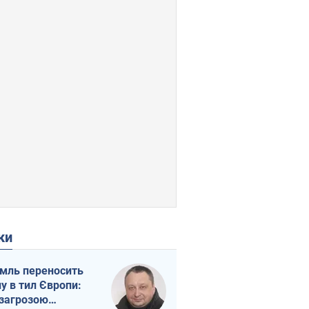
ки
мль переносить
ну в тил Європи:
 загрозою