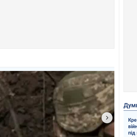
Дум
Кре
вій
під