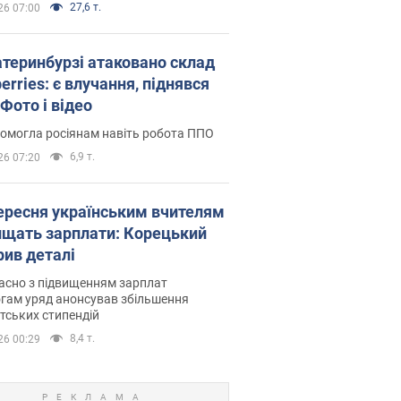
27,6 т.
26 07:00
атеринбурзі атаковано склад
erries: є влучання, піднявся
Фото і відео
омогла росіянам навіть робота ППО
6,9 т.
26 07:20
вересня українським вчителям
ищать зарплати: Корецький
рив деталі
асно з підвищенням зарплат
гам уряд анонсував збільшення
тських стипендій
8,4 т.
26 00:29