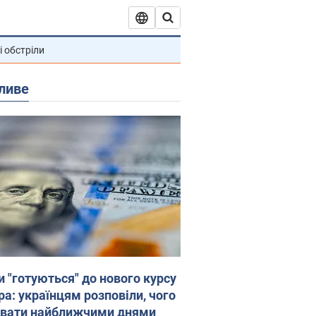
і обстріли
ливе
и "готуються" до нового курсу
ра: українцям розповіли, чого
увати найближчими днями