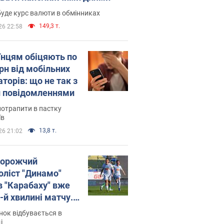
уде курс валюти в обмінниках
149,3 т.
26 22:58
їнцям обіцяють по
рн від мобільних
торів: що не так з
 повідомленнями
потрапити в пастку
їв
13,8 т.
26 21:02
орожчий
оліст "Динамо"
в "Карабаху" вже
-й хвилині матчу.
о
ок відбувається в
і