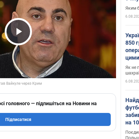
Яким б
6.08.20
Укра
Play Video
850 г
опера
цими
Як не 
шахра
6.08.20
Найд
сі головного — підпишіться на Новини на
футб
заби
Підписатися
на 10
Віде
Поєдин
Польщ