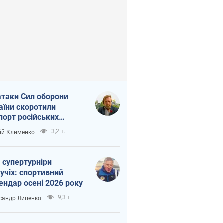
атаки Сил оборони
аїни скоротили
порт російських
топродуктів
3,2 т.
ій Клименко
 супертурніри
учіх: спортивний
ендар осені 2026 року
9,3 т.
сандр Липенко