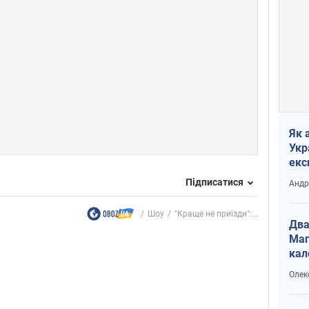
Як 
Укр
екс
наф
Підписатися
Андр
Шоу
"Краще не приїзди":...
Два
Маг
кал
Олек