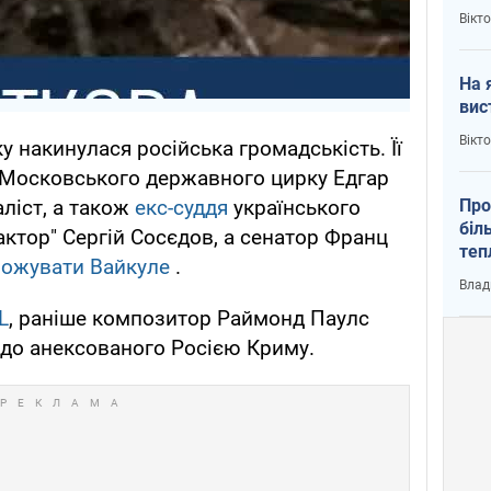
кри
Вікт
На 
вис
Вікт
ку накинулася російська громадськість. Її
Московського державного цирку Едгар
ліст, а також
екс-суддя
українського
Про
біл
актор" Сергій Сосєдов, а сенатор Франц
теп
рожувати Вайкуле
.
від
Влад
у К
L
, раніше композитор Раймонд Паулс
до анексованого Росією Криму.