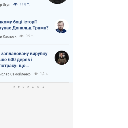
тична логістика
11,8 т.
ор Ягун
якому боці історії
тупає Дональд Трамп?
9,9 т.
ор Каспрук
 заплановану вирубку
ьше 600 дерев і
лотрасу: що
бувається на Теремках
1,2 т.
ислав Самойленко
иєві