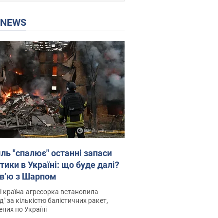
P NEWS
ль "спалює" останні запаси
тики в Україні: що буде далі?
рв’ю з Шарпом
і країна-агресорка встановила
д" за кількістю балістичних ракет,
них по Україні