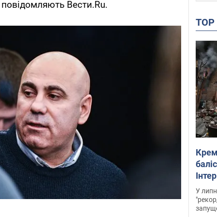
 - повідомляють Вести.Ru.
TO
Крем
баліс
Інте
У липн
"рекор
запуще