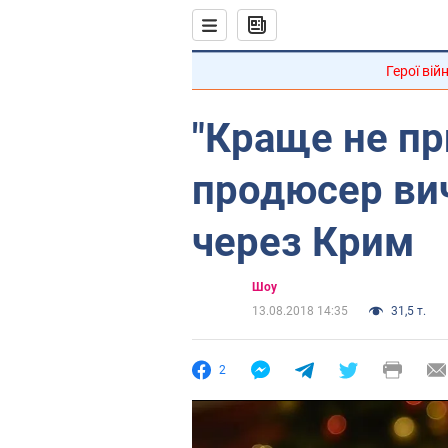
Герої вій
"Краще не пр
продюсер ви
через Крим
Шоу
13.08.2018 14:35
31,5 т.
2