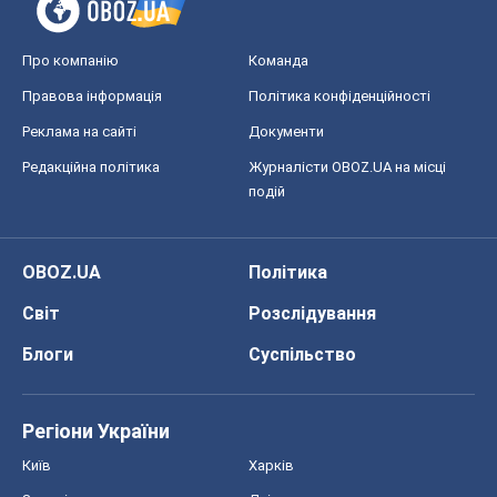
Світ
Розслідування
Блоги
Суспільство
Регіони України
Київ
Харків
Запоріжжя
Дніпро
Черкаси
Спорт
Футбол
Баскетбол
Хокей
Бокс
Формула-1
Моя школа