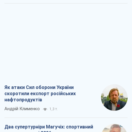
Як атаки Сил оборони України
скоротили експорт російських
нафтопродуктів
Андрій Клименко
1,3 т.
Два супертурніри Магучіх: спортивний
календар осені 2026 року
Олександр Липенко
1,5 т.
Ракетний щит і меч України: ставка на
виробництво власних ракет
Кирило Татарінов
2,0 т.
Посмертна "презумпція винуватості":
хто дозволив ТЦК судити загиблих