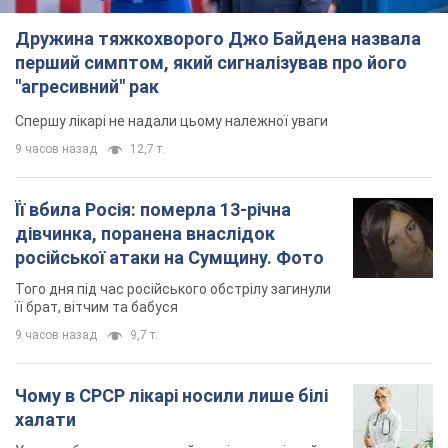
Того дня під час російського обстрілу загинули
її брат, вітчим та бабуся
9 часов назад
9,7 т.
Чому в СРСР лікарі носили лише білі
халати
У цьому був як практичний, так і символічний
сенс
9 часов назад
4,4 т.