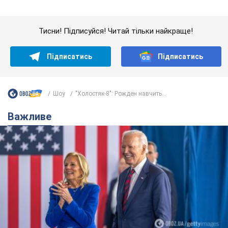
Дружина тяжкохворого Джо Байдена назвала
перший симптом, який сигналізував про його
"агресивний" рак
Спершу лікарі не надали цьому належної уваги
9 часов назад
12,7 т.
Її вбила Росія: померла 13-річна
дівчинка, поранена внаслідок
російської атаки на Сумщину. Фото