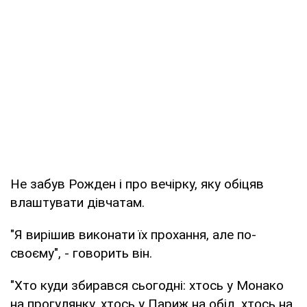
Не забув Рожден і про вечірку, яку обіцяв
влаштувати дівчатам.
"Я вирішив виконати їх прохання, але по-
своєму", - говорить він.
"Хто куди збирався сьогодні: хтось у Монако
на прогулянку, хтось у Париж на обід, хтось на