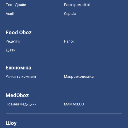
Ринки та компанії
Макроекономіка
MedOboz
Новини медицини
MAMACLUB
Шоу
Афіша
Плітки
Краса
Мода
Жіночий журнал