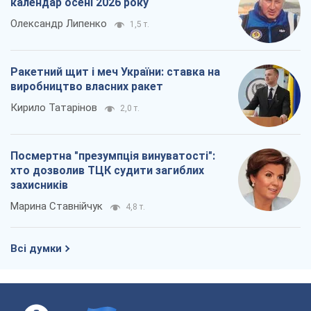
захисників
Марина Ставнійчук
4,8 т.
Всі думки
Про компанію
Команда
Правова інформація
Політика конфіденційності
Реклама на сайті
Документи
Редакційна політика
Журналісти OBOZ.UA на місці
подій
OBOZ.UA
Політика