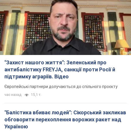
підтримку аграріїв. Відео
Європейські партнери долучаються до спільного проєкту
час назад
15,1 т.
"Балістика вбиває людей": Сікорський закликав
обговорити перехоплення ворожих ракет над
Україною
Глава МЗС Польщі закликав до збиття російських ракет над
Україною
2 часа назад
3,5 т.
Податкова передасть Міноборони дані про
чоловіків 18-60 років: для чого це потрібно
Це потрібно для перевірки військового обліку
3 часа назад
14,7 т.