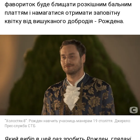
фавориток буде блищати розкішним бальним
платтям і намагатися отримати заповітну
квітку від вишуканого добродія - Рождена.
Який вибір в цей раз зробить Рожден, глядачі