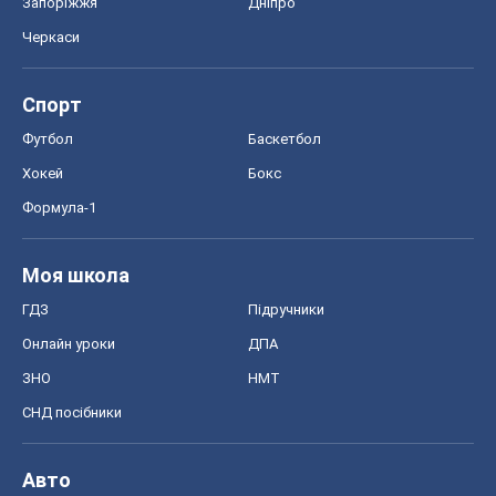
ГДЗ
Підручники
Онлайн уроки
ДПА
ЗНО
НМТ
СНД посібники
Авто
Тест Драйв
Електромобілі
Акції
Сервіс
Food Oboz
Рецепти
Напої
Дієти
Економіка