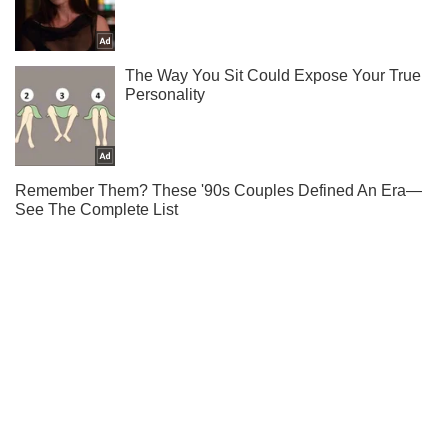
Тисни! Підписуйся! Читай тільки найкраще!
Підписатись
Підписатись
Шоу
"Холостяк-8": Рожден навчить...
Важливе