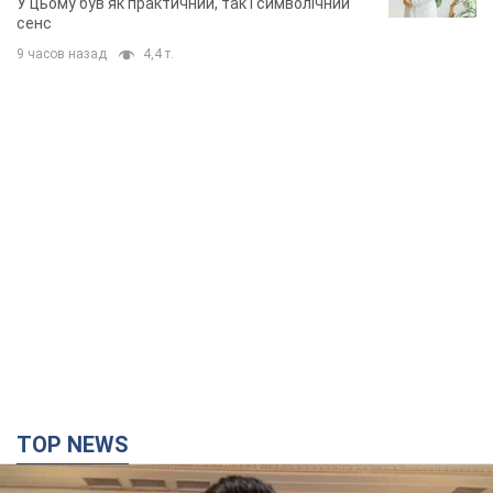
TOP NEWS
"Захист нашого життя": Зеленський про
антибалістику FREYJA, санкції проти Росії й