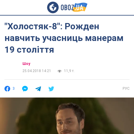
"Холостяк-8": Рожден
навчить учасниць манерам
19 століття
Шоу
25.04.2018 14:21
11,9 т.
3
РУС