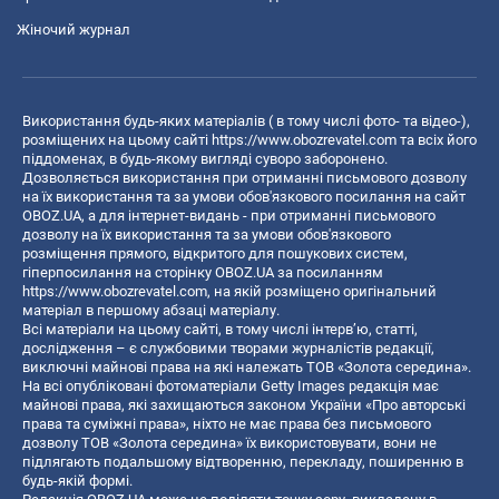
Жіночий журнал
Використання будь-яких матеріалів ( в тому числі фото- та відео-),
розміщених на цьому сайті
https://www.obozrevatel.com
та всіх його
піддоменах, в будь-якому вигляді суворо заборонено.
Дозволяється використання при отриманні письмового дозволу
на їх використання та за умови обов'язкового посилання на сайт
OBOZ.UA, а для інтернет-видань - при отриманні письмового
дозволу на їх використання та за умови обов'язкового
розміщення прямого, відкритого для пошукових систем,
гіперпосилання на сторінку OBOZ.UA за посиланням
https://www.obozrevatel.com
, на якій розміщено оригінальний
матеріал в першому абзаці матеріалу.
Всі матеріали на цьому сайті, в тому числі інтерв’ю, статті,
дослідження – є службовими творами журналістів редакції,
виключні майнові права на які належать ТОВ «Золота середина».
На всі опубліковані фотоматеріали Getty Images редакція має
майнові права, які захищаються законом України «Про авторські
права та суміжні права», ніхто не має права без письмового
дозволу ТОВ «Золота середина» їх використовувати, вони не
підлягають подальшому відтворенню, перекладу, поширенню в
будь-якій формі.