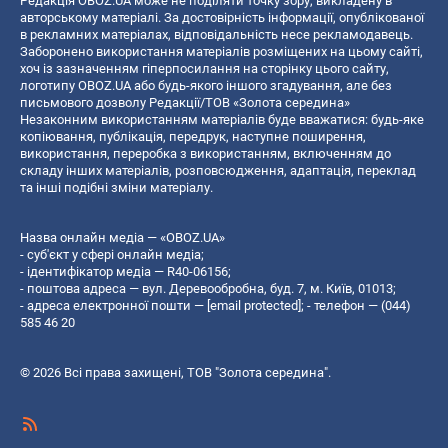
Редакція OBOZ.UA може не поділяти точку зору, викладену в
авторському матеріалі. За достовірність інформації, опублікованої
в рекламних матеріалах, відповідальність несе рекламодавець.
Заборонено використання матеріалів розміщених на цьому сайті,
хоч із зазначенням гіперпосилання на сторінку цього сайту,
логотипу OBOZ.UA або будь-якого іншого згадування, але без
письмового дозволу Редакції/ТОВ «Золота середина»
Незаконним використанням матеріалів буде вважатися: будь-яке
копiювання, публiкацiя, передрук, наступне поширення,
використання, переробка з використанням, включенням до
складу інших матеріалів, розповсюдження, адаптація, переклад
та інші подібні зміни матеріалу.
Назва онлайн медіа — «OBOZ.UA»
- суб'єкт у сфері онлайн медіа;
- ідентифікатор медіа — R40-06156;
- поштова адреса — вул. Деревообробна, буд. 7, м. Київ, 01013;
- адреса електронної пошти —
[email protected]
; - телефон — (044)
585 46 20
© 2026 Всі права захищені, ТОВ "Золота середина".