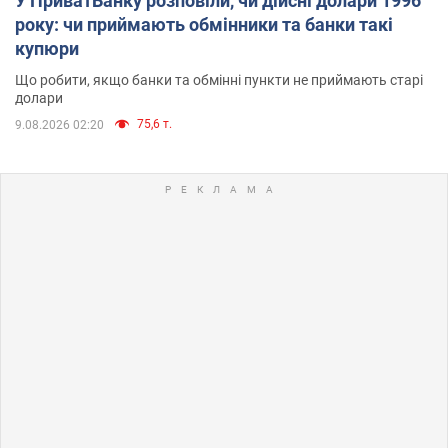
У ПриватБанку розповіли, чи дійсні долари 1996
року: чи приймають обмінники та банки такі
купюри
Що робити, якщо банки та обмінні пункти не приймають старі
долари
75,6 т.
9.08.2026 02:20