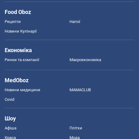
Food Oboz
Рецепти
Напої
Новини Кулінарії
Економіка
Ринки та компанії
Макроекономіка
MedOboz
Новини медицини
MAMACLUB
Covid
Шоу
Афіша
Плітки
Краса
Мода