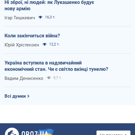
Ні зброї, ні людей: як Лукашенко будує
нову армію
Ігар Тишкевич
16,3 т.
Коли закінчиться війна?
Юрій Хрістензен
12,2 т.
Україна вступила в надзвичайний
економічний стан. Чи є світло вкінці тунелю?
Вадим Денисенко
9,7 т.
Всі думки