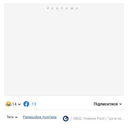
14
13
Підписатися
Теги
Редакційна політика
OBOZ. Новини Росії
"Це ж не...