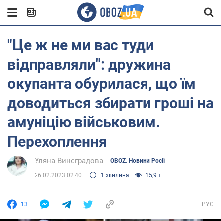
"Це ж не ми вас туди
відправляли": дружина
окупанта обурилася, що їм
доводиться збирати гроші на
амуніцію військовим.
Перехоплення
Уляна Виноградова
OBOZ. Новини Росії
26.02.2023 02:40
1 хвилина
15,9 т.
13
РУС