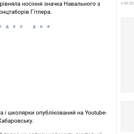
рівняла носіння значка Навального з
6.08.20
нцтаборів Гітлера.
ідео дня
а і школярки опублікований на Youtube-
Хабаровську.