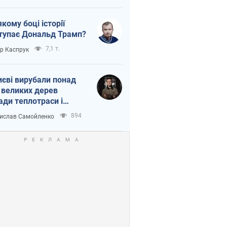
якому боці історії
тупає Дональд Трамп?
7,1 т.
ор Каспрук
иєві вирубали понад
 великих дерев
ади теплотраси і
переч Генплану
894
ислав Самойленко