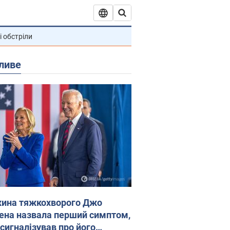
і обстріли
ливе
ина тяжкохворого Джо
ена назвала перший симптом,
 сигналізував про його