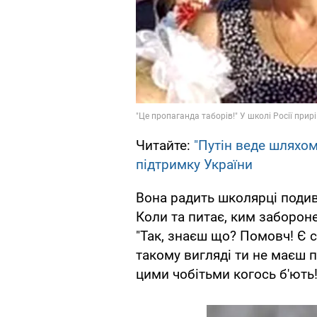
Читайте:
"Путін веде шляхом 
підтримку України
Вона радить школярці подивит
Коли та питає, ким заборон
"Так, знаєш що? Помовч! Є с
такому вигляді ти не маєш 
цими чобітьми когось б'ють!