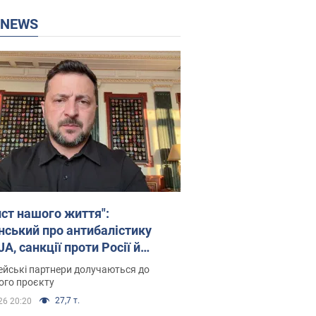
P NEWS
ист нашого життя":
нський про антибалістику
A, санкції проти Росії й
имку аграріїв. Відео
йські партнери долучаються до
ого проєкту
27,7 т.
26 20:20