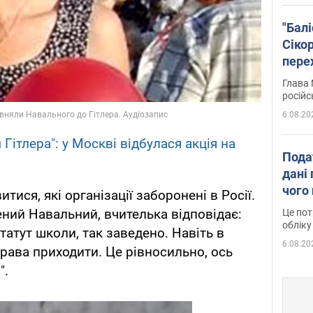
"Бал
Сіко
пере
Укра
Глава 
російс
6.08.20
Гітлера": у Москві відбулася акція на
Пода
дані 
чого
ися, які організації заборонені в Росії.
ений Навальний, вчителька відповідає:
Це пот
обліку
татут школи, так заведено. Навіть в
6.08.20
права приходити. Це рівносильно, ось
".