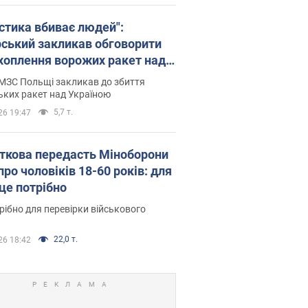
істика вбиває людей":
рський закликав обговорити
хоплення ворожих ракет над
їною
МЗС Польщі закликав до збиття
ьких ракет над Україною
5,7 т.
26 19:47
ткова передасть Міноборони
про чоловіків 18-60 років: для
 це потрібно
рібно для перевірки військового
22,0 т.
26 18:42