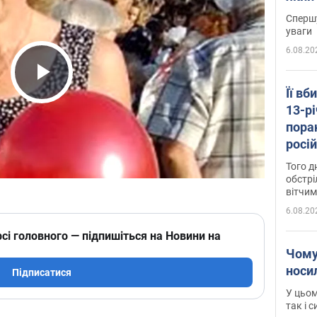
"агр
Спершу
уваги
6.08.20
Play Video
Її вб
13-рі
пора
росій
Сумщ
Того д
обстрі
вітчим
6.08.20
сі головного — підпишіться на Новини на
Чому
носи
Підписатися
У цьом
так і 