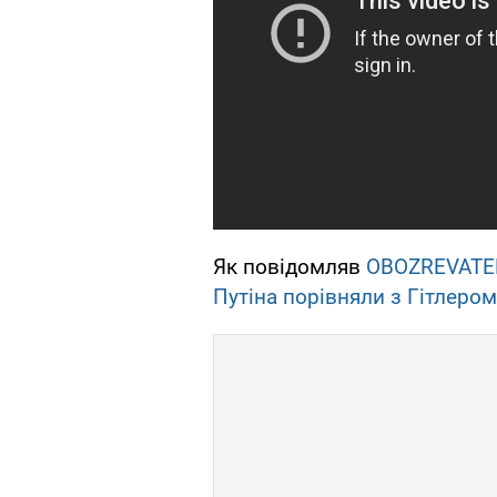
Як повідомляв
OBOZREVATE
Путіна порівняли з Гітлером