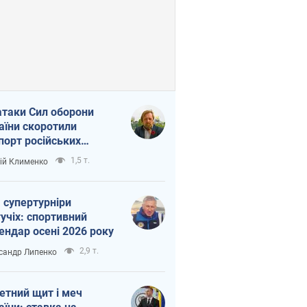
атаки Сил оборони
аїни скоротили
порт російських
топродуктів
1,5 т.
ій Клименко
 супертурніри
учіх: спортивний
ендар осені 2026 року
2,9 т.
сандр Липенко
етний щит і меч