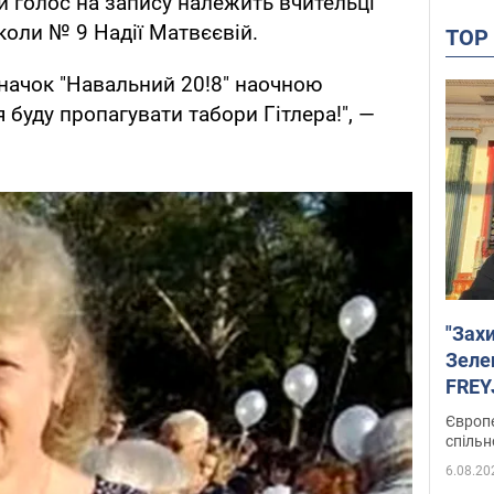
 голос на запису належить вчительці
коли № 9 Надії Матвєєвій.
TO
значок "Навальний 20!8" наочною
я буду пропагувати табори Гітлера!", —
"Зах
Зеле
FREYJ
підтр
Європе
спільн
6.08.20