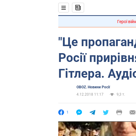
Герої вій
"Це пропаганд
Росії прирів
Гітлера. Ауд
OBOZ. Новини Росії
4.12.2018 11:17
9,3 т.
1