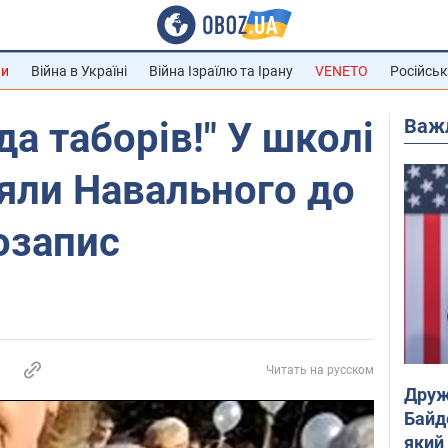
ни
Війна в Україні
Війна Ізраїлю та Ірану
VENETO
Російськ
Важ
а таборів!" У школі
няли Навального до
іозапис
Читать на русском
Друж
Байд
який