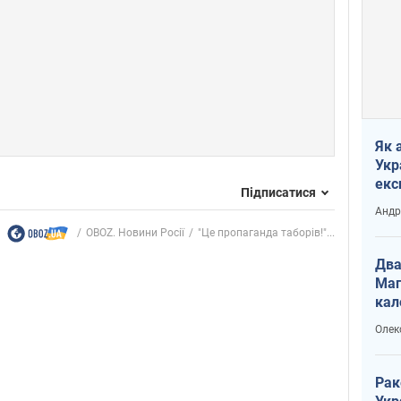
Як 
Укр
екс
Підписатися
наф
Андр
OBOZ. Новини Росії
"Це пропаганда таборів!"...
Два
Маг
кал
Олек
Рак