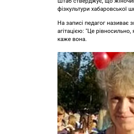
Штаб стверджує, що жіночий
фізкультури хабаровської ш
На записі педагог називає 
агітацією: "Це рівносильно, 
каже вона.