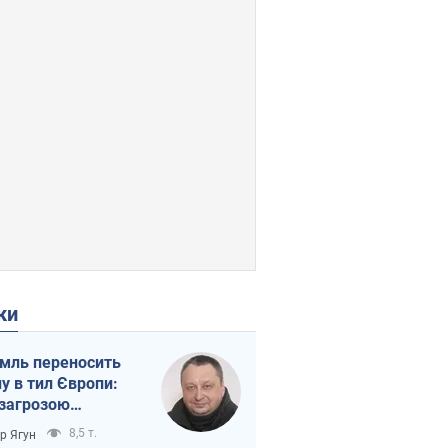
ки
мль переносить
ну в тил Європи:
 загрозою
тична логістика
8,5 т.
ор Ягун