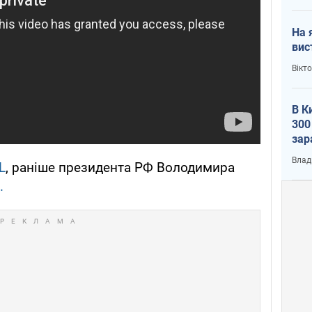
На 
вис
Вікт
В К
300
зар
всу
Влад
L
, раніше президента РФ Володимира
.