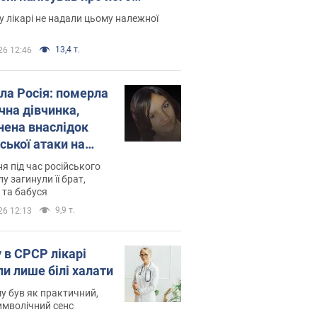
есивний" рак
 лікарі не надали цьому належної
13,4 т.
26 12:46
ила Росія: померла
чна дівчинка,
нена внаслідок
ської атаки на
ину. Фото
ня під час російського
лу загинули її брат,
 та бабуся
9,9 т.
26 12:13
 в СРСР лікарі
ли лише білі халати
у був як практичний,
символічний сенс