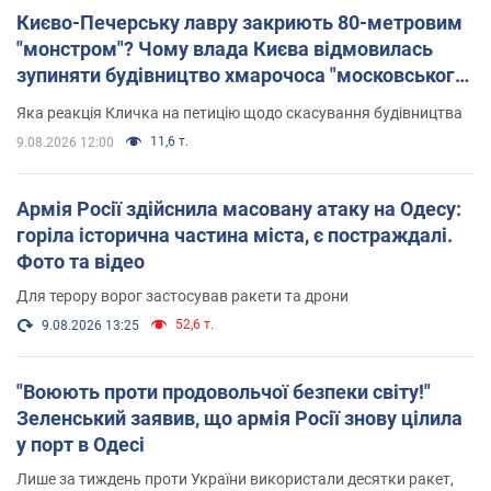
Києво-Печерську лавру закриють 80-метровим
"монстром"? Чому влада Києва відмовилась
зупиняти будівництво хмарочоса "московського
вірянина"
Яка реакція Кличка на петицію щодо скасування будівництва
11,6 т.
9.08.2026 12:00
Армія Росії здійснила масовану атаку на Одесу:
горіла історична частина міста, є постраждалі.
Фото та відео
Для терору ворог застосував ракети та дрони
52,6 т.
9.08.2026 13:25
"Воюють проти продовольчої безпеки світу!"
Зеленський заявив, що армія Росії знову цілила
у порт в Одесі
Лише за тиждень проти України використали десятки ракет,