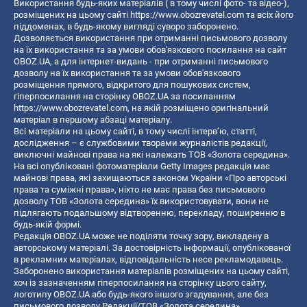
Використання будь-яких матеріалів ( в тому числі фото- та відео-),
розміщених на цьому сайті
https://www.obozrevatel.com
та всіх його
піддоменах, в будь-якому вигляді суворо заборонено.
Дозволяється використання при отриманні письмового дозволу
на їх використання та за умови обов'язкового посилання на сайт
OBOZ.UA, а для інтернет-видань - при отриманні письмового
дозволу на їх використання та за умови обов'язкового
розміщення прямого, відкритого для пошукових систем,
гіперпосилання на сторінку OBOZ.UA за посиланням
https://www.obozrevatel.com
, на якій розміщено оригінальний
матеріал в першому абзаці матеріалу.
Всі матеріали на цьому сайті, в тому числі інтерв’ю, статті,
дослідження – є службовими творами журналістів редакції,
виключні майнові права на які належать ТОВ «Золота середина».
На всі опубліковані фотоматеріали Getty Images редакція має
майнові права, які захищаються законом України «Про авторські
права та суміжні права», ніхто не має права без письмового
дозволу ТОВ «Золота середина» їх використовувати, вони не
підлягають подальшому відтворенню, перекладу, поширенню в
будь-якій формі.
Редакція OBOZ.UA може не поділяти точку зору, викладену в
авторському матеріалі. За достовірність інформації, опублікованої
в рекламних матеріалах, відповідальність несе рекламодавець.
Заборонено використання матеріалів розміщених на цьому сайті,
хоч із зазначенням гіперпосилання на сторінку цього сайту,
логотипу OBOZ.UA або будь-якого іншого згадування, але без
письмового дозволу Редакції/ТОВ «Золота середина»