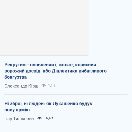
Рекрутинг: оновлений і, схоже, корисний
ворожий досвід, або Діалектика вибагливого
боягузтва
Олександр Кірш
1,1 т.
Ні зброї, ні людей: як Лукашенко будує
нову армію
Ігар Тишкевич
16,4 т.