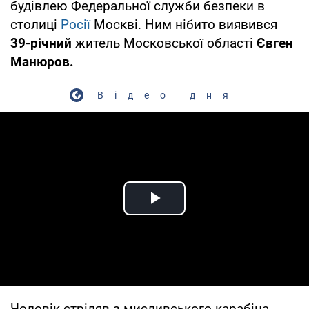
будівлею Федеральної служби безпеки в
столиці
Росії
Москві. Ним нібито виявився
39-річний
житель Московської області
Євген
Манюров.
Відео дня
Play Video
Чоловік стріляв з мисливського карабіна