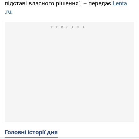
підставі власного рішення", – передає
Lenta
.ru
.
Головні історії дня