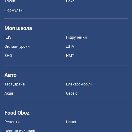
Хокей
Бокс
Формула-1
Моя школа
ГДЗ
Підручники
Онлайн уроки
ДПА
ЗНО
НМТ
Авто
Тест Драйв
Електромобілі
Акції
Сервіс
Food Oboz
Рецепти
Напої
Новини Кулінарії