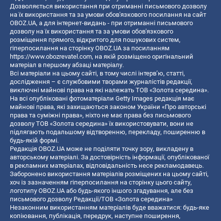
Дозволяється використання при отриманні письмового дозволу
на їх використання та за умови обов'язкового посилання на сайт
OBOZ.UA, а для інтернет-видань - при отриманні письмового
дозволу на їх використання та за умови обов'язкового
розміщення прямого, відкритого для пошукових систем,
гіперпосилання на сторінку OBOZ.UA за посиланням
https://www.obozrevatel.com
, на якій розміщено оригінальний
матеріал в першому абзаці матеріалу.
Всі матеріали на цьому сайті, в тому числі інтерв’ю, статті,
дослідження – є службовими творами журналістів редакції,
виключні майнові права на які належать ТОВ «Золота середина».
На всі опубліковані фотоматеріали Getty Images редакція має
майнові права, які захищаються законом України «Про авторські
права та суміжні права», ніхто не має права без письмового
дозволу ТОВ «Золота середина» їх використовувати, вони не
підлягають подальшому відтворенню, перекладу, поширенню в
будь-якій формі.
Редакція OBOZ.UA може не поділяти точку зору, викладену в
авторському матеріалі. За достовірність інформації, опублікованої
в рекламних матеріалах, відповідальність несе рекламодавець.
Заборонено використання матеріалів розміщених на цьому сайті,
хоч із зазначенням гіперпосилання на сторінку цього сайту,
логотипу OBOZ.UA або будь-якого іншого згадування, але без
письмового дозволу Редакції/ТОВ «Золота середина»
Незаконним використанням матеріалів буде вважатися: будь-яке
копiювання, публiкацiя, передрук, наступне поширення,