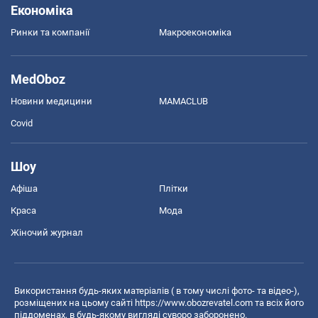
Економіка
Ринки та компанії
Макроекономіка
MedOboz
Новини медицини
MAMACLUB
Covid
Шоу
Афіша
Плітки
Краса
Мода
Жіночий журнал
Використання будь-яких матеріалів ( в тому числі фото- та відео-),
розміщених на цьому сайті
https://www.obozrevatel.com
та всіх його
піддоменах, в будь-якому вигляді суворо заборонено.