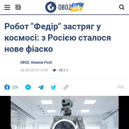
Робот "Федір" застряг у
космосі: з Росією сталося
нове фіаско
OBOZ. Новини Росії
24.08.2019 10:09
45,1 т.
226
РУС