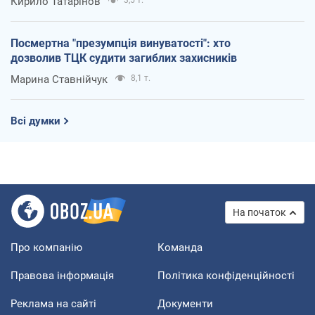
Кирило Татарінов
3,5 т.
Посмертна "презумпція винуватості": хто
дозволив ТЦК судити загиблих захисників
Марина Ставнійчук
8,1 т.
Всі думки
На початок
Про компанію
Команда
Правова інформація
Політика конфіденційності
Реклама на сайті
Документи