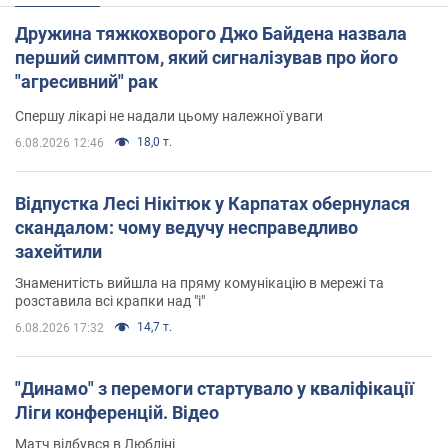
Дружина тяжкохворого Джо Байдена назвала
перший симптом, який сигналізував про його
"агресивний" рак
Спершу лікарі не надали цьому належної уваги
18,0 т.
6.08.2026 12:46
Відпустка Лесі Нікітюк у Карпатах обернулася
скандалом: чому ведучу несправедливо
захейтили
Знаменитість вийшла на пряму комунікацію в мережі та
розставила всі крапки над "і"
14,7 т.
6.08.2026 17:32
"Динамо" з перемоги стартувало у кваліфікації
Ліги конференцій. Відео
Матч відбувся в Любліні