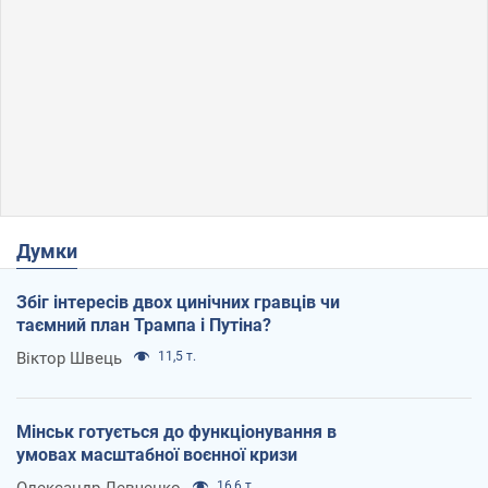
Думки
Збіг інтересів двох цинічних гравців чи
таємний план Трампа і Путіна?
Віктор Швець
11,5 т.
Мінськ готується до функціонування в
умовах масштабної воєнної кризи
Олександр Левченко
16,6 т.