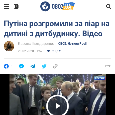
Путіна розгромили за піар на
дитині з дитбудинку. Відео
Карина Бондаренко
OBOZ. Новини Росії
28.02.2020 01:52
21,5 т.
3
РУС