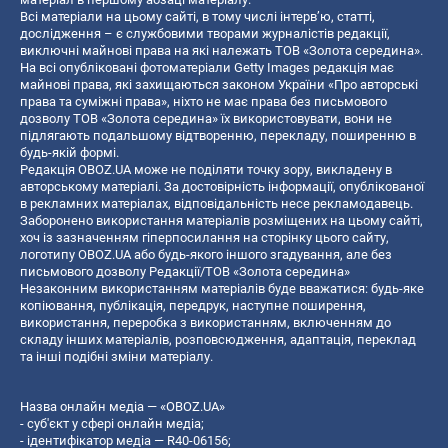
Всі матеріали на цьому сайті, в тому числі інтерв’ю, статті,
дослідження – є службовими творами журналістів редакції,
виключні майнові права на які належать ТОВ «Золота середина».
На всі опубліковані фотоматеріали Getty Images редакція має
майнові права, які захищаються законом України «Про авторські
права та суміжні права», ніхто не має права без письмового
дозволу ТОВ «Золота середина» їх використовувати, вони не
підлягають подальшому відтворенню, перекладу, поширенню в
будь-якій формі.
Редакція OBOZ.UA може не поділяти точку зору, викладену в
авторському матеріалі. За достовірність інформації, опублікованої
в рекламних матеріалах, відповідальність несе рекламодавець.
Заборонено використання матеріалів розміщених на цьому сайті,
хоч із зазначенням гіперпосилання на сторінку цього сайту,
логотипу OBOZ.UA або будь-якого іншого згадування, але без
письмового дозволу Редакції/ТОВ «Золота середина»
Незаконним використанням матеріалів буде вважатися: будь-яке
копiювання, публiкацiя, передрук, наступне поширення,
використання, переробка з використанням, включенням до
складу інших матеріалів, розповсюдження, адаптація, переклад
та інші подібні зміни матеріалу.
Назва онлайн медіа — «OBOZ.UA»
- суб'єкт у сфері онлайн медіа;
- ідентифікатор медіа — R40-06156;