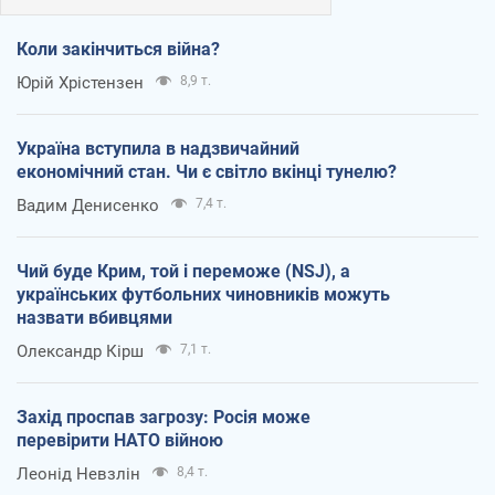
Коли закінчиться війна?
Юрій Хрістензен
8,9 т.
Україна вступила в надзвичайний
економічний стан. Чи є світло вкінці тунелю?
Вадим Денисенко
7,4 т.
Чий буде Крим, той і переможе (NSJ), а
українських футбольних чиновників можуть
назвати вбивцями
Олександр Кірш
7,1 т.
Захід проспав загрозу: Росія може
перевірити НАТО війною
Леонід Невзлін
8,4 т.