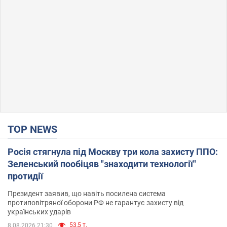
TOP NEWS
Росія стягнула під Москву три кола захисту ППО:
Зеленський пообіцяв "знаходити технології"
протидії
Президент заявив, що навіть посилена система
протиповітряної оборони РФ не гарантує захисту від
українських ударів
53,5 т.
8.08.2026 21:30