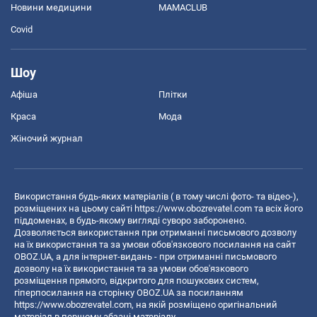
Новини медицини
MAMACLUB
Covid
Шоу
Афіша
Плітки
Краса
Мода
Жіночий журнал
Використання будь-яких матеріалів ( в тому числі фото- та відео-),
розміщених на цьому сайті
https://www.obozrevatel.com
та всіх його
піддоменах, в будь-якому вигляді суворо заборонено.
Дозволяється використання при отриманні письмового дозволу
на їх використання та за умови обов'язкового посилання на сайт
OBOZ.UA, а для інтернет-видань - при отриманні письмового
дозволу на їх використання та за умови обов'язкового
розміщення прямого, відкритого для пошукових систем,
гіперпосилання на сторінку OBOZ.UA за посиланням
https://www.obozrevatel.com
, на якій розміщено оригінальний
матеріал в першому абзаці матеріалу.