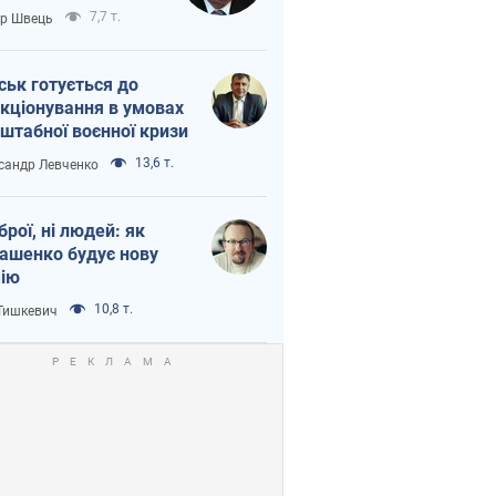
тіна?
7,7 т.
ор Швець
ськ готується до
кціонування в умовах
штабної воєнної кризи
13,6 т.
сандр Левченко
зброї, ні людей: як
ашенко будує нову
ію
10,8 т.
 Тишкевич