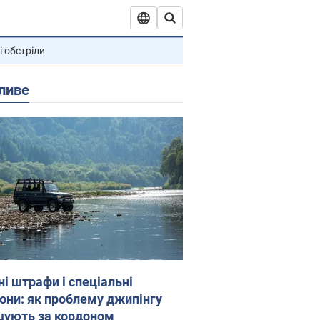
і обстріли
ливе
ні штрафи і спеціальні
гони: як проблему джипінгу
шують за кордоном