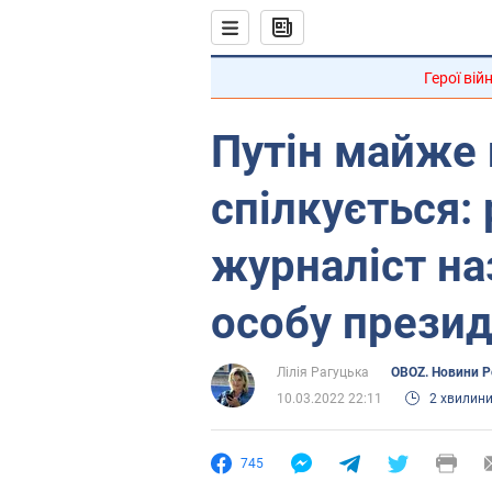
Герої вій
Путін майже 
спілкується:
журналіст на
особу прези
Лілія Рагуцька
OBOZ. Новини Ро
10.03.2022 22:11
2 хвилин
745