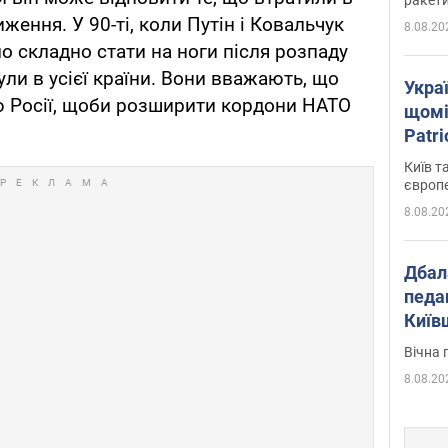
ження. У 90-ті, коли Путін і Ковальчук
8.08.20
о складно стати на ноги після розпаду
були в усієї країни. Вони вважають, що
Укра
ю Росії, щоби розширити кордони НАТО
щомі
Patr
розк
Київ т
європ
8.08.20
Дбал
педа
Київ
київс
Вічна 
8.08.20