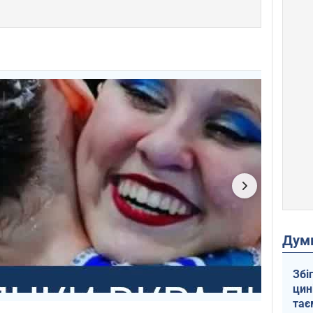
Дум
Збі
цин
тає