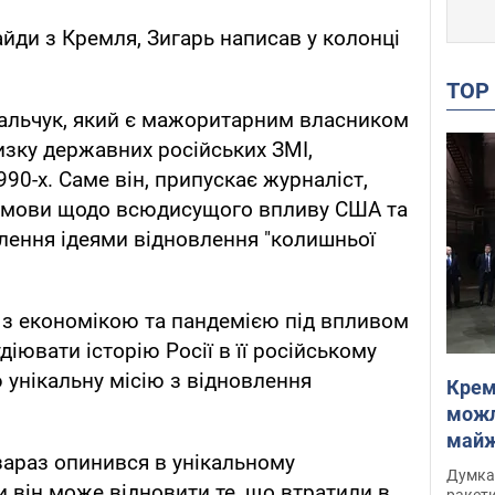
айди з Кремля, Зигарь написав у колонці
TO
вальчук, який є мажоритарним власником
изку державних російських ЗМІ,
90-х. Саме він, припускає журналіст,
ї змови щодо всюдисущого впливу США та
лення ідеями відновлення "колишньої
 з економікою та пандемією під впливом
діювати історію Росії в її російському
ю унікальну місію з відновлення
Крем
можл
майже
 зараз опинився в унікальному
Інте
Думка,
и він може відновити те, що втратили в
ракети