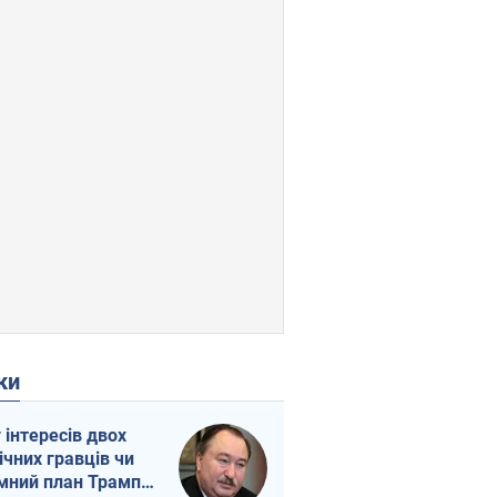
ки
г інтересів двох
ічних гравців чи
мний план Трампа