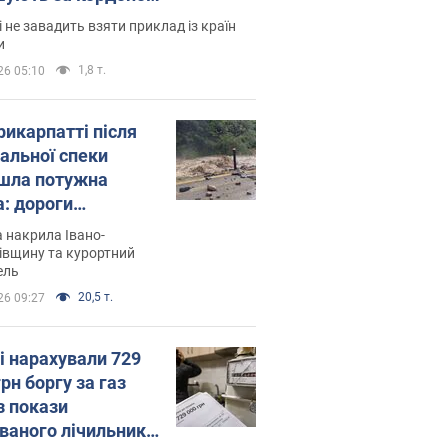
і не завадить взяти приклад із країн
и
1,8 т.
26 05:10
рикарпатті після
альної спеки
шла потужна
а: дороги
творились на
 накрила Івано-
. Відео
івщину та курортний
ель
20,5 т.
26 09:27
і нарахували 729
грн боргу за газ
з покази
ованого лічильника: