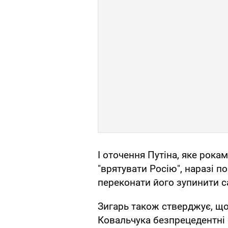
І оточення Путіна, яке рок
"врятувати Росію", наразі 
переконати його зупинити с
Зигарь також стверджує, що
Ковальчука безпрецедентні с