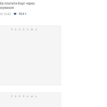
я ухвалив
ба платити борг через
ікуване рішення
ахування
30,4 т.
26 14:43