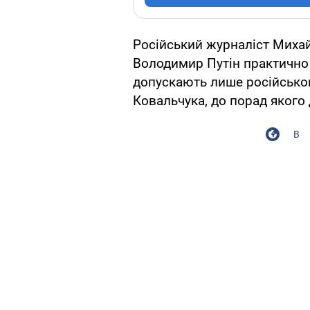
Російський журналіст Миха
Володимир Путін практично н
допускають лише російськог
Ковальчука, до порад якого
В