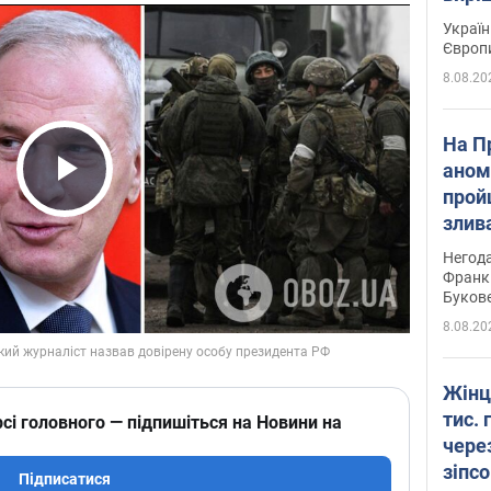
Україн
Європ
8.08.20
На П
аном
прой
Play Video
злив
пере
Негода
річки
Франк
Буков
8.08.20
Жінц
тис. 
сі головного — підпишіться на Новини на
чере
зіпс
Підписатися