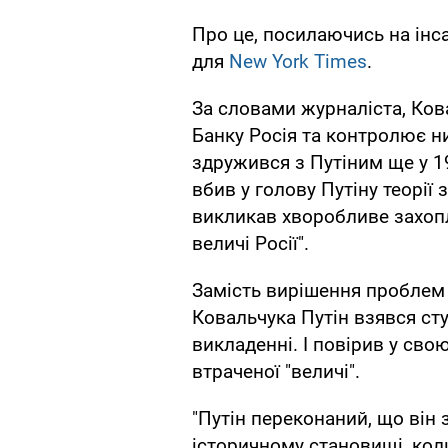
Про це, посилаючись на інс
для
New York Times
.
За словами журналіста, Ко
Банку Росія та контролює н
здружився з Путіним ще у 19
вбив у голову Путіну теорі
викликав хворобливе захоп
величі Росії".
Замість вирішення проблем
Ковальчука Путін взявся сту
викладенні. І повірив у сво
втраченої "величі".
"Путін переконаний, що він
історичному становищі, кол