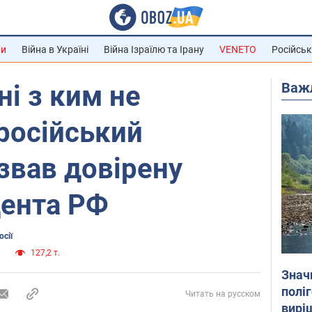
ни
Війна в Україні
Війна Ізраїлю та Ірану
VENETO
Російськ
Важ
ні з ким не
 російський
звав довірену
дента РФ
сії
и
127,2 т.
Знач
полі
Читать на русском
вирі