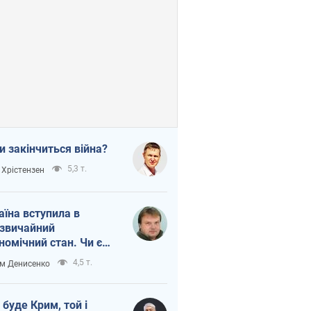
и закінчиться війна?
5,3 т.
 Хрістензен
аїна вступила в
звичайний
номічний стан. Чи є
тло вкінці тунелю?
4,5 т.
м Денисенко
 буде Крим, той і