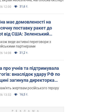
31,6 т.
26 12:00
їна має домовленості на
сячну поставку ракет до
iot від США: Зеленський
рив подробиці
акож веде активні переговори з
ейськими партнерами
31,2 т.
26 14:08
а про учнів та підтримувала
гогів: внаслідок удару РФ по
щині загинула директорка
ького ліцею, її чоловік та онук
пам'ять жертвам російського терору
16,5 т.
26 13:32