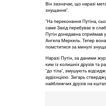
Він зазначає, що наразі мет
знущання".
"На переконання Путіна, сьо
саме Захід перебуває в слаб
Путін донедавна сприймав у
Ангела Меркель. Тепер вона 
помститися за минулі знущан
Наразі Путін, за даними жур
ким із колишніх друзів та р
"до тіла", змушують відсидж
аудієнцією. Зигарь стверджу
найближчих друзів на кшталт