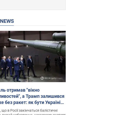
P NEWS
ль отримав "вікно
ивостей", а Трамп залишився
 без ракет: як бути Україні?
рв’ю з Мельником
 що в Росії закінчаться балістичні
, вкрай небезпечна, наголосив експерт