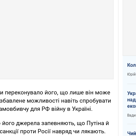
Кол
Юрій
ами переконувало його, що лише він може
Укр
над
позбавлене можливості навіть спробувати
еко
амовбивчу для РФ війну в Україні.
сві
Вади
 його джерела запевняють, що Путіна й
анкції проти Росії навряд чи лякають.
Чий