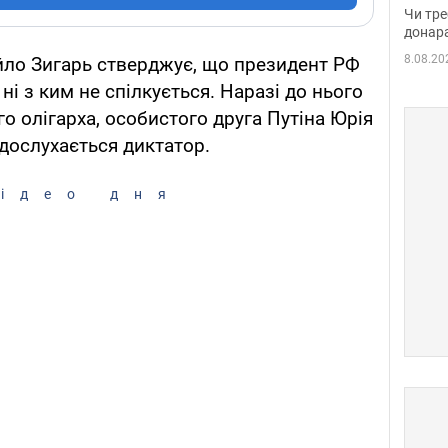
судд
Чи тре
неоч
донар
8.08.20
йло Зигарь стверджує, що президент РФ
і з ким не спілкується. Наразі до нього
о олігарха, особистого друга Путіна Юрія
 дослухається диктатор.
ідео дня