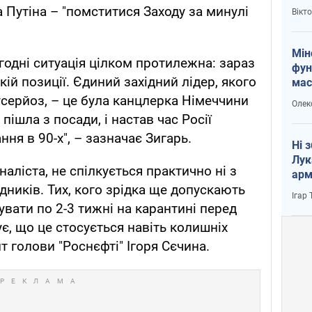
і Пу
а Путіна – "помститися Заходу за минулі
Вікт
Мін
годні ситуація цілком протилежна: зараз
фун
кій позиції. Єдиний західний лідер, якого
мас
серйоз, – це була канцлерка Німеччини
Олек
пішла з посади, і настав час Росії
ня в 90-х", – зазначає Зигарь.
Ні 
Лук
наліста, не спілкується практично ні з
арм
адників. Тих, кого зрідка ще допускають
Ігар
увати по 2-3 тижні на карантині перед
є, що це стосується навіть колишніх
 голови "Роснєфті" Ігоря Сєчина.