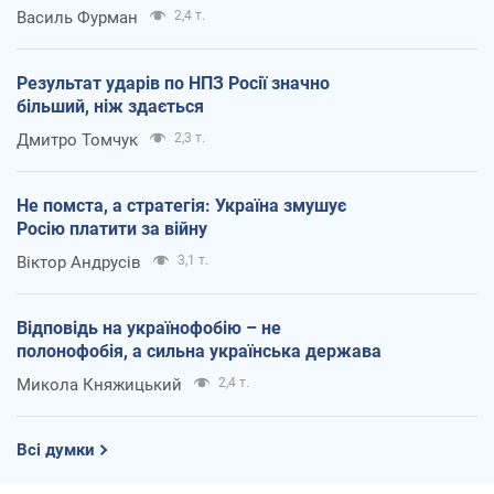
Василь Фурман
2,4 т.
Результат ударів по НПЗ Росії значно
більший, ніж здається
Дмитро Томчук
2,3 т.
Не помста, а стратегія: Україна змушує
Росію платити за війну
Віктор Андрусів
3,1 т.
Відповідь на українофобію – не
полонофобія, а сильна українська держава
Микола Княжицький
2,4 т.
Всі думки