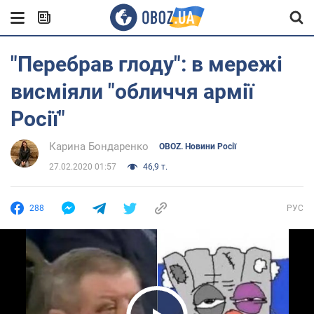
"Перебрав глоду": в мережі
висміяли "обличчя армії
Росії"
Карина Бондаренко
OBOZ. Новини Росії
27.02.2020 01:57
46,9 т.
288
РУС