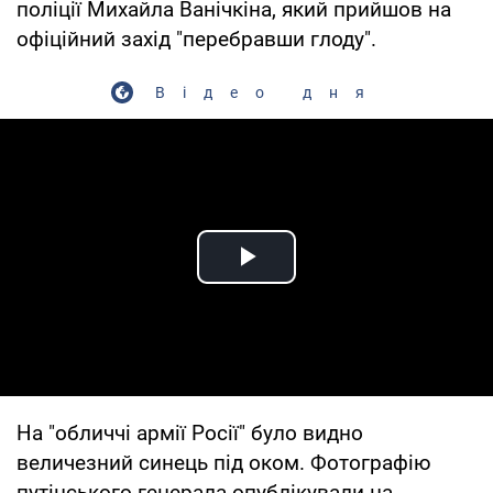
поліції Михайла Ванічкіна, який прийшов на
офіційний захід "перебравши глоду".
Відео дня
Play Video
На "обличчі армії Росії" було видно
величезний синець під оком. Фотографію
путінського генерала опублікували на