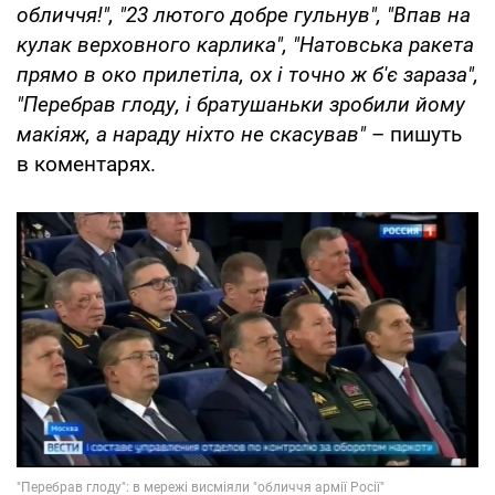
обличчя!", "23 лютого добре гульнув", "Впав на
кулак верховного карлика", "Натовська ракета
прямо в око прилетіла, ох і точно ж б'є зараза",
"Перебрав глоду, і братушаньки зробили йому
макіяж, а нараду ніхто не скасував"
– пишуть
в коментарях.