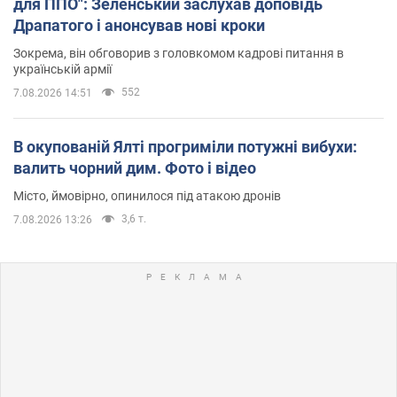
для ППО": Зеленський заслухав доповідь
Драпатого і анонсував нові кроки
Зокрема, він обговорив з головкомом кадрові питання в
українській армії
552
7.08.2026 14:51
В окупованій Ялті прогриміли потужні вибухи:
валить чорний дим. Фото і відео
Місто, ймовірно, опинилося під атакою дронів
3,6 т.
7.08.2026 13:26