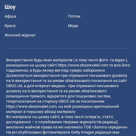
Шоу
Афіша
Плітки
Краса
Мода
Жіночий журнал
Використання будь-яких матеріалів ( в тому числі фото- та відео-),
розміщених на цьому сайті
https://www.obozrevatel.com
та всіх його
піддоменах, в будь-якому вигляді суворо заборонено.
Дозволяється використання при отриманні письмового дозволу
на їх використання та за умови обов'язкового посилання на сайт
OBOZ.UA, а для інтернет-видань - при отриманні письмового
дозволу на їх використання та за умови обов'язкового
розміщення прямого, відкритого для пошукових систем,
гіперпосилання на сторінку OBOZ.UA за посиланням
https://www.obozrevatel.com
, на якій розміщено оригінальний
матеріал в першому абзаці матеріалу.
Всі матеріали на цьому сайті, в тому числі інтерв’ю, статті,
дослідження – є службовими творами журналістів редакції,
виключні майнові права на які належать ТОВ «Золота середина».
На всі опубліковані фотоматеріали Getty Images редакція має