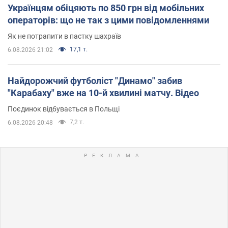
Українцям обіцяють по 850 грн від мобільних
операторів: що не так з цими повідомленнями
Як не потрапити в пастку шахраїв
17,1 т.
6.08.2026 21:02
Найдорожчий футболіст "Динамо" забив
"Карабаху" вже на 10-й хвилині матчу. Відео
Поєдинок відбувається в Польщі
7,2 т.
6.08.2026 20:48