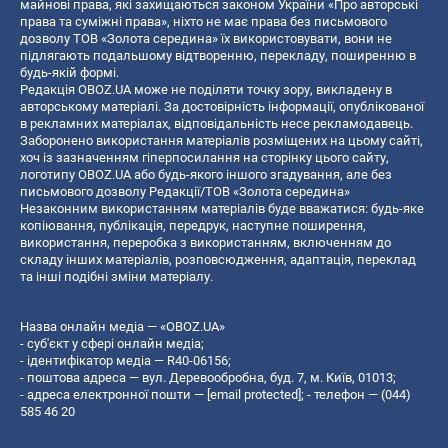
майнові права, які захищаються законом України «Про авторські
права та суміжні права», ніхто не має права без письмового
дозволу ТОВ «Золота середина» їх використовувати, вони не
підлягають подальшому відтворенню, перекладу, поширенню в
будь-якій формі.
Редакція OBOZ.UA може не поділяти точку зору, викладену в
авторському матеріалі. За достовірність інформації, опублікованої
в рекламних матеріалах, відповідальність несе рекламодавець.
Заборонено використання матеріалів розміщених на цьому сайті,
хоч із зазначенням гіперпосилання на сторінку цього сайту,
логотипу OBOZ.UA або будь-якого іншого згадування, але без
письмового дозволу Редакції/ТОВ «Золота середина»
Незаконним використанням матеріалів буде вважатися: будь-яке
копiювання, публiкацiя, передрук, наступне поширення,
використання, переробка з використанням, включенням до
складу інших матеріалів, розповсюдження, адаптація, переклад
та інші подібні зміни матеріалу.
Назва онлайн медіа — «OBOZ.UA»
- суб'єкт у сфері онлайн медіа;
- ідентифікатор медіа — R40-06156;
- поштова адреса — вул. Деревообробна, буд. 7, м. Київ, 01013;
- адреса електронної пошти —
[email protected]
; - телефон — (044)
585 46 20