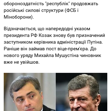
обороноздатність "республік" продовжать
російські силові структури (ФСБ і
Міноборони).
Відзначається, що напередодні указом
президента РФ Козак знову був призначений
заступником керівника адміністрації Путіна.
Раніше він займав пост віце-прем'єра. До
нового уряду Михайла Мушустіна чиновник
вже не увійшов.