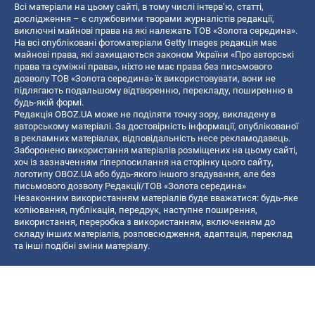
Всі матеріали на цьому сайті, в тому числі інтерв’ю, статті,
дослідження – є службовими творами журналістів редакції,
виключні майнові права на які належать ТОВ «Золота середина».
На всі опубліковані фотоматеріали Getty Images редакція має
майнові права, які захищаються законом України «Про авторські
права та суміжні права», ніхто не має права без письмового
дозволу ТОВ «Золота середина» їх використовувати, вони не
підлягають подальшому відтворенню, перекладу, поширенню в
будь-якій формі.
Редакція OBOZ.UA може не поділяти точку зору, викладену в
авторському матеріалі. За достовірність інформації, опублікованої
в рекламних матеріалах, відповідальність несе рекламодавець.
Заборонено використання матеріалів розміщених на цьому сайті,
хоч із зазначенням гіперпосилання на сторінку цього сайту,
логотипу OBOZ.UA або будь-якого іншого згадування, але без
письмового дозволу Редакції/ТОВ «Золота середина»
Незаконним використанням матеріалів буде вважатися: будь-яке
копiювання, публiкацiя, передрук, наступне поширення,
використання, переробка з використанням, включенням до
складу інших матеріалів, розповсюдження, адаптація, переклад
та інші подібні зміни матеріалу.
Назва онлайн медіа — «OBOZ.UA»
- суб'єкт у сфері онлайн медіа;
- ідентифікатор медіа — R40-06156;