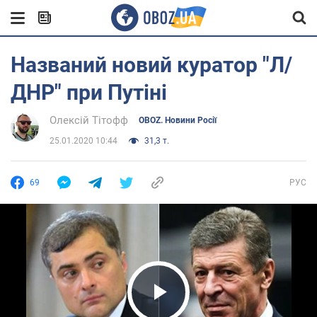
Названий новий куратор "Л/
ДНР" при Путіні
Олексій Тітофф
OBOZ. Новини Росії
25.01.2020 10:44
31,3 т.
69
РУС