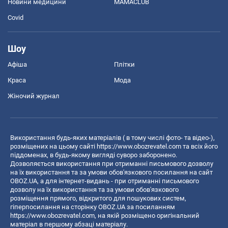
Новини медицини
MAMACLUB
Covid
Шоу
Афіша
Плітки
Краса
Мода
Жіночий журнал
Використання будь-яких матеріалів ( в тому числі фото- та відео-),
розміщених на цьому сайті
https://www.obozrevatel.com
та всіх його
піддоменах, в будь-якому вигляді суворо заборонено.
Дозволяється використання при отриманні письмового дозволу
на їх використання та за умови обов'язкового посилання на сайт
OBOZ.UA, а для інтернет-видань - при отриманні письмового
дозволу на їх використання та за умови обов'язкового
розміщення прямого, відкритого для пошукових систем,
гіперпосилання на сторінку OBOZ.UA за посиланням
https://www.obozrevatel.com
, на якій розміщено оригінальний
матеріал в першому абзаці матеріалу.