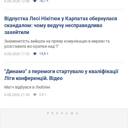
16,7 т.
6.08.2026 12:46
Відпустка Лесі Нікітюк у Карпатах обернулася
скандалом: чому ведучу несправедливо
захейтили
Знаменитість вийшла на пряму комунікацію в мережі та
розставила всі крапки над "і"
13,4 т.
6.08.2026 17:32
"Динамо" з перемоги стартувало у кваліфікації
Ліги конференцій. Відео
Матч відбувся в Любліні
2,4 т.
6.08.2026 21:56