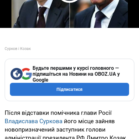
Play Video
Будьте першими у курсі головного —
підпишіться на Новини на OBOZ.UA у
Google
Підписатися
Після відставки помічника глави Росії
Владислава Суркова
його місце зайняв
новопризначений заступник голови
адміністрації президента РФ Дмитро Козак.