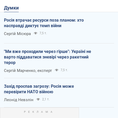
Думки
Росія втрачає ресурси поза планом: хто
насправді диктує темп війни
Сергій Місюра
7,5 т.
"Ми вже проходили через гірше": Україні не
варто піддаватися зневірі через ракетний
терор
Сергій Марченко, експерт
7,5 т.
Захід проспав загрозу: Росія може
перевірити НАТО війною
Леонід Невзлін
2,1 т.