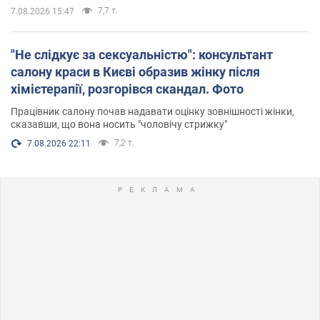
7,7 т.
7.08.2026 15:47
"Не слідкує за сексуальністю": консультант
салону краси в Києві образив жінку після
хімієтерапії, розгорівся скандал. Фото
Працівник салону почав надавати оцінку зовнішності жінки,
сказавши, що вона носить "чоловічу стрижку"
7,2 т.
7.08.2026 22:11