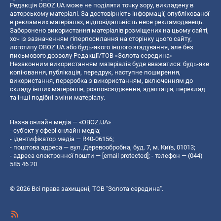
Редакція OBOZ.UA може не поділяти точку зору, викладену в
авторському матеріалі. За достовірність інформації, опублікованої
в рекламних матеріалах, відповідальність несе рекламодавець.
Заборонено використання матеріалів розміщених на цьому сайті,
хоч із зазначенням гіперпосилання на сторінку цього сайту,
логотипу OBOZ.UA або будь-якого іншого згадування, але без
письмового дозволу Редакції/ТОВ «Золота середина»
Незаконним використанням матеріалів буде вважатися: будь-яке
копiювання, публiкацiя, передрук, наступне поширення,
використання, переробка з використанням, включенням до
складу інших матеріалів, розповсюдження, адаптація, переклад
та інші подібні зміни матеріалу.
Назва онлайн медіа — «OBOZ.UA»
- суб'єкт у сфері онлайн медіа;
- ідентифікатор медіа — R40-06156;
- поштова адреса — вул. Деревообробна, буд. 7, м. Київ, 01013;
- адреса електронної пошти —
[email protected]
; - телефон — (044)
585 46 20
© 2026 Всі права захищені, ТОВ "Золота середина".