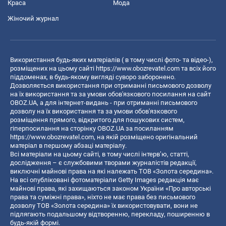
Краса
Мода
Жіночий журнал
Використання будь-яких матеріалів ( в тому числі фото- та відео-),
розміщених на цьому сайті
https://www.obozrevatel.com
та всіх його
піддоменах, в будь-якому вигляді суворо заборонено.
Дозволяється використання при отриманні письмового дозволу
на їх використання та за умови обов'язкового посилання на сайт
OBOZ.UA, а для інтернет-видань - при отриманні письмового
дозволу на їх використання та за умови обов'язкового
розміщення прямого, відкритого для пошукових систем,
гіперпосилання на сторінку OBOZ.UA за посиланням
https://www.obozrevatel.com
, на якій розміщено оригінальний
матеріал в першому абзаці матеріалу.
Всі матеріали на цьому сайті, в тому числі інтерв’ю, статті,
дослідження – є службовими творами журналістів редакції,
виключні майнові права на які належать ТОВ «Золота середина».
На всі опубліковані фотоматеріали Getty Images редакція має
майнові права, які захищаються законом України «Про авторські
права та суміжні права», ніхто не має права без письмового
дозволу ТОВ «Золота середина» їх використовувати, вони не
підлягають подальшому відтворенню, перекладу, поширенню в
будь-якій формі.