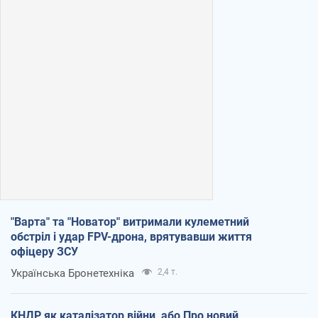
"Варта" та "Новатор" витримали кулеметний
обстріл і удар FPV-дрона, врятувавши життя
офіцеру ЗСУ
Українська Бронетехніка
2,4 т.
КНДР як каталізатор війни, або Про новий