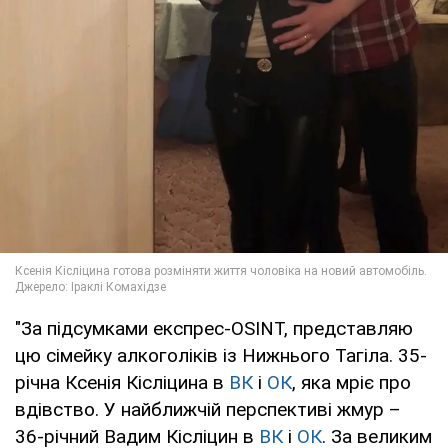
"За підсумками експрес-OSINT, представляю
цю сімейку алкоголіків із Нижнього Тагіла. 35-
річна Ксенія Кісліцина в
ВК
і
ОК
, яка мріє про
вдівство. У найближчій перспективі жмур –
36-річний Вадим Кісліцин в
ВК
і
ОК
. За великим