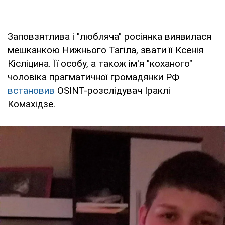
Заповзятлива і "любляча" росіянка виявилася
мешканкою Нижнього Тагіла, звати її Ксенія
Кісліцина. Її особу, а також ім'я "коханого"
чоловіка прагматичної громадянки РФ
встановив
OSINT-розслідувач Іраклі
Комахідзе.