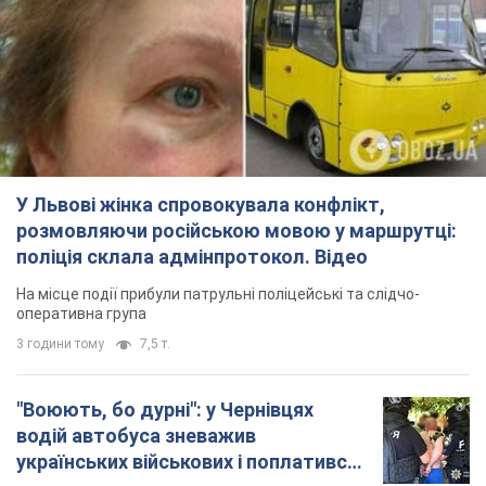
У Львові жінка спровокувала конфлікт,
розмовляючи російською мовою у маршрутці:
поліція склала адмінпротокол. Відео
На місце події прибули патрульні поліцейські та слідчо-
оперативна група
3 години тому
7,5 т.
"Воюють, бо дурні": у Чернівцях
водій автобуса зневажив
українських військових і поплатився.