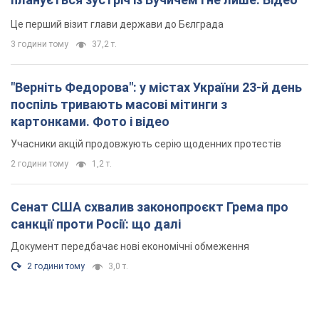
Це перший візит глави держави до Бєлграда
3 години тому
37,2 т.
"Верніть Федорова": у містах України 23-й день
поспіль тривають масові мітинги з
картонками. Фото і відео
Учасники акцій продовжують серію щоденних протестів
2 години тому
1,2 т.
Сенат США схвалив законопроєкт Грема про
санкції проти Росії: що далі
Документ передбачає нові економічні обмеження
2 години тому
3,0 т.