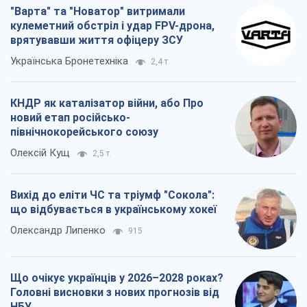
"Варта" та "Новатор" витримали
кулеметний обстріл і удар FPV-дрона,
врятувавши життя офіцеру ЗСУ
Українська Бронетехніка
2,4 т.
КНДР як каталізатор війни, або Про
новий етап російсько-
північнокорейського союзу
Олексій Кущ
2,5 т.
Вихід до еліти ЧС та тріумф "Сокола":
що відбувається в українському хокеї
Олександр Липенко
915
Що очікує українців у 2026–2028 роках?
Головні висновки з нових прогнозів від
НБУ