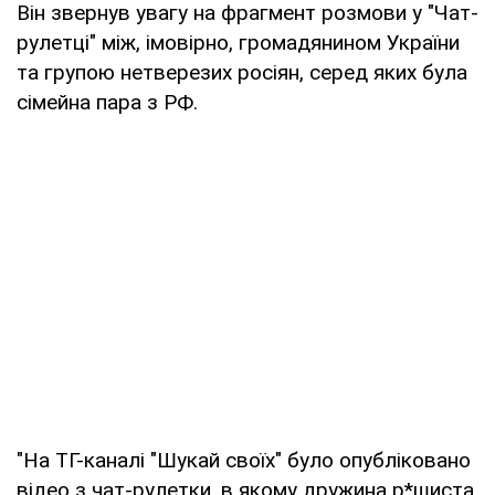
Він звернув увагу на фрагмент розмови у "Чат-
рулетці" між, імовірно, громадянином України
та групою нетверезих росіян, серед яких була
сімейна пара з РФ.
"На ТГ-каналі "Шукай своїх" було опубліковано
відео з чат-рулетки, в якому дружина р*шиста,