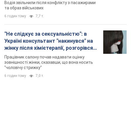
Відео
Водія звільнили після конфлікту з пасажирами
та образ військових
6 годин тому
7,7 т.
"Не слідкує за сексуальністю": в
Україні консультант "накинувся" на
жінку після хімієтерапії, розгорівся
скандал. Фото
Працівник салону почав надавати оцінку
зовнішності жінки, сказавши, що вона носить
"чоловічу стрижку"
6 годин тому
7,0 т.