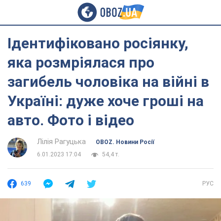
Ідентифіковано росіянку,
яка розмріялася про
загибель чоловіка на війні в
Україні: дуже хоче гроші на
авто. Фото і відео
Лілія Рагуцька
OBOZ. Новини Росії
6.01.2023 17:04
54,4 т.
639
РУС