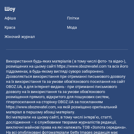
Шоу
Афіша
Плітки
Краса
Мода
Жіночий журнал
Використання будь-яких матеріалів ( в тому числі фото- та відео-),
розміщених на цьому сайті
https://www.obozrevatel.com
та всіх його
піддоменах, в будь-якому вигляді суворо заборонено.
Дозволяється використання при отриманні письмового дозволу
на їх використання та за умови обов'язкового посилання на сайт
OBOZ.UA, а для інтернет-видань - при отриманні письмового
дозволу на їх використання та за умови обов'язкового
розміщення прямого, відкритого для пошукових систем,
гіперпосилання на сторінку OBOZ.UA за посиланням
https://www.obozrevatel.com
, на якій розміщено оригінальний
матеріал в першому абзаці матеріалу.
Всі матеріали на цьому сайті, в тому числі інтерв’ю, статті,
дослідження – є службовими творами журналістів редакції,
виключні майнові права на які належать ТОВ «Золота середина».
На всі опубліковані фотоматеріали Getty Images редакція має