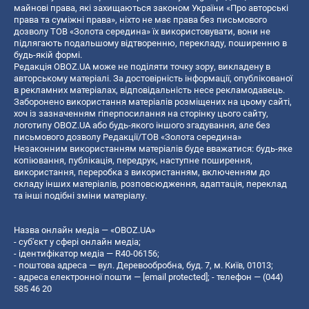
майнові права, які захищаються законом України «Про авторські
права та суміжні права», ніхто не має права без письмового
дозволу ТОВ «Золота середина» їх використовувати, вони не
підлягають подальшому відтворенню, перекладу, поширенню в
будь-якій формі.
Редакція OBOZ.UA може не поділяти точку зору, викладену в
авторському матеріалі. За достовірність інформації, опублікованої
в рекламних матеріалах, відповідальність несе рекламодавець.
Заборонено використання матеріалів розміщених на цьому сайті,
хоч із зазначенням гіперпосилання на сторінку цього сайту,
логотипу OBOZ.UA або будь-якого іншого згадування, але без
письмового дозволу Редакції/ТОВ «Золота середина»
Незаконним використанням матеріалів буде вважатися: будь-яке
копiювання, публiкацiя, передрук, наступне поширення,
використання, переробка з використанням, включенням до
складу інших матеріалів, розповсюдження, адаптація, переклад
та інші подібні зміни матеріалу.
Назва онлайн медіа — «OBOZ.UA»
- суб'єкт у сфері онлайн медіа;
- ідентифікатор медіа — R40-06156;
- поштова адреса — вул. Деревообробна, буд. 7, м. Київ, 01013;
- адреса електронної пошти —
[email protected]
; - телефон — (044)
585 46 20