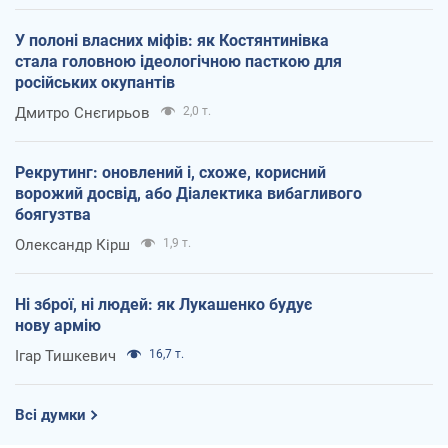
У полоні власних міфів: як Костянтинівка
стала головною ідеологічною пасткою для
російських окупантів
Дмитро Снєгирьов
2,0 т.
Рекрутинг: оновлений і, схоже, корисний
ворожий досвід, або Діалектика вибагливого
боягузтва
Олександр Кірш
1,9 т.
Ні зброї, ні людей: як Лукашенко будує
нову армію
Ігар Тишкевич
16,7 т.
Всі думки