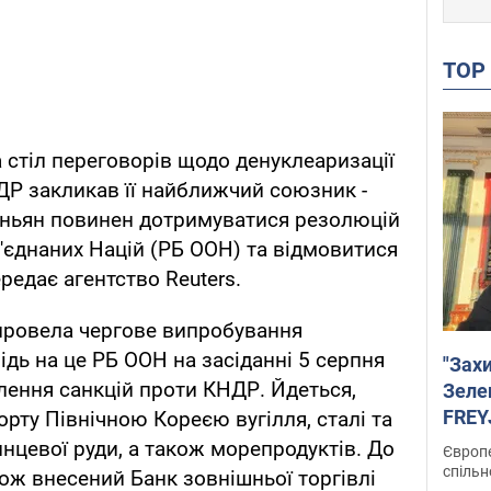
TO
 стіл переговорів щодо денуклеаризації
ДР закликав її найближчий союзник -
хеньян повинен дотримуватися резолюцій
б'єднаних Націй (РБ ООН) та відмовитися
редає агентство Reuters.
 провела чергове випробування
відь на це РБ ООН на засіданні 5 серпня
"Зах
лення санкцій проти КНДР. Йдеться,
Зеле
FREYJ
рту Північною Кореєю вугілля, сталі та
підтр
инцевої руди, а також морепродуктів. До
Європе
спільн
ож внесений Банк зовнішньої торгівлі