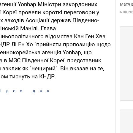
генції Yonhap.Міністри закордонних
Матч в
ї Кореї провели короткі переговори у
6.08.20
ях заходів Асоціації держав Південно-
пінській Манілі. Глава
шньополітичного відомства Кан Ген Хва
НДР Лі Ен Хо "прийняти пропозицію щодо
деннокорейська агенція Yonhap, що
а в МЗС Південної Кореї, представник
 заклик як "нещирий". Він вказав на те,
ном тиснуть на КНДР.
ідео дня