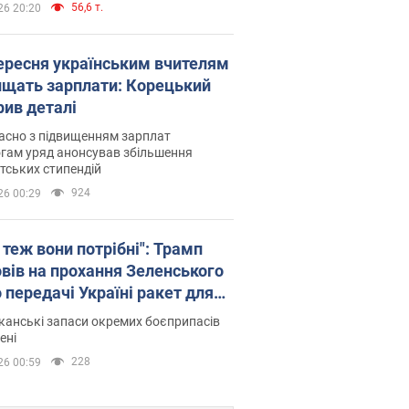
56,6 т.
26 20:20
вересня українським вчителям
ищать зарплати: Корецький
рив деталі
асно з підвищенням зарплат
гам уряд анонсував збільшення
тських стипендій
924
26 00:29
 теж вони потрібні": Трамп
овів на прохання Зеленського
 передачі Україні ракет для
ot
анські запаси окремих боєприпасів
ені
228
26 00:59