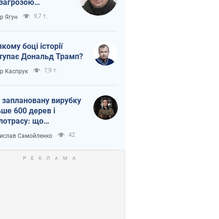
 загрозою
тична логістика
9,7 т.
ор Ягун
якому боці історії
тупає Дональд Трамп?
7,9 т.
ор Каспрук
 заплановану вирубку
ьше 600 дерев і
лотрасу: що
бувається на Теремках
42
ислав Самойленко
иєві