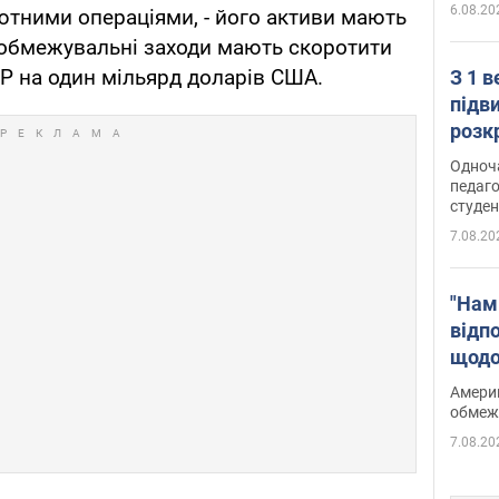
6.08.20
ютними операціями, - його активи мають
і обмежувальні заходи мають скоротити
Р на один мільярд доларів США.
З 1 
підв
розк
Одноч
педаго
студен
7.08.20
"Нам
відп
щодо
Patri
Америк
обмеж
7.08.20