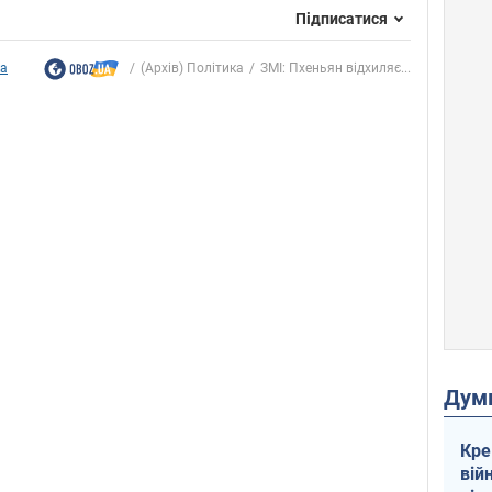
Підписатися
ка
(Архів) Політика
ЗМІ: Пхеньян відхиляє...
Дум
Кре
вій