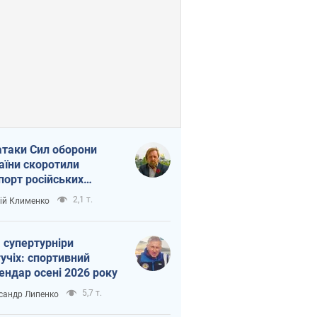
атаки Сил оборони
аїни скоротили
порт російських
топродуктів
2,1 т.
ій Клименко
 супертурніри
учіх: спортивний
ендар осені 2026 року
5,7 т.
сандр Липенко