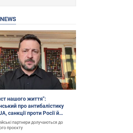
P NEWS
ист нашого життя":
нський про антибалістику
A, санкції проти Росії й
имку аграріїв. Відео
йські партнери долучаються до
ого проєкту