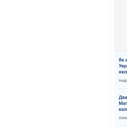
Як 
Укр
екс
наф
Андр
Два
Маг
кал
Олек