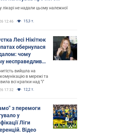
есивний" рак
 лікарі не надали цьому належної
15,3 т.
26 12:46
устка Лесі Нікітюк
рпатах обернулася
далом: чому
чу несправедливо
йтили
нитість вийшла на
комунікацію в мережі та
вила всі крапки над "і"
12,2 т.
26 17:32
амо" з перемоги
тувало у
фікації Ліги
еренцій. Відео