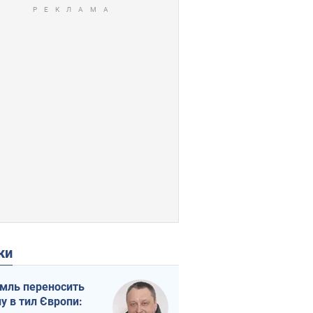
ки
мль переносить
ну в тил Європи: