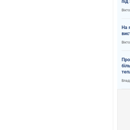
під
кри
Вікт
На 
вис
Вікт
Про
біл
теп
від
Влад
у К