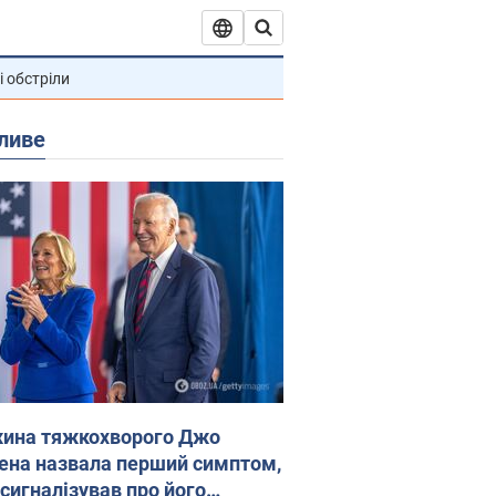
і обстріли
ливе
ина тяжкохворого Джо
ена назвала перший симптом,
 сигналізував про його