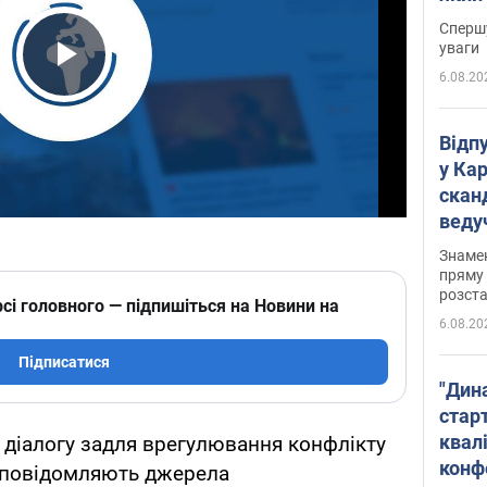
"агр
Спершу
уваги
6.08.20
Play Video
Відп
у Ка
скан
веду
захе
Знаме
пряму 
розста
сі головного — підпишіться на Новини на
6.08.20
Підписатися
"Дин
стар
квалі
 діалогу задля врегулювання конфлікту
конф
, повідомляють джерела