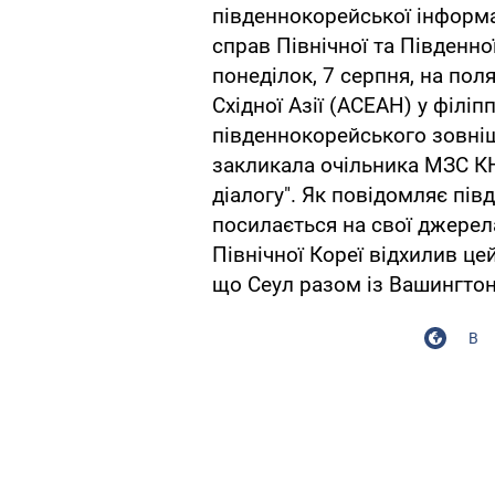
південнокорейської інформа
справ Північної та Південно
понеділок, 7 серпня, на пол
Східної Азії (АСЕАН) у філіп
південнокорейського зовні
закликала очільника МЗС К
діалогу". Як повідомляє пів
посилається на свої джерел
Північної Кореї відхилив цей
що Сеул разом із Вашингто
В