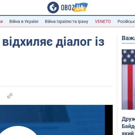
ни
Війна в Україні
Війна Ізраїлю та Ірану
VENETO
Російськ
Важ
відхиляє діалог із
Друж
Байд
який