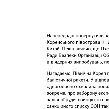
Напередодні повернутись за
Корейського півострова КН
Китай. Пекін заявив, що П
Ради Безпеки Організації О
від ядерних випробувань, пе
Нагадаємо, Північна Корея
балістичної ракети. У відпо
одноголосно схвалила поси
зокрема, про заборону експо
залізної руди, свинцю та св
санкційного списку ООН так