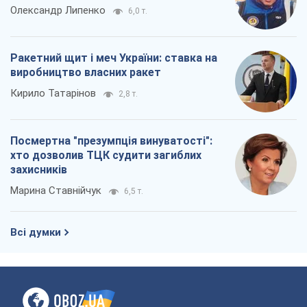
Олександр Липенко
6,0 т.
Ракетний щит і меч України: ставка на
виробництво власних ракет
Кирило Татарінов
2,8 т.
Посмертна "презумпція винуватості":
хто дозволив ТЦК судити загиблих
захисників
Марина Ставнійчук
6,5 т.
Всі думки