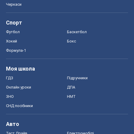
Черкаси
Спорт
Футбол
Баскетбол
Хокей
Бокс
Формула-1
Моя школа
ГДЗ
Підручники
Онлайн уроки
ДПА
ЗНО
НМТ
СНД посібники
Авто
Тест Драйв
Електромобілі