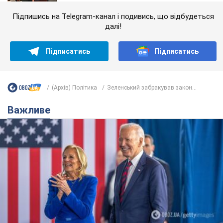
Підпишись на Telegram-канал і подивись, що відбудеться
далі!
Підписатись
Підписатись
(Архів) Політика
Зеленський забракував закон...
Важливе