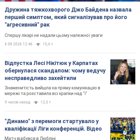
Дружина тяжкохворого Джо Байдена назвала
перший симптом, який сигналізував про його
"агресивний" рак
Спершу лікарі не надали цьому належної уваги
6.08.2026 12:46
15,6 т.
Відпустка Лесі Нікітюк у Карпатах
обернулася скандалом: чому ведучу
несправедливо захейтили
Знаменитість вийшла на пряму комунікацію в
мережі та розставила всі крапки над "і"
9 часов назад
12,5 т.
"Динамо" з перемоги стартувало у
кваліфікації Ліги конференцій. Відео
Матч відбувся в Любліні