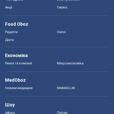
Акції
Сервіс
Food Oboz
Рецепти
Напої
Дієти
Економіка
Ринки та компанії
Макроекономіка
MedOboz
Новини медицини
MAMACLUB
Шоу
Афіша
Плітки