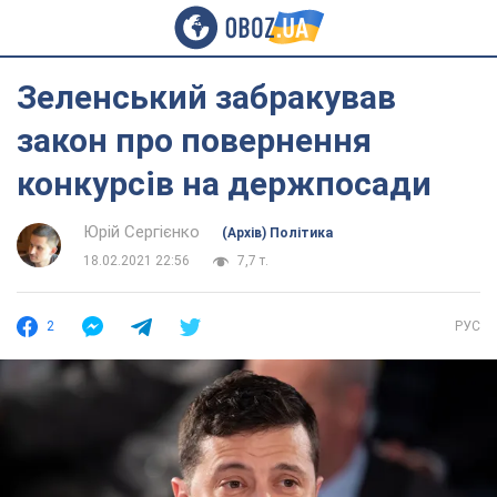
Зеленський забракував
закон про повернення
конкурсів на держпосади
Юрій Сергієнко
(Архів) Політика
18.02.2021 22:56
7,7 т.
2
РУС