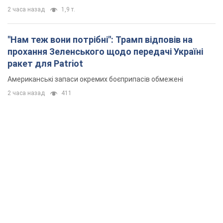
2 часа назад
1,9 т.
"Нам теж вони потрібні": Трамп відповів на
прохання Зеленського щодо передачі Україні
ракет для Patriot
Американські запаси окремих боєприпасів обмежені
2 часа назад
411