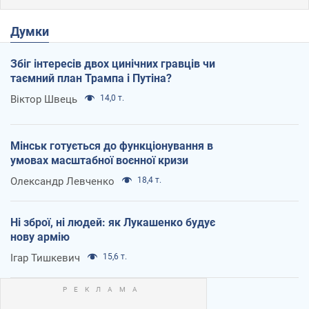
Думки
Збіг інтересів двох цинічних гравців чи
таємний план Трампа і Путіна?
Віктор Швець
14,0 т.
Мінськ готується до функціонування в
умовах масштабної воєнної кризи
Олександр Левченко
18,4 т.
Ні зброї, ні людей: як Лукашенко будує
нову армію
Ігар Тишкевич
15,6 т.