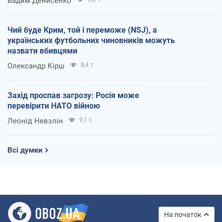
Вадим Денисенко
Чий буде Крим, той і переможе (NSJ), а
українських футбольних чиновників можуть
назвати вбивцями
Олександр Кірш
8,4 т.
Захід проспав загрозу: Росія може
перевірити НАТО війною
Леонід Невзлін
9,1 т.
Всі думки
На початок