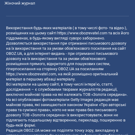
Жіночий журнал
Використання будь-яких матеріалів ( в тому числі фото- та відео-),
розміщених на цьому сайті
https://www.obozrevatel.com
та всіх його
піддоменах, в будь-якому вигляді суворо заборонено.
Дозволяється використання при отриманні письмового дозволу
на їх використання та за умови обов'язкового посилання на сайт
OBOZ.UA, а для інтернет-видань - при отриманні письмового
дозволу на їх використання та за умови обов'язкового
розміщення прямого, відкритого для пошукових систем,
гіперпосилання на сторінку OBOZ.UA за посиланням
https://www.obozrevatel.com
, на якій розміщено оригінальний
матеріал в першому абзаці матеріалу.
Всі матеріали на цьому сайті, в тому числі інтерв’ю, статті,
дослідження – є службовими творами журналістів редакції,
виключні майнові права на які належать ТОВ «Золота середина».
На всі опубліковані фотоматеріали Getty Images редакція має
майнові права, які захищаються законом України «Про авторські
права та суміжні права», ніхто не має права без письмового
дозволу ТОВ «Золота середина» їх використовувати, вони не
підлягають подальшому відтворенню, перекладу, поширенню в
будь-якій формі.
Редакція OBOZ.UA може не поділяти точку зору, викладену в