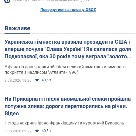
(Архів) Політика
Зеленський назвав дату...
Повернутися на головну OBOZ
Важливе
Українська гімнастка вразила президента США і
вперше почула "Слава Україні"! Як склалася доля
Подкопаєвої, яка 30 років тому виграла "золото"
Олімпіади
У фанатів донеччанки зберігся великий шматок килимового
покриття з надписом "Атланта-1996"
40,5 т.
8.08.2026 18:30
На Прикарпатті після аномальної спеки пройшла
потужна злива: дороги перетворились на річки.
Відео
Негода накрила Івано-Франківщину та курортний Буковель
40,5 т.
8.08.2026 09:27