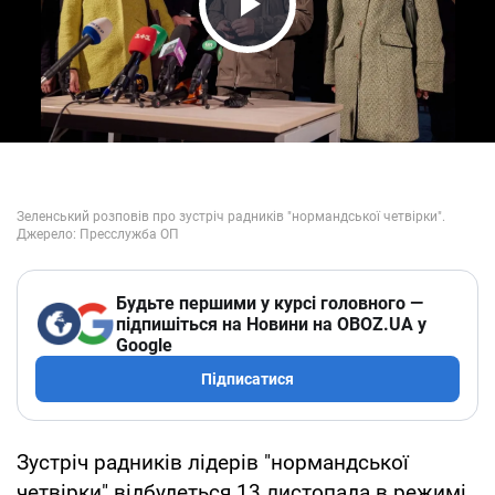
Play Video
Будьте першими у курсі головного —
підпишіться на Новини на OBOZ.UA у
Google
Підписатися
Зустріч радників лідерів "нормандської
четвірки" відбудеться 13 листопада в режимі