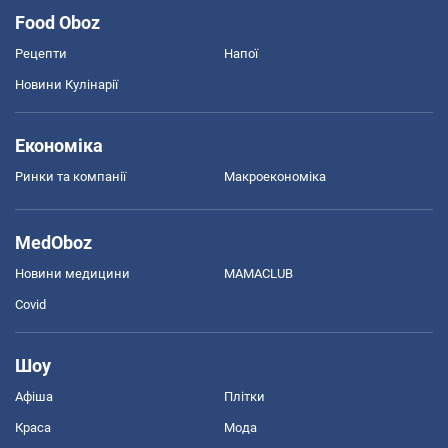
Food Oboz
Рецепти
Напої
Новини Кулінарії
Економіка
Ринки та компанії
Макроекономіка
MedOboz
Новини медицини
MAMACLUB
Covid
Шоу
Афіша
Плітки
Краса
Мода