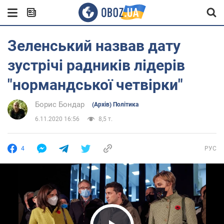
Зеленський назвав дату
зустрічі радників лідерів
"нормандської четвірки"
Борис Бондар
(Архів) Політика
6.11.2020 16:56
8,5 т.
4
РУС