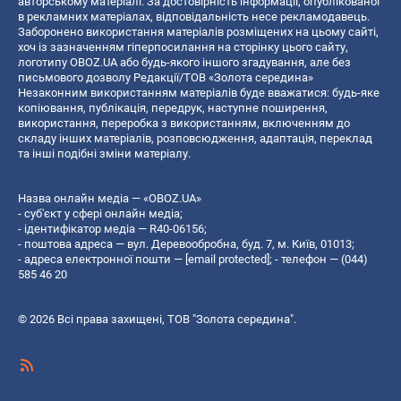
авторському матеріалі. За достовірність інформації, опублікованої
в рекламних матеріалах, відповідальність несе рекламодавець.
Заборонено використання матеріалів розміщених на цьому сайті,
хоч із зазначенням гіперпосилання на сторінку цього сайту,
логотипу OBOZ.UA або будь-якого іншого згадування, але без
письмового дозволу Редакції/ТОВ «Золота середина»
Незаконним використанням матеріалів буде вважатися: будь-яке
копiювання, публiкацiя, передрук, наступне поширення,
використання, переробка з використанням, включенням до
складу інших матеріалів, розповсюдження, адаптація, переклад
та інші подібні зміни матеріалу.
Назва онлайн медіа — «OBOZ.UA»
- суб'єкт у сфері онлайн медіа;
- ідентифікатор медіа — R40-06156;
- поштова адреса — вул. Деревообробна, буд. 7, м. Київ, 01013;
- адреса електронної пошти —
[email protected]
; - телефон — (044)
585 46 20
© 2026 Всі права захищені, ТОВ "Золота середина".