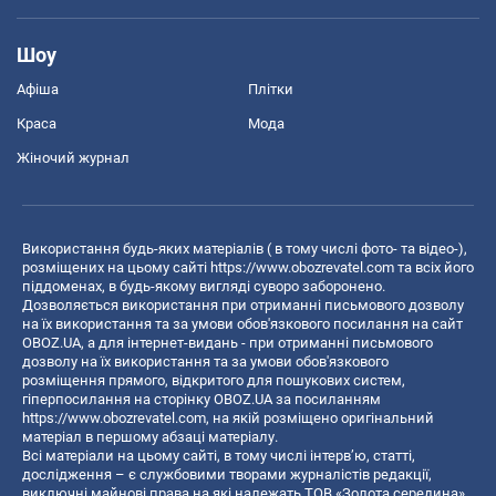
Шоу
Афіша
Плітки
Краса
Мода
Жіночий журнал
Використання будь-яких матеріалів ( в тому числі фото- та відео-),
розміщених на цьому сайті
https://www.obozrevatel.com
та всіх його
піддоменах, в будь-якому вигляді суворо заборонено.
Дозволяється використання при отриманні письмового дозволу
на їх використання та за умови обов'язкового посилання на сайт
OBOZ.UA, а для інтернет-видань - при отриманні письмового
дозволу на їх використання та за умови обов'язкового
розміщення прямого, відкритого для пошукових систем,
гіперпосилання на сторінку OBOZ.UA за посиланням
https://www.obozrevatel.com
, на якій розміщено оригінальний
матеріал в першому абзаці матеріалу.
Всі матеріали на цьому сайті, в тому числі інтерв’ю, статті,
дослідження – є службовими творами журналістів редакції,
виключні майнові права на які належать ТОВ «Золота середина».