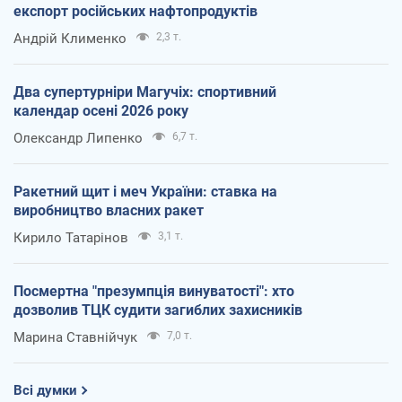
експорт російських нафтопродуктів
Андрій Клименко
2,3 т.
Два супертурніри Магучіх: спортивний
календар осені 2026 року
Олександр Липенко
6,7 т.
Ракетний щит і меч України: ставка на
виробництво власних ракет
Кирило Татарінов
3,1 т.
Посмертна "презумпція винуватості": хто
дозволив ТЦК судити загиблих захисників
Марина Ставнійчук
7,0 т.
Всі думки