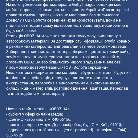
На всі опубліковані фотоматеріали Getty Images редакція має
майнові права, які захищаються законом України «Про авторські
права та суміжні права», ніхто не має права без письмового
дозволу ТОВ «Золота середина» їх використовувати, вони не
підлягають подальшому відтворенню, перекладу, поширенню в
будь-якій формі.
Редакція OBOZ.UA може не поділяти точку зору, викладену в
авторському матеріалі. За достовірність інформації, опублікованої
в рекламних матеріалах, відповідальність несе рекламодавець.
Заборонено використання матеріалів розміщених на цьому сайті,
хоч із зазначенням гіперпосилання на сторінку цього сайту,
логотипу OBOZ.UA або будь-якого іншого згадування, але без
письмового дозволу Редакції/ТОВ «Золота середина»
Незаконним використанням матеріалів буде вважатися: будь-яке
копiювання, публiкацiя, передрук, наступне поширення,
використання, переробка з використанням, включенням до
складу інших матеріалів, розповсюдження, адаптація, переклад
та інші подібні зміни матеріалу.
Назва онлайн медіа — «OBOZ.UA»
- суб'єкт у сфері онлайн медіа;
- ідентифікатор медіа — R40-06156;
- поштова адреса — вул. Деревообробна, буд. 7, м. Київ, 01013;
- адреса електронної пошти —
[email protected]
; - телефон — (044)
585 46 20