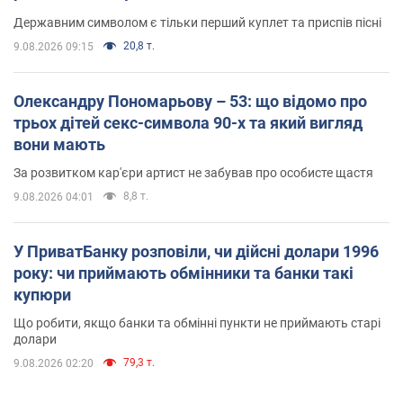
Державним символом є тільки перший куплет та приспів пісні
20,8 т.
9.08.2026 09:15
Олександру Пономарьову – 53: що відомо про
трьох дітей секс-символа 90-х та який вигляд
вони мають
За розвитком кар'єри артист не забував про особисте щастя
8,8 т.
9.08.2026 04:01
У ПриватБанку розповіли, чи дійсні долари 1996
року: чи приймають обмінники та банки такі
купюри
Що робити, якщо банки та обмінні пункти не приймають старі
долари
79,3 т.
9.08.2026 02:20