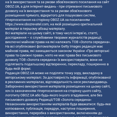
на їх використання та за умови обов'язкового посилання на сайт
OBOZ.UA, а для інтернет-видань - при отриманні письмового
дозволу на їх використання та за умови обов'язкового
розміщення прямого, відкритого для пошукових систем,
гіперпосилання на сторінку OBOZ.UA за посиланням
https://www.obozrevatel.com
, на якій розміщено оригінальний
матеріал в першому абзаці матеріалу.
Всі матеріали на цьому сайті, в тому числі інтерв’ю, статті,
дослідження – є службовими творами журналістів редакції,
виключні майнові права на які належать ТОВ «Золота середина».
На всі опубліковані фотоматеріали Getty Images редакція має
майнові права, які захищаються законом України «Про авторські
права та суміжні права», ніхто не має права без письмового
дозволу ТОВ «Золота середина» їх використовувати, вони не
підлягають подальшому відтворенню, перекладу, поширенню в
будь-якій формі.
Редакція OBOZ.UA може не поділяти точку зору, викладену в
авторському матеріалі. За достовірність інформації, опублікованої
в рекламних матеріалах, відповідальність несе рекламодавець.
Заборонено використання матеріалів розміщених на цьому сайті,
хоч із зазначенням гіперпосилання на сторінку цього сайту,
логотипу OBOZ.UA або будь-якого іншого згадування, але без
письмового дозволу Редакції/ТОВ «Золота середина»
Незаконним використанням матеріалів буде вважатися: будь-яке
копiювання, публiкацiя, передрук, наступне поширення,
використання, переробка з використанням, включенням до