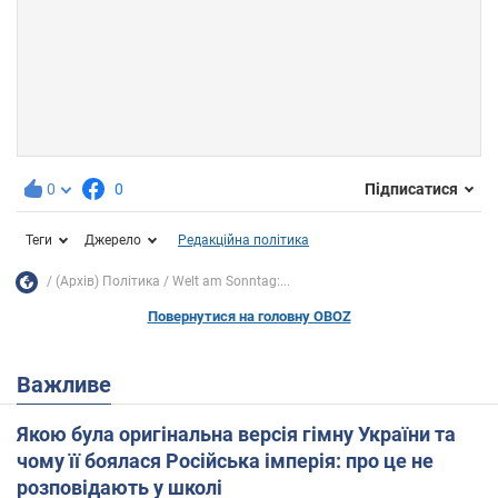
0
0
Підписатися
Теги
Джерело
Редакційна політика
(Архів) Політика
Welt am Sonntag:...
Повернутися на головну OBOZ
Важливе
Якою була оригінальна версія гімну України та
чому її боялася Російська імперія: про це не
розповідають у школі