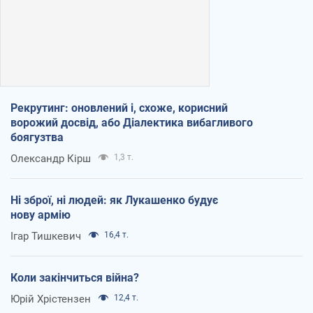
Рекрутинг: оновлений і, схоже, корисний
ворожий досвід, або Діалектика вибагливого
боягузтва
Олександр Кірш
1,3 т.
Ні зброї, ні людей: як Лукашенко будує
нову армію
Ігар Тишкевич
16,4 т.
Коли закінчиться війна?
Юрій Хрістензен
12,4 т.