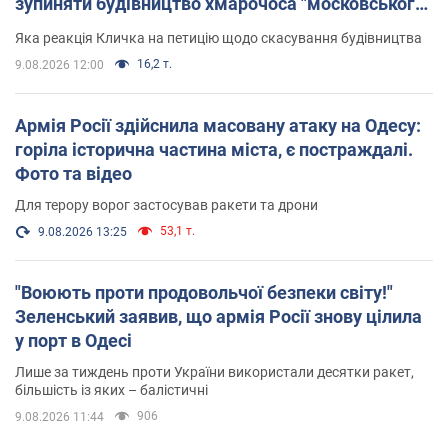
зупиняти будівництво хмарочоса "московського
вірянина"
Яка реакція Кличка на петицію щодо скасування будівництва
16,2 т.
9.08.2026 12:00
Армія Росії здійснила масовану атаку на Одесу:
горіла історична частина міста, є постраждалі.
Фото та відео
Для терору ворог застосував ракети та дрони
53,1 т.
9.08.2026 13:25
"Воюють проти продовольчої безпеки світу!"
Зеленський заявив, що армія Росії знову цілила
у порт в Одесі
Лише за тиждень проти України використали десятки ракет,
більшість із яких – балістичні
906
9.08.2026 11:44