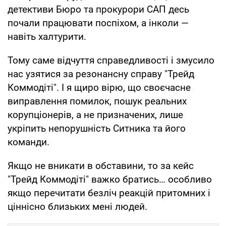
детективи Бюро та прокурори САП десь
почали працювати поспіхом, а інколи —
навіть халтурити.
Тому саме відчуття справедливості і змусило
нас узятися за резонансну справу "Трейд
Коммодіті". І я щиро вірю, що своєчасне
виправлення помилок, пошук реальних
корупціонерів, а не призначених, лише
укріпить непорушність Ситника та його
команди.
Якщо не вникати в обставини, то за кейс
"Трейд Коммодіті" важко братись… особливо
якщо перечитати безліч реакцій притомних і
ціннісно близьких мені людей.