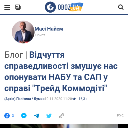
Масі Найєм
Юрист
Блог |
Відчуття
справедливості змушує нас
опонувати НАБУ та САП у
справі "Трейд Коммодіті"
(Архів) Політика / Думки
10.11.2020 11:20
16,3 т.
3
РУС