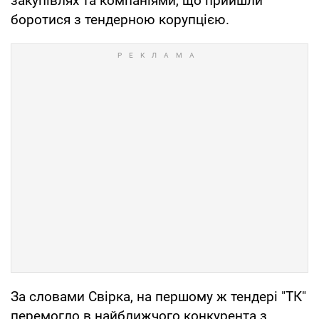
закупівлях та компаніями, що прийшли
боротися з тендерною корупцією.
За словами Свірка, на першому ж тендері "ТК"
перемогло в найближчого конкурента з