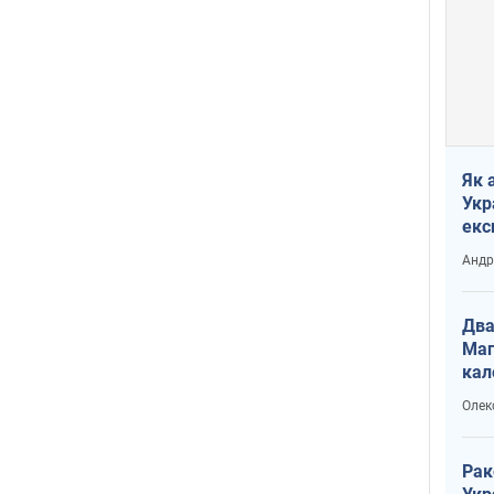
Як 
Укр
екс
наф
Андр
Два
Маг
кал
Олек
Рак