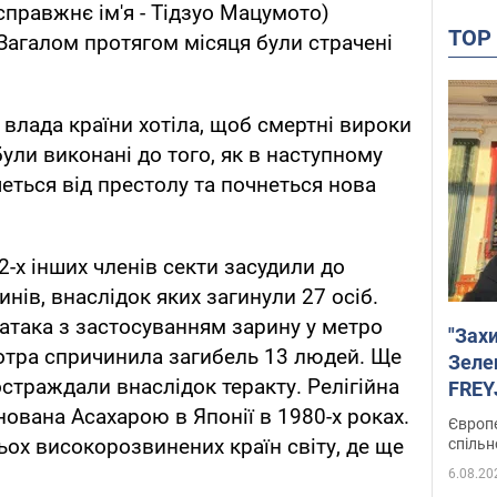
справжнє ім'я - Тідзуо Мацумото)
TO
 Загалом протягом місяця були страчені
 влада країни хотіла, щоб смертні вироки
були виконані до того, як в наступному
четься від престолу та почнеться нова
12-х інших членів секти засудили до
инів, внаслідок яких загинули 27 осіб.
 атака з застосуванням зарину у метро
"Зах
 котра спричинила загибель 13 людей. Ще
Зеле
страждали внаслідок теракту. Релігійна
FREYJ
підтр
снована Асахарою в Японії в 1980-х роках.
Європе
ьох високорозвинених країн світу, де ще
спільн
6.08.20