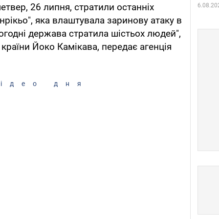
 четвер, 26 липня, стратили останніх
6.08.20
інрікьо", яка влаштувала заринову атаку в
ьогодні держава стратила шістьох людей",
ї країни Йоко Камікава, передає агенція
ідео дня