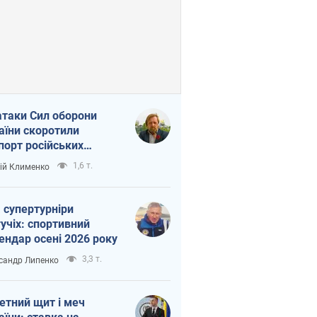
атаки Сил оборони
аїни скоротили
порт російських
топродуктів
1,6 т.
ій Клименко
 супертурніри
учіх: спортивний
ендар осені 2026 року
3,3 т.
сандр Липенко
етний щит і меч