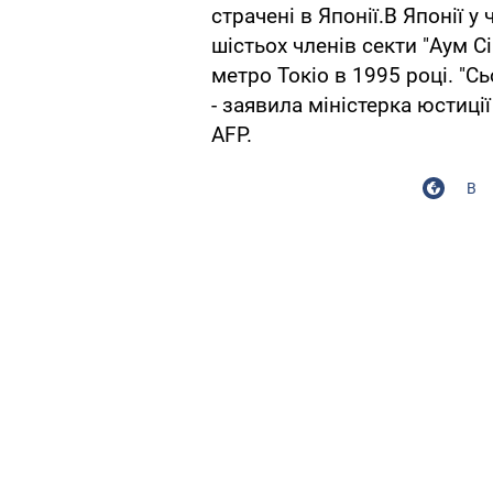
страчені в Японії.В Японії у
шістьох членів секти "Аум С
метро Токіо в 1995 році. "С
- заявила міністерка юстиці
AFP.
В