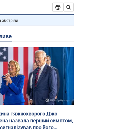
і обстріли
ливе
ина тяжкохворого Джо
ена назвала перший симптом,
 сигналізував про його