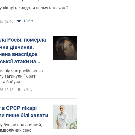
есивний" рак
 лікарі не надали цьому належної
13,6 т.
26 12:46
ила Росія: померла
чна дівчинка,
нена внаслідок
ської атаки на
ину. Фото
ня під час російського
лу загинули її брат,
 та бабуся
9,9 т.
26 12:13
 в СРСР лікарі
ли лише білі халати
у був як практичний,
символічний сенс