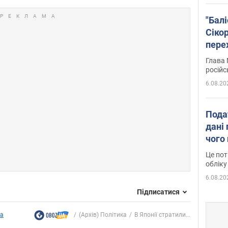
"Бал
Сіко
пере
Укра
Глава 
російс
6.08.20
Пода
дані 
чого
Це пот
обліку
6.08.20
Підписатися
ка
(Архів) Політика
В Японії стратили...