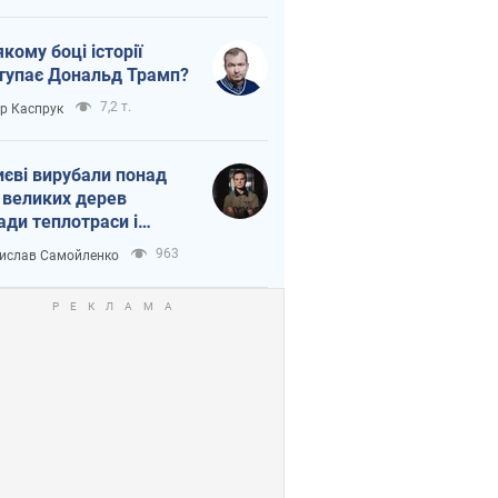
якому боці історії
тупає Дональд Трамп?
7,2 т.
ор Каспрук
иєві вирубали понад
 великих дерев
ади теплотраси і
переч Генплану
963
ислав Самойленко