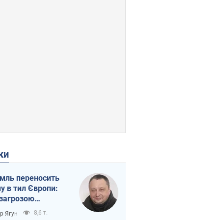
ки
мль переносить
ну в тил Європи:
 загрозою
тична логістика
8,6 т.
ор Ягун