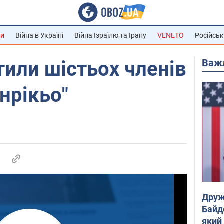
ни
Війна в Україні
Війна Ізраїлю та Ірану
VENETO
Російськ
Важ
тили шістьох членів
нрікьо"
Друж
Байд
який