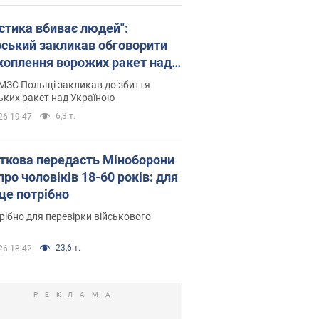
істика вбиває людей":
рський закликав обговорити
хоплення ворожих ракет над
їною
МЗС Польщі закликав до збиття
ьких ракет над Україною
6,3 т.
26 19:47
ткова передасть Міноборони
про чоловіків 18-60 років: для
 це потрібно
рібно для перевірки військового
23,6 т.
26 18:42