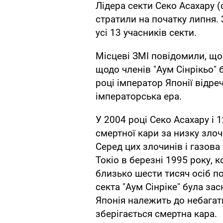
Лідера секти Секо Асахару (
стратили на початку липня.
усі 13 учасників секти.
Місцеві ЗМІ повідомили, що
щодо членів "Аум Сінрікьо" 
році імператор Японії відре
імператорська ера.
У 2004 році Секо Асахару і 
смертної кари за низку злоч
Серед цих злочинів і газова
Токіо в березні 1995 року,
близько шести тисяч осіб по
секта "Аум Сінріке" була за
Японія належить до небагат
зберігається смертна кара.