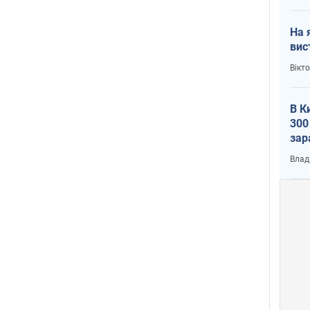
На 
вис
Вікт
В К
300
зар
всу
Влад