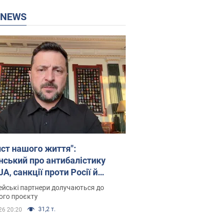
P NEWS
ист нашого життя":
нський про антибалістику
A, санкції проти Росії й
имку аграріїв. Відео
йські партнери долучаються до
ого проєкту
31,2 т.
26 20:20