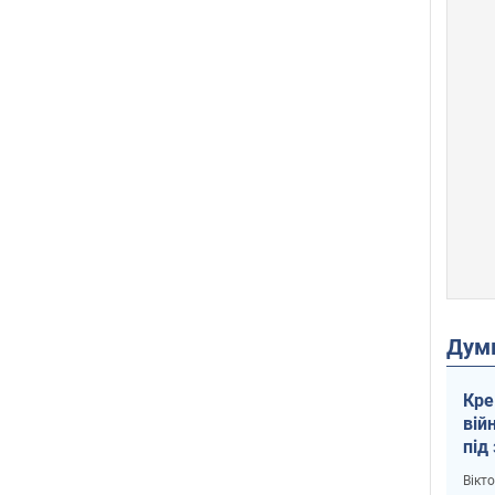
Дум
Кре
вій
під
кри
Вікт