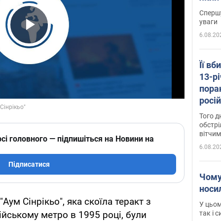
"агр
Спершу
уваги
6.08.20
Play Video
Її вб
13-рі
пора
росій
Сумщ
Того д
обстрі
вітчим
сі головного — підпишіться на Новини на
6.08.20
Підписатися
Чому
носи
"Аум Сінрікьо", яка скоїла теракт з
У цьом
так і 
ійському метро в 1995 році, були