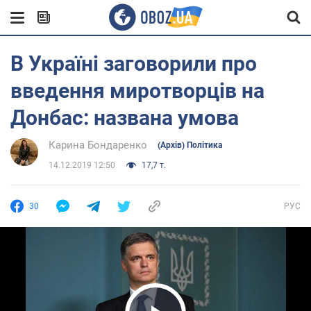
В Україні заговорили про
введення миротворців на
Донбас: названа умова
Карина Бондаренко
(Архів) Політика
14.12.2019 12:50
17,7 т.
30
РУС