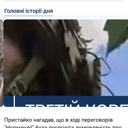
Головні історії дня
Пристайко нагадав, що в ході переговорів
"Нормандії" була досягнута домовленість про