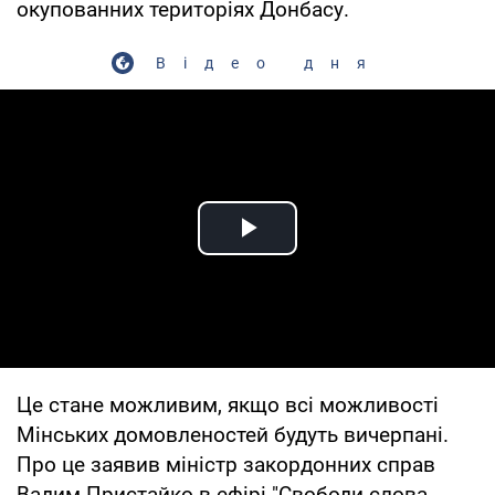
окупованних територіях Донбасу.
Відео дня
Play Video
Це стане можливим, якщо всі можливості
Мінських домовленостей будуть вичерпані.
Про це заявив міністр закордонних справ
Вадим Пристайко в ефірі "Свободи слова