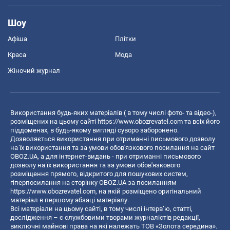
Шоу
Афіша
Плітки
Краса
Мода
Жіночий журнал
Використання будь-яких матеріалів ( в тому числі фото- та відео-),
розміщених на цьому сайті
https://www.obozrevatel.com
та всіх його
піддоменах, в будь-якому вигляді суворо заборонено.
Дозволяється використання при отриманні письмового дозволу
на їх використання та за умови обов'язкового посилання на сайт
OBOZ.UA, а для інтернет-видань - при отриманні письмового
дозволу на їх використання та за умови обов'язкового
розміщення прямого, відкритого для пошукових систем,
гіперпосилання на сторінку OBOZ.UA за посиланням
https://www.obozrevatel.com
, на якій розміщено оригінальний
матеріал в першому абзаці матеріалу.
Всі матеріали на цьому сайті, в тому числі інтерв’ю, статті,
дослідження – є службовими творами журналістів редакції,
виключні майнові права на які належать ТОВ «Золота середина».