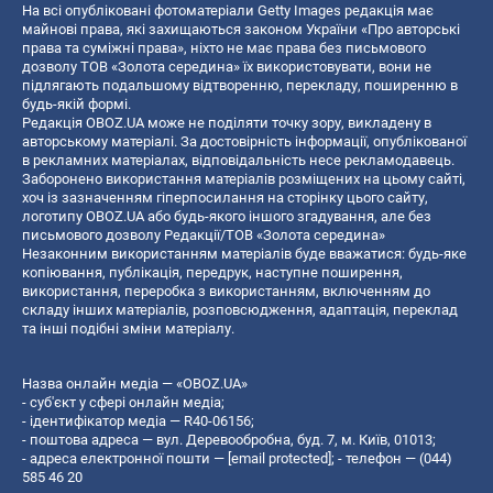
На всі опубліковані фотоматеріали Getty Images редакція має
майнові права, які захищаються законом України «Про авторські
права та суміжні права», ніхто не має права без письмового
дозволу ТОВ «Золота середина» їх використовувати, вони не
підлягають подальшому відтворенню, перекладу, поширенню в
будь-якій формі.
Редакція OBOZ.UA може не поділяти точку зору, викладену в
авторському матеріалі. За достовірність інформації, опублікованої
в рекламних матеріалах, відповідальність несе рекламодавець.
Заборонено використання матеріалів розміщених на цьому сайті,
хоч із зазначенням гіперпосилання на сторінку цього сайту,
логотипу OBOZ.UA або будь-якого іншого згадування, але без
письмового дозволу Редакції/ТОВ «Золота середина»
Незаконним використанням матеріалів буде вважатися: будь-яке
копiювання, публiкацiя, передрук, наступне поширення,
використання, переробка з використанням, включенням до
складу інших матеріалів, розповсюдження, адаптація, переклад
та інші подібні зміни матеріалу.
Назва онлайн медіа — «OBOZ.UA»
- суб'єкт у сфері онлайн медіа;
- ідентифікатор медіа — R40-06156;
- поштова адреса — вул. Деревообробна, буд. 7, м. Київ, 01013;
- адреса електронної пошти —
[email protected]
; - телефон — (044)
585 46 20