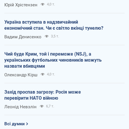
Юрій Хрістензен
4,0 т.
Україна вступила в надзвичайний
економічний стан. Чи є світло вкінці тунелю?
Вадим Денисенко
3,5 т.
Чий буде Крим, той і переможе (NSJ), а
українських футбольних чиновників можуть
назвати вбивцями
Олександр Кірш
4,0 т.
Захід проспав загрозу: Росія може
перевірити НАТО війною
Леонід Невзлін
6,7 т.
Всі думки