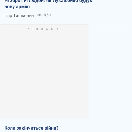
Ні зброї, ні людей: як Лукашенко будує
нову армію
Ігар Тишкевич
8,5 т.
Коли закінчиться війна?