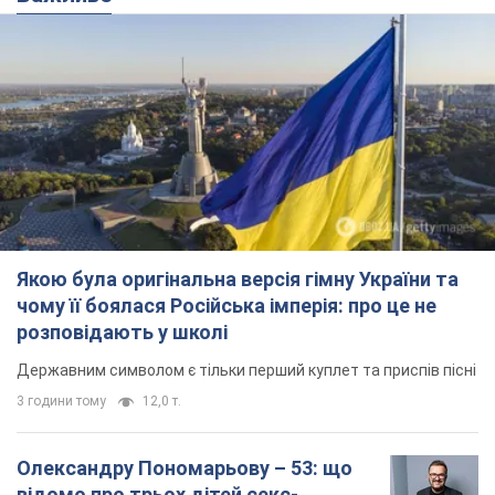
чому її боялася Російська імперія: про це не
розповідають у школі
Державним символом є тільки перший куплет та приспів пісні
3 години тому
12,0 т.
Олександру Пономарьову – 53: що
відомо про трьох дітей секс-
символа 90-х та який вигляд вони
мають
За розвитком кар'єри артист не забував про
особисте щастя
8 годин тому
8,1 т.
У ПриватБанку розповіли, чи дійсні
долари 1996 року: чи приймають
обмінники та банки такі купюри
Що робити, якщо банки та обмінні пункти не
приймають старі долари