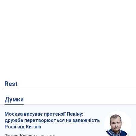
Rest
Думки
Москва висуває претензії Пекіну:
дружба перетворюється на залежність
Росії від Китаю
Віктор Каспрук
1,9 т.
Збіг інтересів двох цинічних гравців чи
таємний план Трампа і Путіна?
Віктор Швець
15,1 т.
У полоні власних міфів: як
Костянтинівка стала головною
ідеологічною пасткою для російських
окупантів
Дмитро Снєгирьов
252