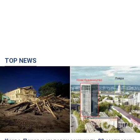
Києво-Печерську лавру закриють 80-метровим
"монстром"? Чому влада Києва відмовилась
зупиняти будівництво хмарочоса
"московського вірянина"
Яка реакція Кличка на петицію щодо скасування будівництва
21 хвилину тому
225
Армія Росії здійснила масовану атаку на Одесу:
горіла історична частина міста, є постраждалі.
Фото та відео
Для терору ворог застосував ракети та дрони