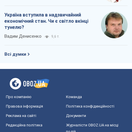
Про компанію
Команда
Правова інформація
Політика конфіденційності
Реклама на сайті
Документи
Редакційна політика
Журналісти OBOZ.UA на місці
подій
OBOZ.UA
Політика
Світ
Розслідування
Блоги
Суспільство
Регіони України
Київ
Харків