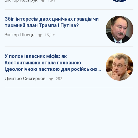
Рекрутинг: оновлений і, схоже,
корисний ворожий досвід, або
Діалектика вибагливого боягузтва
Олександр Кірш
612
Ні зброї, ні людей: як Лукашенко будує