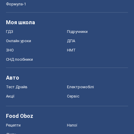
Авто
Тест Драйв
Електромобілі
Акції
Сервіс
Food Oboz
Рецепти
Напої
Дієти
Економіка
Ринки та компанії
Макроекономіка
MedOboz
Новини медицини
MAMACLUB
Шоу