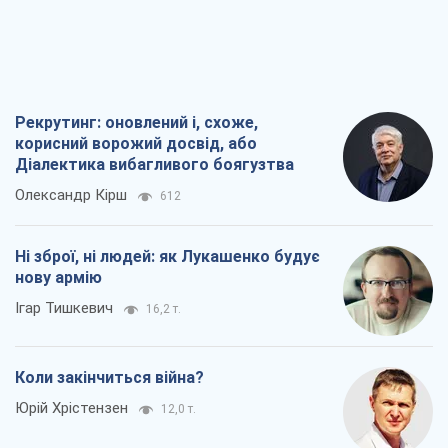
нову армію
Ігар Тишкевич
16,2 т.
Коли закінчиться війна?
Юрій Хрістензен
12,0 т.
Україна вступила в надзвичайний
економічний стан. Чи є світло вкінці
тунелю?
Вадим Денисенко
9,6 т.
Всі думки