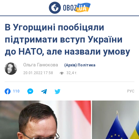
В Угорщині пообіцяли
підтримати вступ України
до НАТО, але назвали умову
Ольга Ганюкова
(Архів) Політика
20.01.2022 17:58
32,4 т.
110
РУС