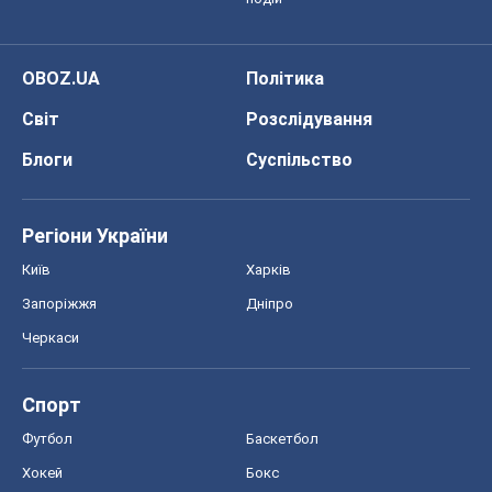
Запоріжжя
Дніпро
Черкаси
Спорт
Футбол
Баскетбол
Хокей
Бокс
Формула-1
Моя школа
ГДЗ
Підручники
Онлайн уроки
ДПА
ЗНО
НМТ
СНД посібники