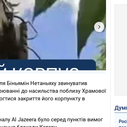
їля Біньямін Нетаньяху звинуватив
бурюванні до насильства поблизу Храмової
огтися закриття його корпункту в
Дум
алу Al Jazeera було серед пунктів вимог
Рос