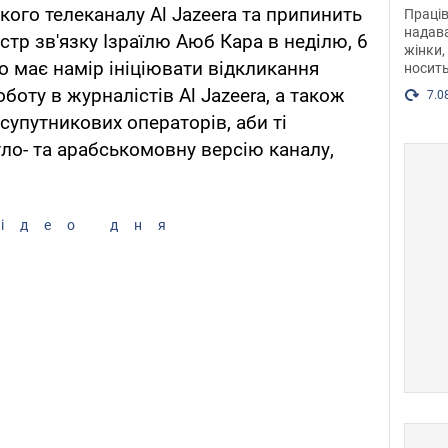
після
кого телеканалу Al Jazeera та припинить
Праців
розг
надава
істр зв'язку Ізраїлю Аюб Кара в неділю, 6
жінки,
Фото
о має намір ініціювати відкликання
носить
боту в журналістів Al Jazeera, а також
7.0
супутникових операторів, аби ті
о- та арабськомовну версію каналу,
ідео дня