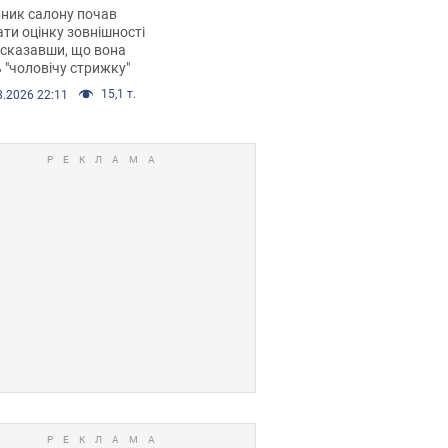
 хімієтерапії,
ник салону почав
орівся скандал.
ти оцінку зовнішності
 сказавши, що вона
 "чоловічу стрижку"
15,1 т.
8.2026 22:11