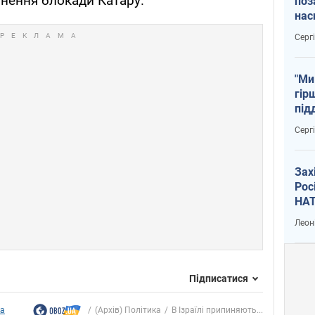
нення блокади Катару.
поз
нас
тем
Серг
"Ми
гір
під
рак
Серг
Зах
Рос
НАТ
Леон
Підписатися
ка
(Архів) Політика
В Ізраїлі припиняють...