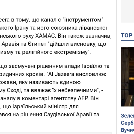
era в тому, що канал є "інструментом"
ького Ірану та його союзника ліванської
TO
инського руху ХАМАС. Він також зазначив,
а Аравія та Єгипет "дійшли висновку, що
ризму та релігійного екстремізму".
, що засмучені рішенням влади Ізраїлю та
идичних кроків. "Al Jazeera висловлює
ержави, яку називають єдиною
 Сході, та вважає їх небезпечними", -
налу в коментарі агентству AFP. Він
 що ізраїльський міністр для
вся на рішення Саудівської Аравії та
Зеле
Сербі
Вучи