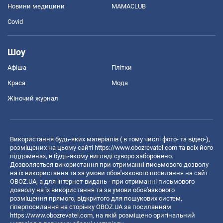
Новини медицини
MAMACLUB
Covid
Шоу
Афіша
Плітки
Краса
Мода
Жіночий журнал
Використання будь-яких матеріалів ( в тому числі фото- та відео-),
розміщених на цьому сайті
https://www.obozrevatel.com
та всіх його
піддоменах, в будь-якому вигляді суворо заборонено.
Дозволяється використання при отриманні письмового дозволу
на їх використання та за умови обов'язкового посилання на сайт
OBOZ.UA, а для інтернет-видань - при отриманні письмового
дозволу на їх використання та за умови обов'язкового
розміщення прямого, відкритого для пошукових систем,
гіперпосилання на сторінку OBOZ.UA за посиланням
https://www.obozrevatel.com
, на якій розміщено оригінальний