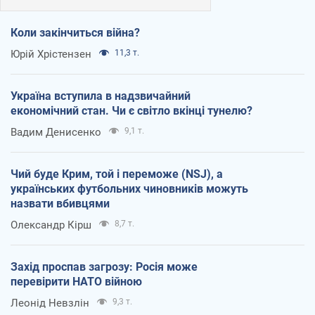
Коли закінчиться війна?
Юрій Хрістензен
11,3 т.
Україна вступила в надзвичайний
економічний стан. Чи є світло вкінці тунелю?
Вадим Денисенко
9,1 т.
Чий буде Крим, той і переможе (NSJ), а
українських футбольних чиновників можуть
назвати вбивцями
Олександр Кірш
8,7 т.
Захід проспав загрозу: Росія може
перевірити НАТО війною
Леонід Невзлін
9,3 т.