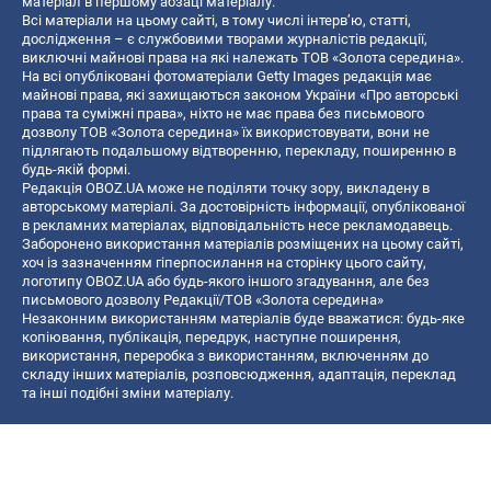
матеріал в першому абзаці матеріалу.
Всі матеріали на цьому сайті, в тому числі інтерв’ю, статті,
дослідження – є службовими творами журналістів редакції,
виключні майнові права на які належать ТОВ «Золота середина».
На всі опубліковані фотоматеріали Getty Images редакція має
майнові права, які захищаються законом України «Про авторські
права та суміжні права», ніхто не має права без письмового
дозволу ТОВ «Золота середина» їх використовувати, вони не
підлягають подальшому відтворенню, перекладу, поширенню в
будь-якій формі.
Редакція OBOZ.UA може не поділяти точку зору, викладену в
авторському матеріалі. За достовірність інформації, опублікованої
в рекламних матеріалах, відповідальність несе рекламодавець.
Заборонено використання матеріалів розміщених на цьому сайті,
хоч із зазначенням гіперпосилання на сторінку цього сайту,
логотипу OBOZ.UA або будь-якого іншого згадування, але без
письмового дозволу Редакції/ТОВ «Золота середина»
Незаконним використанням матеріалів буде вважатися: будь-яке
копiювання, публiкацiя, передрук, наступне поширення,
використання, переробка з використанням, включенням до
складу інших матеріалів, розповсюдження, адаптація, переклад
та інші подібні зміни матеріалу.
Назва онлайн медіа — «OBOZ.UA»
- суб'єкт у сфері онлайн медіа;
- ідентифікатор медіа — R40-06156;