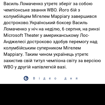
Василь Ломаченко утретє зберіг за собою
чемпіонське звання WBO. Його бій з
колумбійцем Мігелем Марріагу завершився
достроково.Український боксер Василь
Ломаченко у ніч на неділю, 6 серпня, на ринзі
Microsoft Theater у американському Лос-
Анджелесі достроково здобув перемогу над
колумбійським суперником Мігелем
Марріагу. Таким чином українець утретє
захистив свій титул чемпіона світу за версією
WBO у другій напівлегкій вазі.
Відео дня