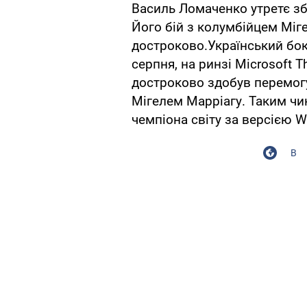
Василь Ломаченко утретє зб
Його бій з колумбійцем Мі
достроково.Український бок
серпня, на ринзі Microsoft 
достроково здобув перемог
Мігелем Марріагу. Таким чин
чемпіона світу за версією WB
В