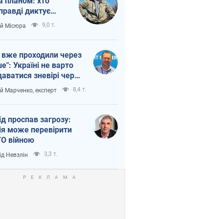
а планом: хто
правді диктує
п війни
9,0 т.
ій Місюра
 вже проходили через
ше": Україні не варто
даватися зневірі через
етний терор
8,4 т.
ій Марченко, експерт
ід проспав загрозу:
ія може перевірити
О війною
3,3 т.
ід Невзлін