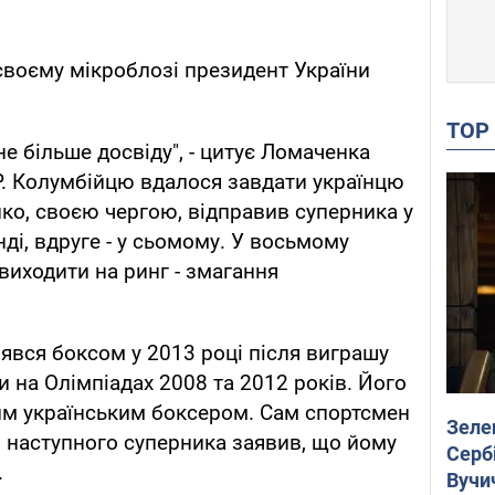
своєму мікроблозі президент України
TO
не більше досвіду", - цитує Ломаченка
P. Колумбійцю вдалося завдати українцю
нко, своєю чергою, відправив суперника у
ді, вдруге - у сьомому. У восьмому
виходити на ринг - змагання
вся боксом у 2013 році після виграшу
 на Олімпіадах 2008 та 2012 років. Його
м українським боксером. Сам спортсмен
Зеле
о наступного суперника заявив, що йому
Сербі
.
Вучи