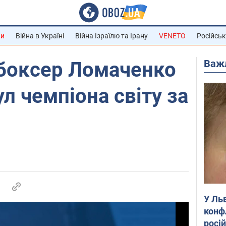
ни
Війна в Україні
Війна Ізраїлю та Ірану
VENETO
Російськ
Важ
 боксер Ломаченко
л чемпіона світу за
У Ль
конф
росі