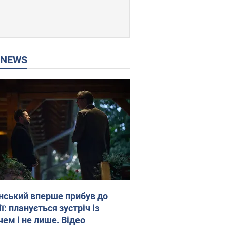
P NEWS
нський вперше прибув до
ї: планується зустріч із
чем і не лише. Відео