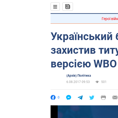
Герої вій
Український
захистив титу
версією WBO
(Архів) Політика
6.08.2017 09:53
501
0