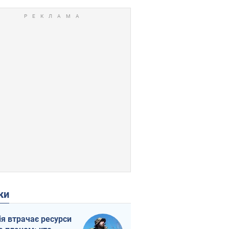
ки
ія втрачає ресурси