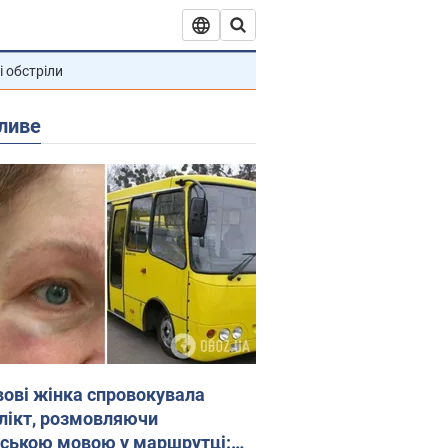
і обстріли
ливе
вові жінка спровокувала
лікт, розмовляючи
йською мовою у маршрутці: