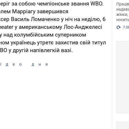
після
еріг за собою чемпіонське звання WBO.
Праців
розг
надава
гелем Марріагу завершився
жінки,
Фото
сер Василь Ломаченко у ніч на неділю, 6
носить
Theater у американському Лос-Анджелесі
7.0
у над колумбійським суперником
ом українець утретє захистив свій титул
O у другій напівлегкій вазі.
ідео дня