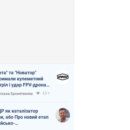
рта" та "Новатор"
римали кулеметний
тріл і удар FPV-дрона,
тувавши життя
3,2 т.
їнська Бронетехніка
церу ЗСУ
Р як каталізатор
ни, або Про новий етап
ійсько-
нічнокорейського