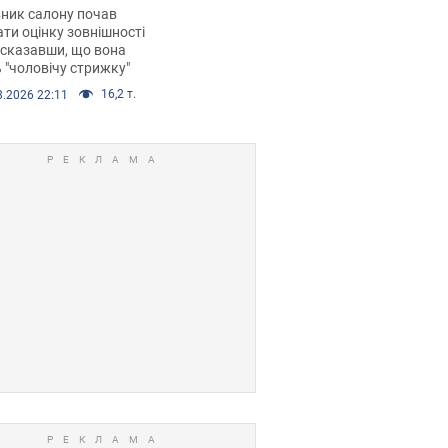
 хімієтерапії,
ник салону почав
орівся скандал.
ти оцінку зовнішності
 сказавши, що вона
 "чоловічу стрижку"
16,2 т.
8.2026 22:11