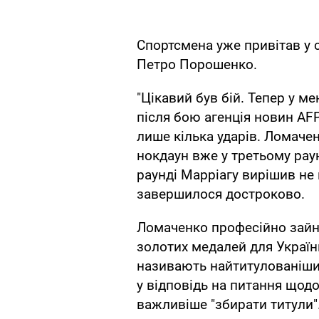
Спортсмена уже привітав у 
Петро Порошенко.
"Цікавий був бій. Тепер у ме
після бою агенція новин AF
лише кілька ударів. Ломаче
нокдаун вже у третьому раун
раунді Марріагу вирішив не 
завершилося достроково.
Ломаченко професійно зайня
золотих медалей для України
називають найтитулованіши
у відповідь на питання щод
важливіше "збирати титули"