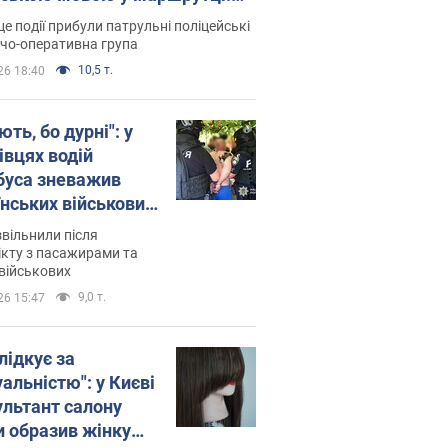
ція склала адмінпротокол.
це події прибули патрульні поліцейські
о
дчо-оперативна група
10,5 т.
26 18:40
ть, бо дурні": у
івцях водій
буса зневажив
їнських військових
латився. Відео
звільнили після
кту з пасажирами та
військових
9,0 т.
26 15:47
лідкує за
альністю": у Києві
ультант салону
и образив жінку