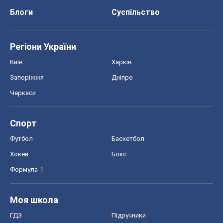
Спорт
Футбол
Баскетбол
Хокей
Бокс
Формула-1
Моя школа
ГДЗ
Підручники
Онлайн уроки
ДПА
ЗНО
НМТ
СНД посібники
Авто
Тест Драйв
Електромобілі