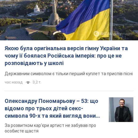
розповідають у школі
Державним символом є тільки перший куплет та приспів пісні
час назад
3,2 т.
Олександру Пономарьову – 53: що
відомо про трьох дітей секс-
символа 90-х та який вигляд вони
мають
За розвитком кар'єри артист не забував про
особисте щастя
7 часов назад
6,9 т.
У ПриватБанку розповіли, чи дійсні
долари 1996 року: чи приймають
обмінники та банки такі купюри
Що робити, якщо банки та обмінні пункти не
приймають старі долари
8 часов назад
60,0 т.