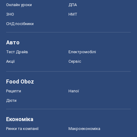
Акції
Сервіс
Food Oboz
Рецепти
Напої
Дієти
Економіка
Ринки та компанії
Макроекономіка
MedOboz
Новини медицини
MAMACLUB
Шоу
Афіша
Плітки
Краса
Мода