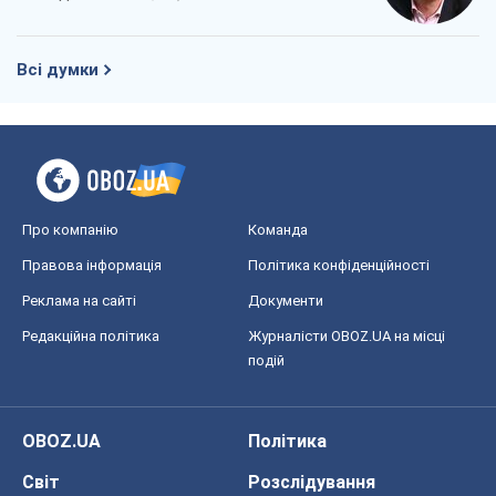
Про компанію
Команда
Правова інформація
Політика конфіденційності
Реклама на сайті
Документи
Редакційна політика
Журналісти OBOZ.UA на місці
подій
OBOZ.UA
Політика
Світ
Розслідування
Блоги
Суспільство
Регіони України
Київ
Харків
Запоріжжя
Дніпро
Черкаси