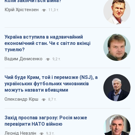
Чий буде Крим, той і переможе (NSJ), а
українських футбольних чиновників
можуть назвати вбивцями
Олександр Кірш
8,7 т.
Захід проспав загрозу: Росія може
перевірити НАТО війною
Леонід Невзлін
9,3 т.
Всі думки