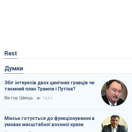
Думки
Збіг інтересів двох цинічних гравців чи
таємний план Трампа і Путіна?
Віктор Швець
14,3 т.
Мінськ готується до функціонування в
умовах масштабної воєнної кризи
Олександр Левченко
18,7 т.
Ні зброї, ні людей: як Лукашенко будує
нову армію
Ігар Тишкевич
15,8 т.