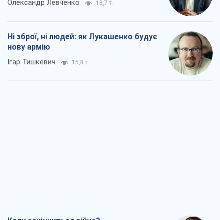
Коли закінчиться війна?
Юрій Хрістензен
11,3 т.
Україна вступила в надзвичайний
економічний стан. Чи є світло вкінці
тунелю?
Вадим Денисенко
9,2 т.