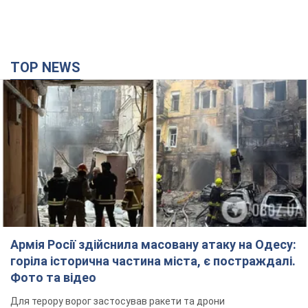
Армія Росії здійснила масовану атаку на Одесу:
горіла історична частина міста, є постраждалі.
Фото та відео
Для терору ворог застосував ракети та дрони
час назад
27,7 т.
Нардепи взяли гроші з бюджету на оренду
елітних квартир у Києві: хто з парламентарів
просив кошти та де поселився
Як працює особлива соціальна гарантія та хто нею
користується