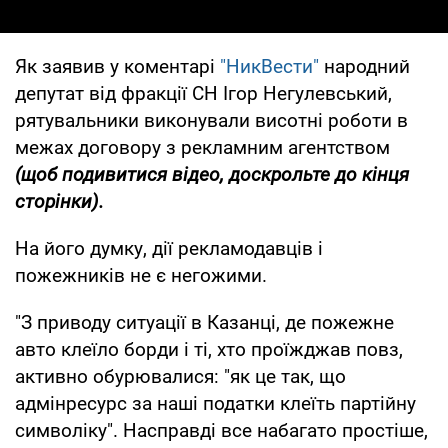
Як заявив у коментарі
"НикВести"
народний
депутат від фракції СН Ігор Негулевський,
рятувальники виконували висотні роботи в
межах договору з рекламним агентством
(щоб подивитися відео, доскрольте до кінця
сторінки).
На його думку, дії рекламодавців і
пожежників не є негожими.
"З приводу ситуації в Казанці, де пожежне
авто клеїло борди і ті, хто проїжджав повз,
активно обурювалися: "як це так, що
адмінресурс за наші податки клеїть партійну
символіку". Насправді все набагато простіше,