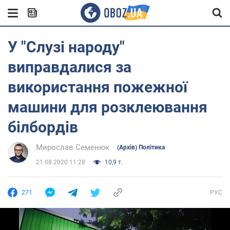
У "Слузі народу"
виправдалися за
використання пожежної
машини для розклеювання
білбордів
Мирослав Семенюк
(Архів) Політика
21.08.2020 11:28
10,9 т.
271
РУС