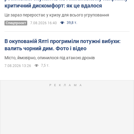
критичний дискомфорт: як це вдалося
Це зараз переростає у кризу для всього угруповання
39,8 т.
Cпецпроєкт
7.08.2026 16:40
В окупованій Ялті прогриміли потужні вибухи:
валить чорний дим. Фото і відео
Місто, ймовірно, опинилося під атакою дронів
7,5 т.
7.08.2026 13:26