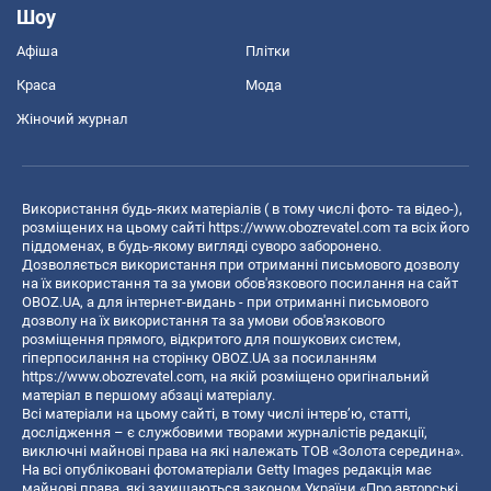
Шоу
Афіша
Плітки
Краса
Мода
Жіночий журнал
Використання будь-яких матеріалів ( в тому числі фото- та відео-),
розміщених на цьому сайті
https://www.obozrevatel.com
та всіх його
піддоменах, в будь-якому вигляді суворо заборонено.
Дозволяється використання при отриманні письмового дозволу
на їх використання та за умови обов'язкового посилання на сайт
OBOZ.UA, а для інтернет-видань - при отриманні письмового
дозволу на їх використання та за умови обов'язкового
розміщення прямого, відкритого для пошукових систем,
гіперпосилання на сторінку OBOZ.UA за посиланням
https://www.obozrevatel.com
, на якій розміщено оригінальний
матеріал в першому абзаці матеріалу.
Всі матеріали на цьому сайті, в тому числі інтерв’ю, статті,
дослідження – є службовими творами журналістів редакції,
виключні майнові права на які належать ТОВ «Золота середина».
На всі опубліковані фотоматеріали Getty Images редакція має
майнові права, які захищаються законом України «Про авторські