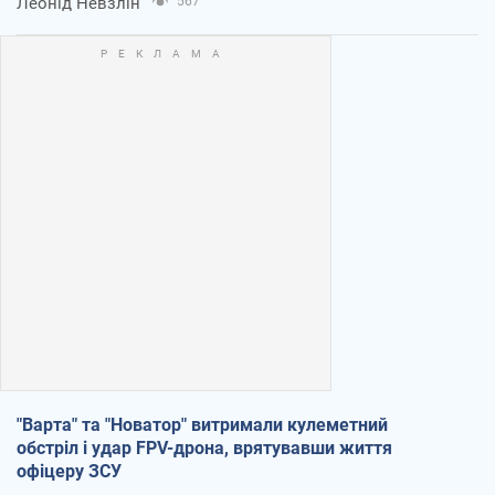
Леонід Невзлін
567
"Варта" та "Новатор" витримали кулеметний
обстріл і удар FPV-дрона, врятувавши життя
офіцеру ЗСУ