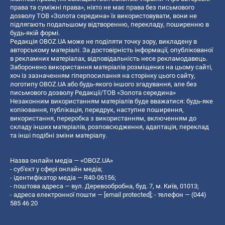
права та суміжні права», ніхто не має права без письмового
дозволу ТОВ «Золота середина» їх використовувати, вони не
підлягають подальшому відтворенню, перекладу, поширенню в
будь-якій формі.
Редакція OBOZ.UA може не поділяти точку зору, викладену в
авторському матеріалі. За достовірність інформації, опублікованої
в рекламних матеріалах, відповідальність несе рекламодавець.
Заборонено використання матеріалів розміщених на цьому сайті,
хоч із зазначенням гіперпосилання на сторінку цього сайту,
логотипу OBOZ.UA або будь-якого іншого згадування, але без
письмового дозволу Редакції/ТОВ «Золота середина»
Незаконним використанням матеріалів буде вважатися: будь-яке
копiювання, публiкацiя, передрук, наступне поширення,
використання, переробка з використанням, включенням до
складу інших матеріалів, розповсюдження, адаптація, переклад
та інші подібні зміни матеріалу.
Назва онлайн медіа — «OBOZ.UA»
- суб'єкт у сфері онлайн медіа;
- ідентифікатор медіа — R40-06156;
- поштова адреса — вул. Деревообробна, буд. 7, м. Київ, 01013;
- адреса електронної пошти —
[email protected]
; - телефон — (044)
585 46 20