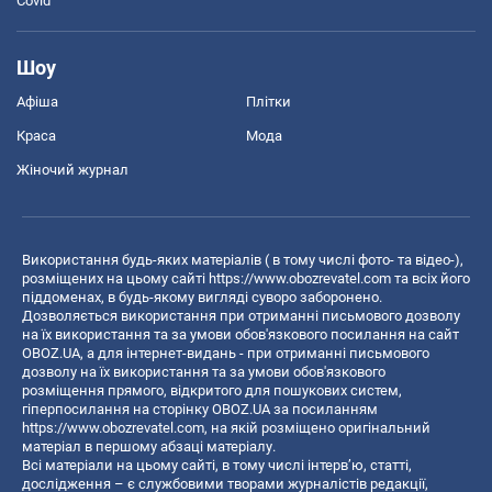
Covid
Шоу
Афіша
Плітки
Краса
Мода
Жіночий журнал
Використання будь-яких матеріалів ( в тому числі фото- та відео-),
розміщених на цьому сайті
https://www.obozrevatel.com
та всіх його
піддоменах, в будь-якому вигляді суворо заборонено.
Дозволяється використання при отриманні письмового дозволу
на їх використання та за умови обов'язкового посилання на сайт
OBOZ.UA, а для інтернет-видань - при отриманні письмового
дозволу на їх використання та за умови обов'язкового
розміщення прямого, відкритого для пошукових систем,
гіперпосилання на сторінку OBOZ.UA за посиланням
https://www.obozrevatel.com
, на якій розміщено оригінальний
матеріал в першому абзаці матеріалу.
Всі матеріали на цьому сайті, в тому числі інтерв’ю, статті,
дослідження – є службовими творами журналістів редакції,