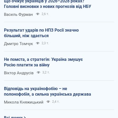
Що очікує українців у 2026–2028 роках?
Головні висновки з нових прогнозів від НБУ
Василь Фурман
2,6 т.
Результат ударів по НПЗ Росії значно
більший, ніж здається
Дмитро Томчук
2,3 т.
Не помста, а стратегія: Україна змушує
Росію платити за війну
Віктор Андрусів
3,2 т.
Відповідь на українофобію – не
полонофобія, а сильна українська держава
Микола Княжицький
2,4 т.
Всі думки