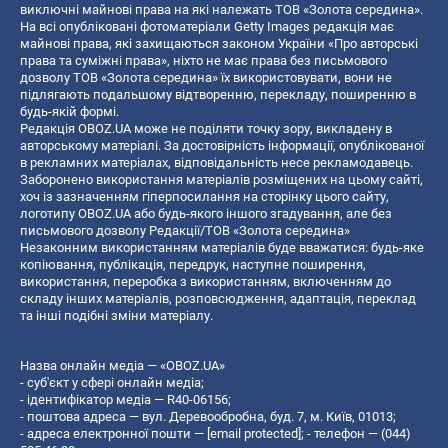
виключні майнові права на які належать ТОВ «Золота середина».
На всі опубліковані фотоматеріали Getty Images редакція має
майнові права, які захищаються законом України «Про авторські
права та суміжні права», ніхто не має права без письмового
дозволу ТОВ «Золота середина» їх використовувати, вони не
підлягають подальшому відтворенню, перекладу, поширенню в
будь-якій формі.
Редакція OBOZ.UA може не поділяти точку зору, викладену в
авторському матеріалі. За достовірність інформації, опублікованої
в рекламних матеріалах, відповідальність несе рекламодавець.
Заборонено використання матеріалів розміщених на цьому сайті,
хоч із зазначенням гіперпосилання на сторінку цього сайту,
логотипу OBOZ.UA або будь-якого іншого згадування, але без
письмового дозволу Редакції/ТОВ «Золота середина»
Незаконним використанням матеріалів буде вважатися: будь-яке
копiювання, публiкацiя, передрук, наступне поширення,
використання, переробка з використанням, включенням до
складу інших матеріалів, розповсюдження, адаптація, переклад
та інші подібні зміни матеріалу.
Назва онлайн медіа — «OBOZ.UA»
- суб'єкт у сфері онлайн медіа;
- ідентифікатор медіа — R40-06156;
- поштова адреса — вул. Деревообробна, буд. 7, м. Київ, 01013;
- адреса електронної пошти —
[email protected]
; - телефон — (044)