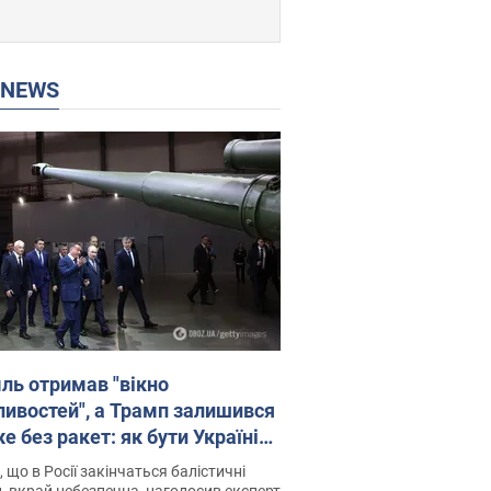
P NEWS
ль отримав "вікно
ивостей", а Трамп залишився
 без ракет: як бути Україні?
рв’ю з Мельником
 що в Росії закінчаться балістичні
, вкрай небезпечна, наголосив експерт