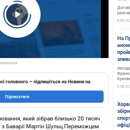
Догові
разі н
8.08.20
Play Video
На П
аном
прой
злив
пере
Негода
річки
Франк
Буков
сі головного — підпишіться на Новини на
8.08.20
Підписатися
Хорв
збірн
спор
ювання, який зібрав близько 20 тисяч
офіц
ик з Баварії Мартін Шульц.Переможцем