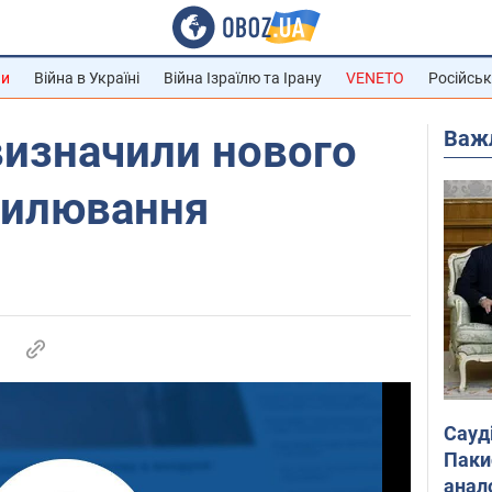
ни
Війна в Україні
Війна Ізраїлю та Ірану
VENETO
Російськ
Важ
визначили нового
рилювання
Сауд
Паки
анал