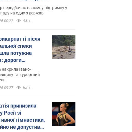
р передбачає взаємну підтримку у
ападу на одну з держав
4,3 т.
26 00:22
рикарпатті після
альної спеки
шла потужна
а: дороги
творились на
 накрила Івано-
. Відео
івщину та курортний
ель
6,7 т.
26 09:27
атія принизила
у Росії зі
тивної гімнастики,
ійно не допустивши