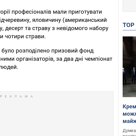
горії професіоналів мали приготувати
 підчеревину, яловичину (американський
TO
ву, десерт та страву з невідомого набору
и чотири страви.
 було розподілено призовий фонд
ними організаторів, за два дні чемпіонат
 людей.
Крем
можл
майже
Інте
Думка,
ракети