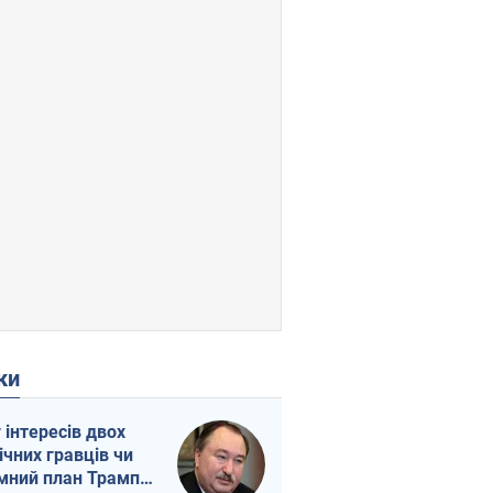
ки
г інтересів двох
ічних гравців чи
мний план Трампа