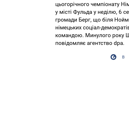
цьогорічного чемпіонату Ні
у місті Фульда у неділю, 6 с
громади Берг, що біля Нойма
німецьких соціал-демократі
командою. Минулого року Шу
повідомляє агентство dpa.
В