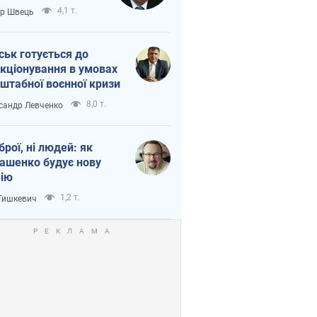
тіна?
4,1 т.
ор Швець
ськ готується до
кціонування в умовах
штабної воєнної кризи
8,0 т.
сандр Левченко
зброї, ні людей: як
ашенко будує нову
ію
1,2 т.
 Тишкевич