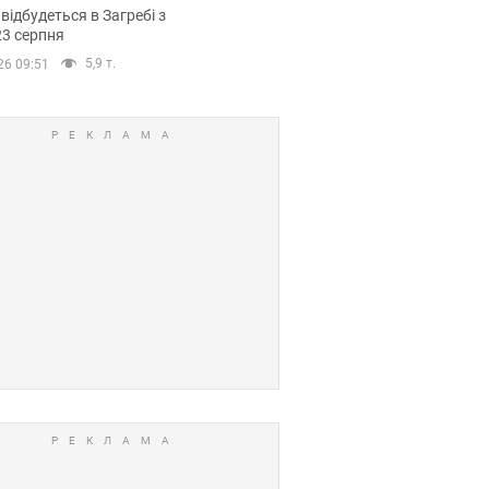
емпіонату Європи
 відбудеться в Загребі з
вних спортсменів
23 серпня
5,9 т.
26 09:51