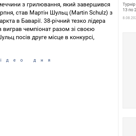
до ч
меччини з грилювання, який завершився
Турнір
осно
13 по 
ерпня, став Мартін Шульц (Martin Schulz) з
8.08.20
ркта в Баварії. 38-річний тезко лідера
в виграв чемпіонат разом зі своєю
льц посів друге місце в конкурсі,
ідео дня