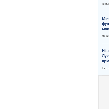
і Пу
Вікт
Мін
фун
мас
Олек
Ні 
Лук
арм
Ігар