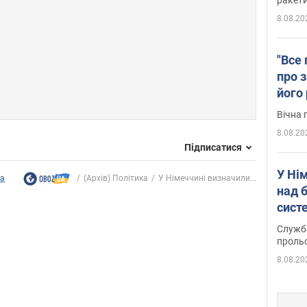
8.08.20
"Все 
про з
його
Київ
Вічна 
8.08.20
Підписатися
У Ні
ка
(Архів) Політика
У Німеччині визначили...
над 
систе
Служба
проль
8.08.20