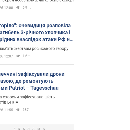
6,9 т.
26 12:00
горіло": очевидиця розповіла
агибель 3-річного хлопчика і
 рідних внаслідок атаки РФ на
щину. Відео та фото
пам'ять жертвам російського терору
1,6 т.
26 12:07
меччині зафіксували дрони
базою, де ремонтують
ми Patriot – Tagesschau
 охорони зафіксувала шість
отів БПЛА
687
26 11:55