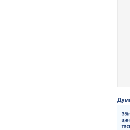
Дум
Збі
цин
тає