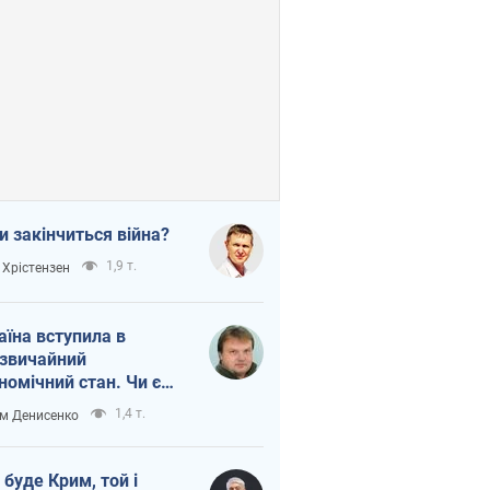
и закінчиться війна?
1,9 т.
 Хрістензен
аїна вступила в
звичайний
номічний стан. Чи є
тло вкінці тунелю?
1,4 т.
м Денисенко
 буде Крим, той і