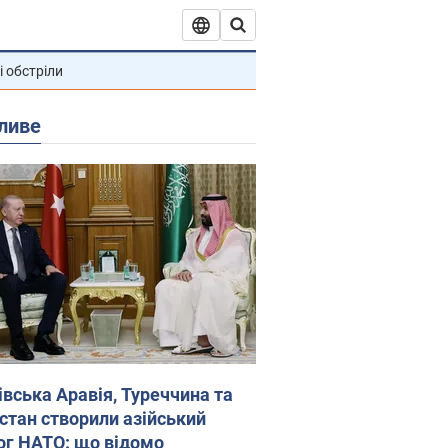
і обстріли
ливе
івська Аравія, Туреччина та
стан створили азійський
ог НАТО: що відомо