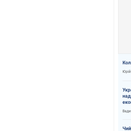
Кол
Юрій
Укр
над
еко
сві
Вади
Чий