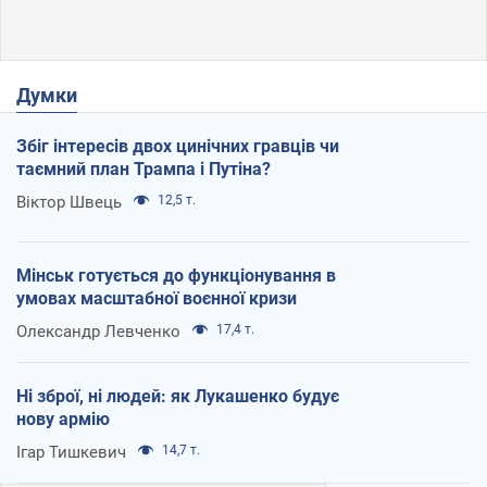
Думки
Збіг інтересів двох цинічних гравців чи
таємний план Трампа і Путіна?
Віктор Швець
12,5 т.
Мінськ готується до функціонування в
умовах масштабної воєнної кризи
Олександр Левченко
17,4 т.
Ні зброї, ні людей: як Лукашенко будує
нову армію
Ігар Тишкевич
14,7 т.