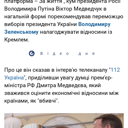
платформа – За життя", кум президента Росії
Володимира Путіна Віктор Медведчук в
нагальній формі порекомендував переможцю
виборів президента України
Володимиру
Зеленському
налагоджувати відносини із
Кремлем.
Відео дня
Про це він сказав в інтерв'ю телеканалу "
112
Україна
", приділивши увагу думці прем'єр-
міністра РФ Дмитра Медведєва, який
зважився оцінити економічні відносини між
країнами, як "вбивчі".