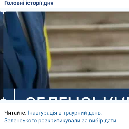
Головні історії дня
Читайте:
Інавгурація в траурний день:
Зеленського розкритикували за вибір дати