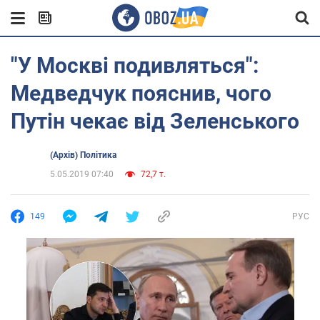
"У Москві подивляться":
Медведчук пояснив, чого
Путін чекає від Зеленського
(Архів) Політика
5.05.2019 07:40
72,7 т.
149
РУС