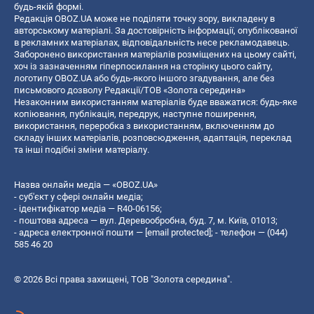
будь-якій формі.
Редакція OBOZ.UA може не поділяти точку зору, викладену в
авторському матеріалі. За достовірність інформації, опублікованої
в рекламних матеріалах, відповідальність несе рекламодавець.
Заборонено використання матеріалів розміщених на цьому сайті,
хоч із зазначенням гіперпосилання на сторінку цього сайту,
логотипу OBOZ.UA або будь-якого іншого згадування, але без
письмового дозволу Редакції/ТОВ «Золота середина»
Незаконним використанням матеріалів буде вважатися: будь-яке
копiювання, публiкацiя, передрук, наступне поширення,
використання, переробка з використанням, включенням до
складу інших матеріалів, розповсюдження, адаптація, переклад
та інші подібні зміни матеріалу.
Назва онлайн медіа — «OBOZ.UA»
- суб'єкт у сфері онлайн медіа;
- ідентифікатор медіа — R40-06156;
- поштова адреса — вул. Деревообробна, буд. 7, м. Київ, 01013;
- адреса електронної пошти —
[email protected]
; - телефон — (044)
585 46 20
© 2026 Всі права захищені, ТОВ "Золота середина".