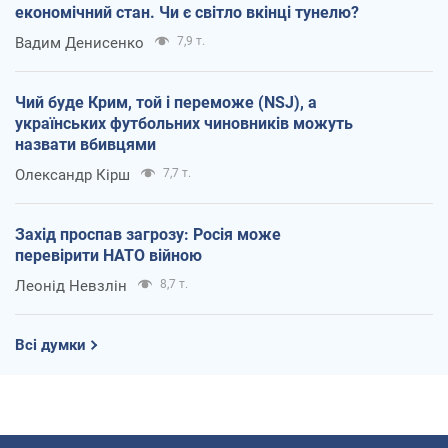
економічний стан. Чи є світло вкінці тунелю?
Вадим Денисенко
7,9 т.
Чий буде Крим, той і переможе (NSJ), а
українських футбольних чиновників можуть
назвати вбивцями
Олександр Кірш
7,7 т.
Захід проспав загрозу: Росія може
перевірити НАТО війною
Леонід Невзлін
8,7 т.
Всі думки