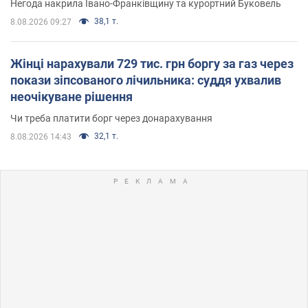
Негода накрила Івано-Франківщину та курортний Буковель
38,1 т.
8.08.2026 09:27
Жінці нарахували 729 тис. грн боргу за газ через
покази зіпсованого лічильника: суддя ухвалив
неочікуване рішення
Чи треба платити борг через донарахування
32,1 т.
8.08.2026 14:43