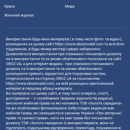
Краса
Мода
Жіночий журнал
Використання будь-яких матеріалів ( в тому числі фото- та відео-),
розміщених на цьому сайті
https://www.obozrevatel.com
та всіх його
піддоменах, в будь-якому вигляді суворо заборонено.
Дозволяється використання при отриманні письмового дозволу
на їх використання та за умови обов'язкового посилання на сайт
OBOZ.UA, а для інтернет-видань - при отриманні письмового
дозволу на їх використання та за умови обов'язкового
розміщення прямого, відкритого для пошукових систем,
гіперпосилання на сторінку OBOZ.UA за посиланням
https://www.obozrevatel.com
, на якій розміщено оригінальний
матеріал в першому абзаці матеріалу.
Всі матеріали на цьому сайті, в тому числі інтерв’ю, статті,
дослідження – є службовими творами журналістів редакції,
виключні майнові права на які належать ТОВ «Золота середина».
На всі опубліковані фотоматеріали Getty Images редакція має
майнові права, які захищаються законом України «Про авторські
права та суміжні права», ніхто не має права без письмового
дозволу ТОВ «Золота середина» їх використовувати, вони не
підлягають подальшому відтворенню, перекладу, поширенню в