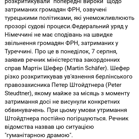
розкритикували "попередні вироки" щодо
затриманих громадян ФРН, озвучені
турецькими політиками, які унеможливлюють
прозорі судові процеси.Федеральний уряд у
Німеччині не має сподівань на швидке
звільнення громадян ФРН, затриманих у
Туреччині. Про це в понеділок, 7 серпня,
заявив речник міністерства закордонних
справ Мартін Шефер (Martin Schäfer). Шефер
різко розкритикував ув'язнення берлінського
правозахисника Петер Штойдтнера (Peter
Steudtner), якому майже за місяць з моменту
затримання досі не висунули конкретних
обвинувачень. При цьому умови утримання
Штойдтнера постійно погіршуються. Речник
відомства назвав цю ситуацією
"гуманітарною драмою".