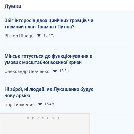
Думки
Збіг інтересів двох цинічних гравців чи
таємний план Трампа і Путіна?
Віктор Швець
13,7 т.
Мінськ готується до функціонування в
умовах масштабної воєнної кризи
Олександр Левченко
18,2 т.
Ні зброї, ні людей: як Лукашенко будує
нову армію
Ігар Тишкевич
15,4 т.