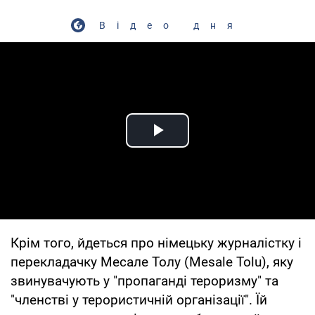
Відео дня
Play Video
Крім того, йдеться про німецьку журналістку і
перекладачку Месале Толу (Mesale Tolu), яку
звинувачують у "пропаганді тероризму" та
"членстві у терористичній організації". Їй