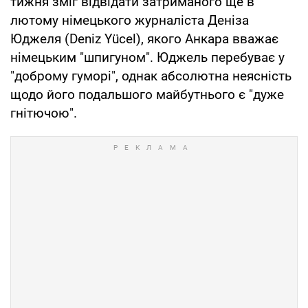
тижня зміг відвідати затриманого ще в
лютому німецького журналіста Деніза
Юджеля (Deniz Yücel), якого Анкара вважає
німецьким "шпигуном". Юджель перебуває у
"доброму гуморі", однак абсолютна неясність
щодо його подальшого майбутнього є "дуже
гнітючою".