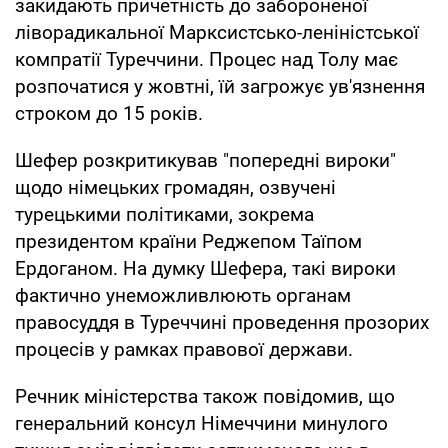
закидають причетність до забороненої
ліворадикальної Марксистсько-леніністської
компратії Туреччини. Процес над Толу має
розпочатися у жовтні, їй загрожує ув'язнення
строком до 15 років.
Шефер розкритикував "попередні вироки"
щодо німецьких громадян, озвучені
турецькими політиками, зокрема
президентом країни Реджепом Таїпом
Ердоганом. На думку Шефера, такі вироки
фактично унеможливлюють органам
правосуддя в Туреччині проведення прозорих
процесів у рамках правової держави.
Речник міністерства також повідомив, що
генеральний консул Німеччини минулого