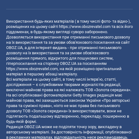
Використання будь-яких матеріалів ( в тому числі фото- та відео-),
розміщених на цьому сайті
https://www.obozrevatel.com
та всіх його
піддоменах, в будь-якому вигляді суворо заборонено.
Дозволяється використання при отриманні письмового дозволу
на їх використання та за умови обов'язкового посилання на сайт
OBOZ.UA, а для інтернет-видань - при отриманні письмового
дозволу на їх використання та за умови обов'язкового
розміщення прямого, відкритого для пошукових систем,
гіперпосилання на сторінку OBOZ.UA за посиланням
https://www.obozrevatel.com
, на якій розміщено оригінальний
матеріал в першому абзаці матеріалу.
Всі матеріали на цьому сайті, в тому числі інтерв’ю, статті,
дослідження – є службовими творами журналістів редакції,
виключні майнові права на які належать ТОВ «Золота середина».
На всі опубліковані фотоматеріали Getty Images редакція має
майнові права, які захищаються законом України «Про авторські
права та суміжні права», ніхто не має права без письмового
дозволу ТОВ «Золота середина» їх використовувати, вони не
підлягають подальшому відтворенню, перекладу, поширенню в
будь-якій формі.
Редакція OBOZ.UA може не поділяти точку зору, викладену в
авторському матеріалі. За достовірність інформації, опублікованої
в рекламних матеріалах, відповідальність несе рекламодавець.