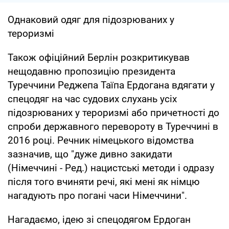
Однаковий одяг для підозрюваних у
тероризмі
Також офіційний Берлін розкритикував
нещодавню пропозицію президента
Туреччини Реджепа Таїпа Ердогана вдягати у
спецодяг на час судових слухань усіх
підозрюваних у тероризмі або причетності до
спроби державного перевороту в Туреччині в
2016 році. Речник німецького відомства
зазначив, що "дуже дивно закидати
(Німеччині - Ред.) нацистські методи і одразу
після того вчиняти речі, які мені як німцю
нагадують про погані часи Німеччини".
Нагадаємо, ідею зі спецодягом Ердоган