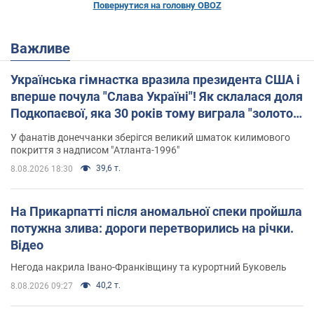
Повернутися на головну OBOZ
Важливе
Українська гімнастка вразила президента США і
вперше почула "Слава Україні"! Як склалася доля
Подкопаєвої, яка 30 років тому виграла "золото"
Олімпіади
У фанатів донеччанки зберігся великий шматок килимового
покриття з надписом "Атланта-1996"
39,6 т.
8.08.2026 18:30
На Прикарпатті після аномальної спеки пройшла
потужна злива: дороги перетворились на річки.
Відео
Негода накрила Івано-Франківщину та курортний Буковель
40,2 т.
8.08.2026 09:27