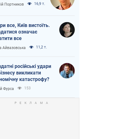
16,9 т.
лій Портников
ри все, Київ вистоїть.
здатися означає
атити все
11,2 т.
а Айвазовська
здатні російські удари
бізнесу викликати
номічну катастрофу?
153
ій Фурса