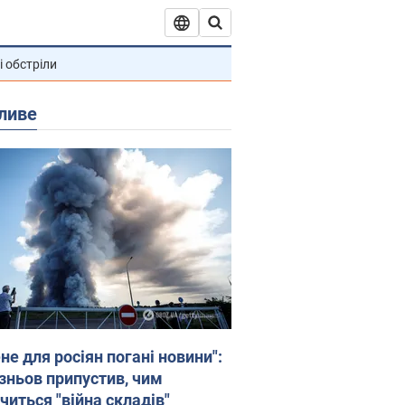
і обстріли
ливе
не для росіян погані новини":
зньов припустив, чим
читься "війна складів"