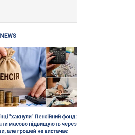
P NEWS
нці "хакнули" Пенсійний фонд:
ати масово підвищують через
ви, але грошей не вистачає