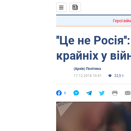
Герої вій
''Це не Росія
крайніх у вій
(Архів) Політика
17.12.2018 10:41
22,5 т.
6