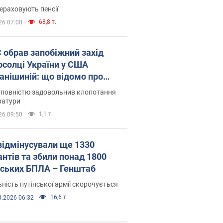
ераховують пенсії
68,8 т.
26 07:00
запобіжний захід
осолці України у США
анішиній: що відомо про
ву
 повністю задовольнив клопотання
ратури
1,1 т.
26 09:50
відмінусували ще 1330
антів та збили понад 1800
йських БПЛА – Генштаб
ність путінської армії скорочується
16,6 т.
8.2026 06:32