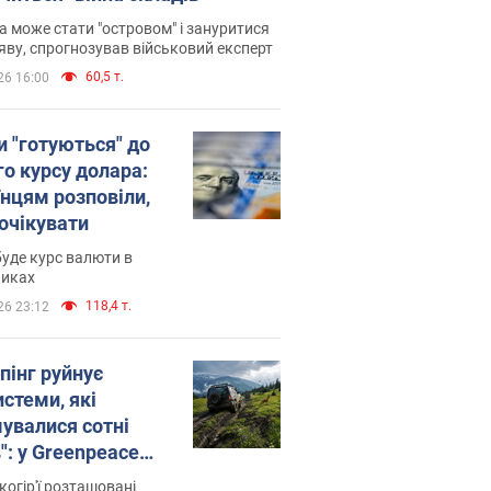
 може стати "островом" і зануритися
яву, спрогнозував військовий експерт
60,5 т.
26 16:00
и "готуються" до
го курсу долара:
їнцям розповіли,
 очікувати
уде курс валюти в
никах
118,4 т.
26 23:12
пінг руйнує
стеми, які
увалися сотні
": у Greenpeace
ли на сполох
когір'ї розташовані