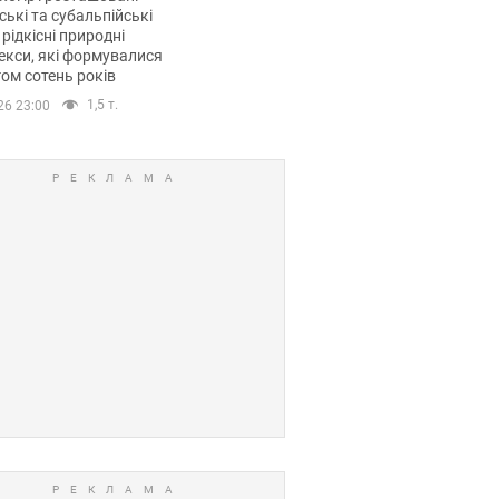
ські та субальпійські
 рідкісні природні
кси, які формувалися
ом сотень років
1,5 т.
26 23:00