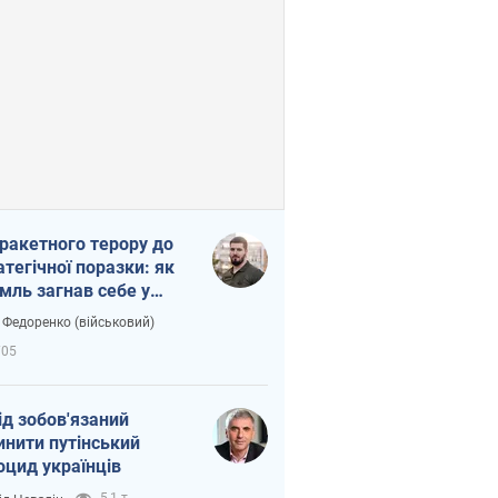
 ракетного терору до
атегічної поразки: як
мль загнав себе у
тку
 Федоренко (військовий)
705
ід зобов'язаний
инити путінський
оцид українців
5,1 т.