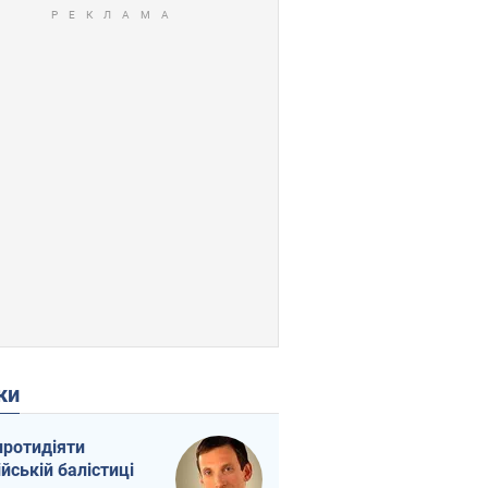
ки
протидіяти
ійській балістиці