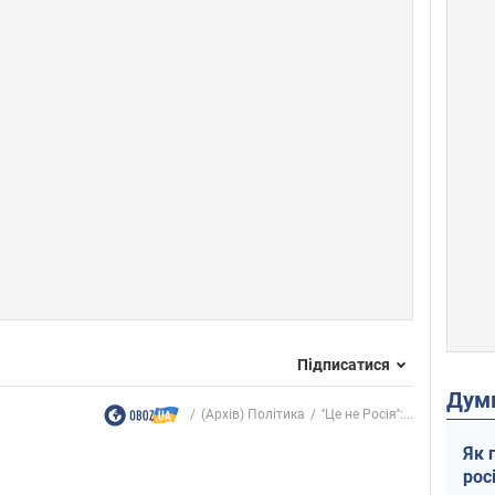
Підписатися
Дум
(Архів) Політика
''Це не Росія'':...
Як 
рос