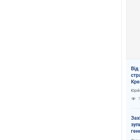
Від
стр
Кре
пас
Юрій
Зах
зуп
ген