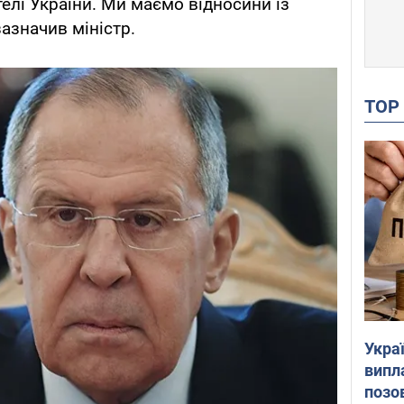
лі України. Ми маємо відносини із
азначив міністр.
TO
Украї
випл
позо