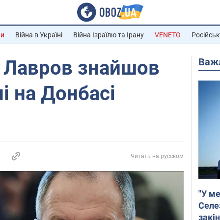
ни
Війна в Україні
Війна Ізраїлю та Ірану
VENETO
Російськ
Важ
'': Лавров знайшов
ні на Донбасі
Читать на русском
"У ме
Селе
закін