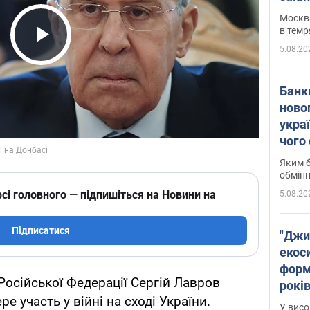
Москва
в темр
5.08.20
Play Video
Банк
ново
укра
чого
Яким б
обмін
сі головного — підпишіться на Новини на
5.08.20
Підписатися
"Джи
екоси
форм
Російської Федерації Сергій Лавров
років
ре участь у війні на сході України.
заби
У висо