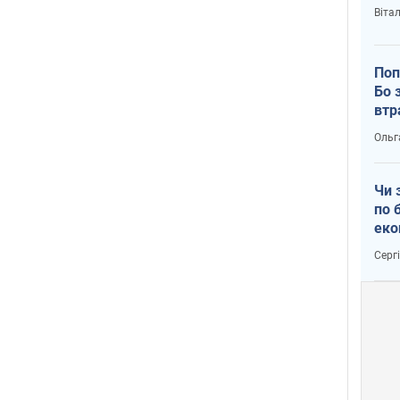
Віта
Поп
Бо 
втр
Ольг
Чи 
по 
еко
Серг