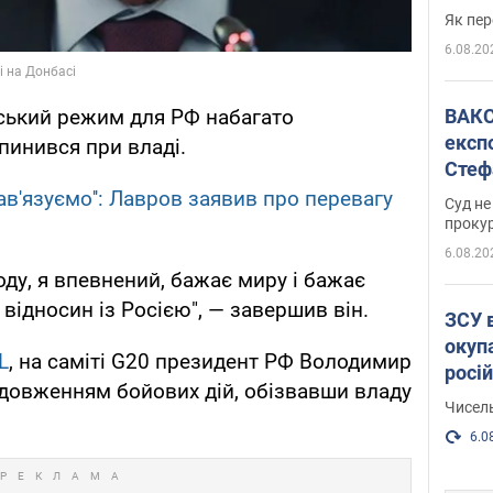
Як пер
6.08.20
ВАКС обрав 
нський режим для РФ набагато
експ
пинився при владі.
Стеф
спра
нав'язуємо'': Лавров заявив про перевагу
Суд не
проку
6.08.20
оду, я впевнений, бажає миру і бажає
відносин із Росією", — завершив він.
ЗСУ 
окуп
L
, на саміті G20 президент РФ Володимир
росі
довженням бойових дій, обізвавши владу
Чисель
6.0