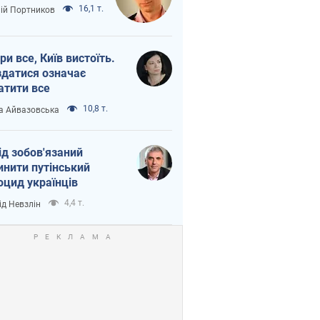
16,1 т.
лій Портников
ри все, Київ вистоїть.
здатися означає
атити все
10,8 т.
а Айвазовська
ід зобов'язаний
инити путінський
оцид українців
4,4 т.
ід Невзлін