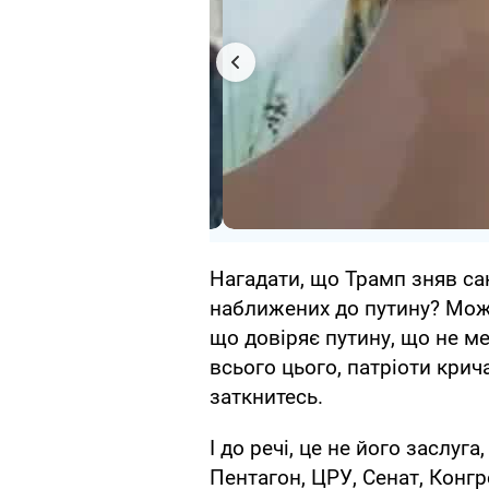
Нагадати, що Трамп зняв санк
наближених до путину? Мож
що довіряє путину, що не м
всього цього, патріоти крич
заткнитесь.
І до речі, це не його заслуг
Пентагон, ЦРУ, Сенат, Конгре