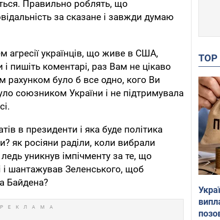
ться. Правильно роблять, що
овідальність за сказане і завжди думаю
 агресії українців, що живе в США,
TO
и і пишіть коментарі, раз Вам не цікаво
м рахунком було б все одно, кого Ви
уло союзником України і не підтримувала
сі.
ів в президенти і яка буде політика
и? як росіяни раділи, коли вибрали
ледь уникнув імпічменту за те, що
 і шантажував Зеленського, щоб
а Байдена?
Украї
випл
позо