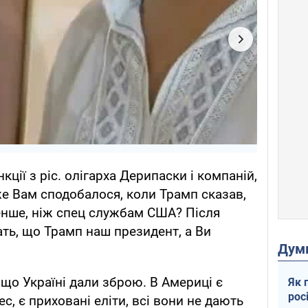
ції з ріс. олігарха Дерипаски і компаній,
е Вам сподобалося, коли Трамп сказав,
енше, ніж спец службам США? Після
ать, що Трамп наш президент, а Ви
Дум
а, що Україні дали зброю. В Америці є
Як 
рос
с, є приховані еліти, всі вони не дають