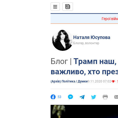
Герої вій
Наталя Юсупова
Блогер, волонтер
Блог |
Трамп наш,
важливо, хто пр
(Архів) Політика / Думки
9.11.2020 07:02
53