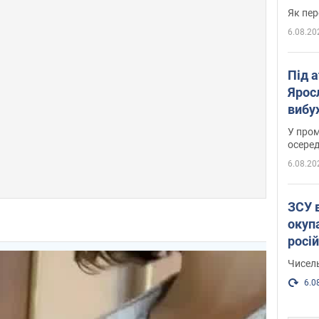
Як пер
6.08.20
Під 
Ярос
вибух
У пром
осеред
6.08.20
ЗСУ 
окуп
росі
Чисель
6.0