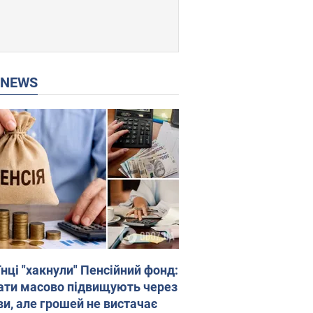
P NEWS
нці "хакнули" Пенсійний фонд:
ати масово підвищують через
ви, але грошей не вистачає