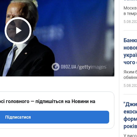
Москва
в темр
5.08.20
Play Video
Банк
ново
укра
чого
Яким б
обмін
5.08.20
сі головного — підпишіться на Новини на
"Джи
екоси
Підписатися
форм
років
заби
У висо