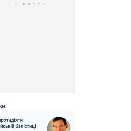
ки
протидіяти
ійській балістиці