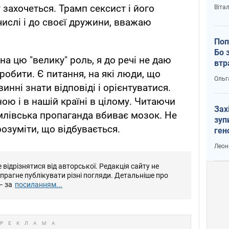
захочеться. Трамп сексист і його
Віта
числі і до своєї дружини, вважаю
Поп
Бо 
на цю "велику" роль, я до речі не даю
втр
зробити. Є питання, на які люди, що
Ольг
инні знати відповіді і орієнтуватися.
ою і в нашій країні в цілому. Читаючи
Зах
млівська пропаганда вбиває мозок. Не
зуп
озуміти, що відбувається.
ген
Леон
відрізнятися від авторської. Редакція сайту не
е прагне публікувати різні погляди. Детальніше про
– за
посиланням...