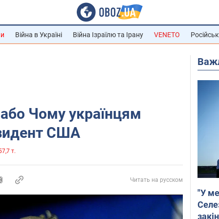
ни
Війна в Україні
Війна Ізраїлю та Ірану
VENETO
Російськ
Важ
 або Чому українцям
езидент США
57,7 т.
Читать на русском
"У ме
Селе
закін