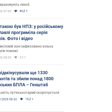
ераховують пенсії
46,0 т.
26 07:00
атакою був НПЗ: у російському
лавлі прогриміла серія
ів. Фото і відео
исловій зоні зафіксовано кілька
ків пожежі
3,2 т.
26 08:55
відмінусували ще 1330
антів та збили понад 1800
йських БПЛА – Генштаб
ність путінської армії скорочується
16,2 т.
8.2026 06:32