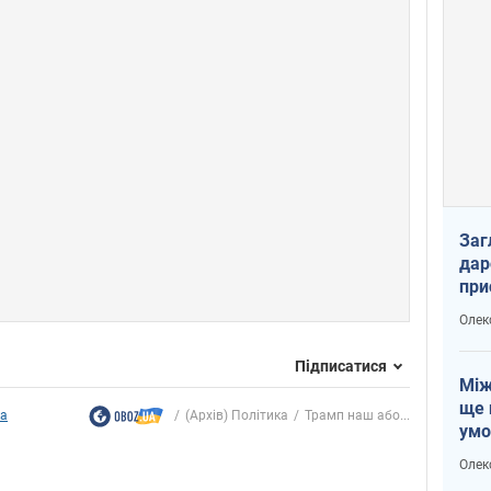
Заг
дар
при
доп
Олек
Підписатися
Між
ще 
ка
(Архів) Політика
Трамп наш або...
умо
Без
Олек
збр