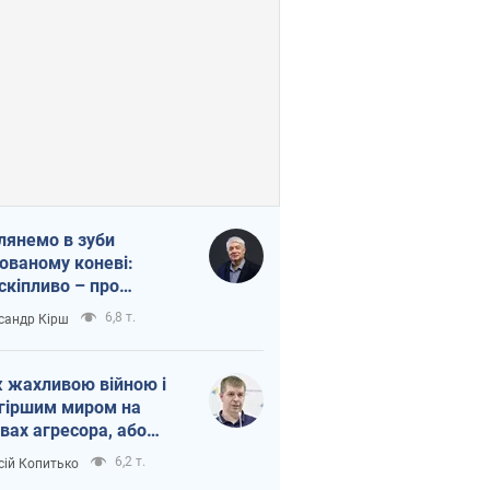
лянемо в зуби
ованому коневі:
скіпливо – про
омогу Україні
6,8 т.
сандр Кірш
 жахливою війною і
гіршим миром на
вах агресора, або
вихідність – теж
6,2 т.
сій Копитько
оя Росії