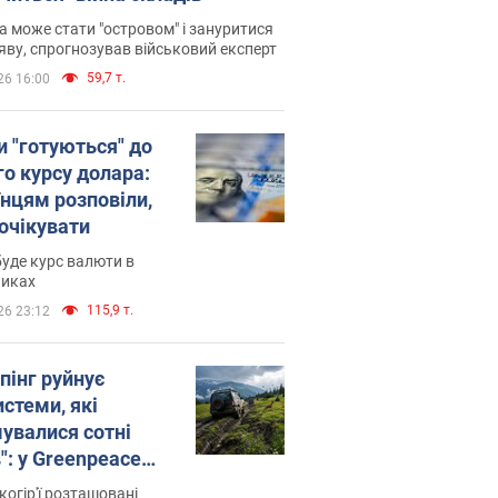
 може стати "островом" і зануритися
яву, спрогнозував військовий експерт
59,7 т.
26 16:00
и "готуються" до
го курсу долара:
їнцям розповіли,
 очікувати
уде курс валюти в
никах
115,9 т.
26 23:12
пінг руйнує
стеми, які
увалися сотні
": у Greenpeace
ли на сполох
когір'ї розташовані