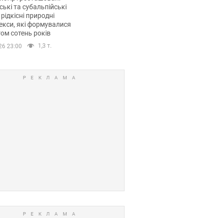
ські та субальпійські
 рідкісні природні
кси, які формувалися
ом сотень років
1,3 т.
26 23:00