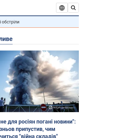
і обстріли
ливе
не для росіян погані новини":
зньов припустив, чим
читься "війна складів"