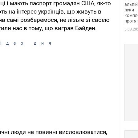
иці і мають паспорт громадян США, як-то
альпій
луки –
ть на інтерес українців, що живуть в
компле
в самі розберемося, не лізьте зі своєю
протяг
или нас в тому, що виграв Байден.
5.08.20
ідео дня
ічні люди не повинні висловлюватися,