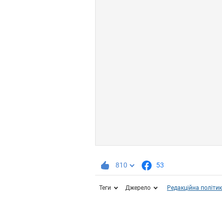
810
53
Теги
Джерело
Редакційна політи