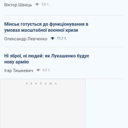
Віктор Швець
5,6 т.
Мінськ готується до функціонування в
умовах масштабної воєнної кризи
Олександр Левченко
11,1 т.
Ні зброї, ні людей: як Лукашенко будує
нову армію
Ігар Тишкевич
6,5 т.