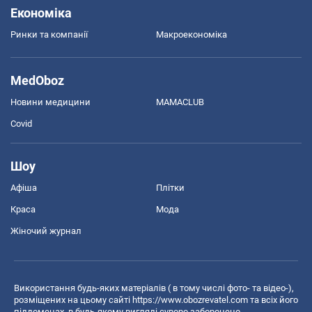
Економіка
Ринки та компанії
Макроекономіка
MedOboz
Новини медицини
MAMACLUB
Covid
Шоу
Афіша
Плітки
Краса
Мода
Жіночий журнал
Використання будь-яких матеріалів ( в тому числі фото- та відео-),
розміщених на цьому сайті
https://www.obozrevatel.com
та всіх його
піддоменах, в будь-якому вигляді суворо заборонено.