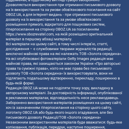
Дозволяється використання при отриманні письмового дозволу
на їх використання та за умови обов'язкового посилання на сайт
OBOZ.UA, а для інтернет-видань - при отриманні письмового
дозволу на їх використання та за умови обов'язкового
розміщення прямого, відкритого для пошукових систем,
гіперпосилання на сторінку OBOZ.UA за посиланням
https://www.obozrevatel.com
, на якій розміщено оригінальний
матеріал в першому абзаці матеріалу.
Всі матеріали на цьому сайті, в тому числі інтерв’ю, статті,
дослідження – є службовими творами журналістів редакції,
виключні майнові права на які належать ТОВ «Золота середина».
На всі опубліковані фотоматеріали Getty Images редакція має
майнові права, які захищаються законом України «Про авторські
права та суміжні права», ніхто не має права без письмового
дозволу ТОВ «Золота середина» їх використовувати, вони не
підлягають подальшому відтворенню, перекладу, поширенню в
будь-якій формі.
Редакція OBOZ.UA може не поділяти точку зору, викладену в
авторському матеріалі. За достовірність інформації, опублікованої
в рекламних матеріалах, відповідальність несе рекламодавець.
Заборонено використання матеріалів розміщених на цьому сайті,
хоч із зазначенням гіперпосилання на сторінку цього сайту,
логотипу OBOZ.UA або будь-якого іншого згадування, але без
письмового дозволу Редакції/ТОВ «Золота середина»
Незаконним використанням матеріалів буде вважатися: будь-яке
копiювання, публiкацiя, передрук, наступне поширення,