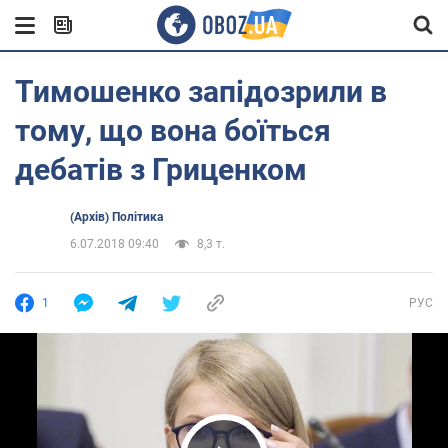
Тимошенко запідозрили в
тому, що вона боїться
дебатів з Гриценком
(Архів) Політика
6.07.2018 09:40
8,3 т.
1
РУС