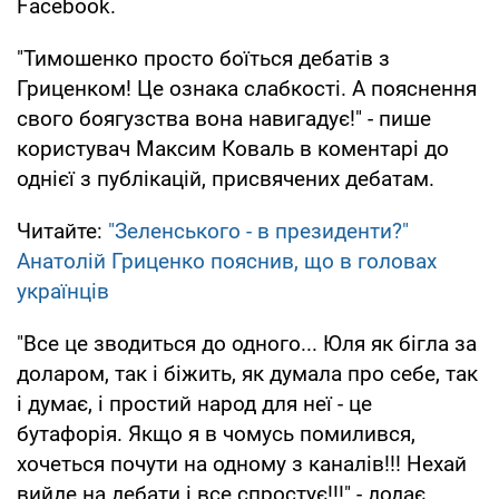
Facebook.
"Тимошенко просто боїться дебатів з
Гриценком! Це ознака слабкості. А пояснення
свого боягузства вона навигадує!" - пише
користувач Максим Коваль в коментарі до
однієї з публікацій, присвячених дебатам.
Читайте:
"Зеленського - в президенти?"
Анатолій Гриценко пояснив, що в головах
українців
"Все це зводиться до одного... Юля як бігла за
доларом, так і біжить, як думала про себе, так
і думає, і простий народ для неї - це
бутафорія. Якщо я в чомусь помилився,
хочеться почути на одному з каналів!!! Нехай
вийде на дебати і все спростує!!!" - додає