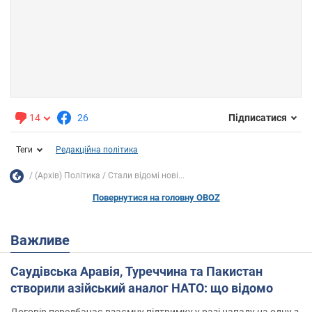
14
26
Підписатися
Теги
Редакційна політика
(Архів) Політика
Стали відомі нові...
Повернутися на головну OBOZ
Важливе
Саудівська Аравія, Туреччина та Пакистан
створили азійський аналог НАТО: що відомо
Договір передбачає взаємну підтримку у разі нападу на одну з