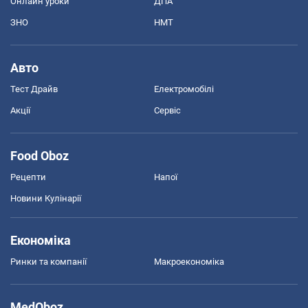
Онлайн уроки
ДПА
ЗНО
НМТ
Авто
Тест Драйв
Електромобілі
Акції
Сервіс
Food Oboz
Рецепти
Напої
Новини Кулінарії
Економіка
Ринки та компанії
Макроекономіка
MedOboz