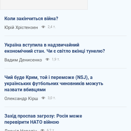
Коли закінчиться війна?
Юрій Хрістензен
2,4 т.
Україна вступила в надзвичайний
економічний стан. Чи є світло вкінці тунелю?
Вадим Денисенко
1,9 т.
Чий буде Крим, той і переможе (NSJ), а
українських футбольних чиновників можуть
назвати вбивцями
Олександр Кірш
3,0 т.
Захід проспав загрозу: Росія може
перевірити НАТО війною
Леонід Невзлін
6,2 т.