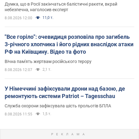
Думка, що в Росії закінчаться балістичні ракети, вкрай
небезпечна, наголосив експерт
11,0 т.
8.08.2026 12:00
"Все горіло": очевидиця розповіла про загибель
3-річного хлопчика і його рідних внаслідок атаки
РФ на Київщину. Відео та фото
Вічна пам'ять жертвам російського терору
2,1 т.
8.08.2026 12:07
У Німеччині зафіксували дрони над базою, де
ремонтують системи Patriot – Tagesschau
Служба охорони зафіксувала шість прольотів БПЛА
1,5 т.
8.08.2026 11:55