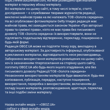
https://www.obozrevatel.com
, на якій розміщено оригінальний
матеріал в першому абзаці матеріалу.
Всі матеріали на цьому сайті, в тому числі інтерв’ю, статті,
дослідження – є службовими творами журналістів редакції,
виключні майнові права на які належать ТОВ «Золота середина».
На всі опубліковані фотоматеріали Getty Images редакція має
майнові права, які захищаються законом України «Про авторські
права та суміжні права», ніхто не має права без письмового
дозволу ТОВ «Золота середина» їх використовувати, вони не
підлягають подальшому відтворенню, перекладу, поширенню в
будь-якій формі.
Редакція OBOZ.UA може не поділяти точку зору, викладену в
авторському матеріалі. За достовірність інформації, опублікованої
в рекламних матеріалах, відповідальність несе рекламодавець.
Заборонено використання матеріалів розміщених на цьому сайті,
хоч із зазначенням гіперпосилання на сторінку цього сайту,
логотипу OBOZ.UA або будь-якого іншого згадування, але без
письмового дозволу Редакції/ТОВ «Золота середина»
Незаконним використанням матеріалів буде вважатися: будь-яке
копiювання, публiкацiя, передрук, наступне поширення,
використання, переробка з використанням, включенням до
складу інших матеріалів, розповсюдження, адаптація, переклад
та інші подібні зміни матеріалу.
Назва онлайн медіа — «OBOZ.UA»
- суб'єкт у сфері онлайн медіа;