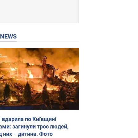
P NEWS
я вдарила по Київщині
ами: загинули троє людей,
д них – дитина. Фото