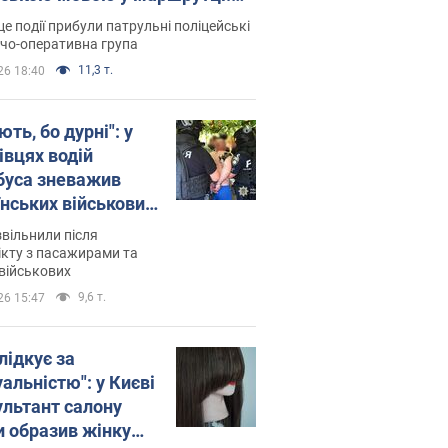
ція склала адмінпротокол.
це події прибули патрульні поліцейські
о
дчо-оперативна група
11,3 т.
26 18:40
ть, бо дурні": у
івцях водій
буса зневажив
їнських військових
латився. Відео
звільнили після
кту з пасажирами та
військових
9,6 т.
26 15:47
лідкує за
альністю": у Києві
ультант салону
и образив жінку