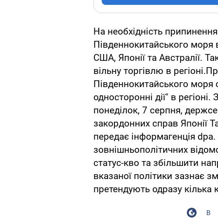
На необхідність припинення 
Південнокитайського моря 
США, Японії та Австралії. Т
вільну торгівлю в регіоні.П
Південнокитайського моря с
односторонні дії" в регіоні
понеділок, 7 серпня, держс
закордонних справ Японії Та
передає інформагенція dpa.
зовнішньополітичних відомст
статус-кво та збільшити нап
вказаної політики зазнає зм
претендують одразу кілька к
В