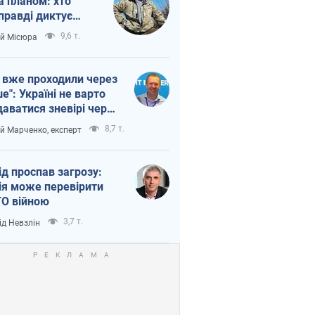
а планом: хто
правді диктує
п війни
9,6 т.
ій Місюра
 вже проходили через
ше": Україні не варто
даватися зневірі через
етний терор
8,7 т.
ій Марченко, експерт
ід проспав загрозу:
ія може перевірити
О війною
3,7 т.
ід Невзлін