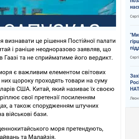
поз
нас
тем
Серг
"Ми
я визнавати це рішення Постійної палати
гір
під
Китай і раніше неодноразово заявляв, що
рак
в Гаазі та не сприйматиме його вердикт.
Серг
моря є важливим елементом світових
Зах
з них щороку проходять товари на суму
Рос
ларів США. Китай, який називає їх своєю
НАТ
кріплює свої претензії посиленням
Леон
одах, а також спорудженням штучних
а військові бази.
деннокитайського моря претендують,
Тайвань та Малайзія.