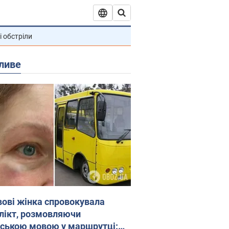
і обстріли
ливе
вові жінка спровокувала
лікт, розмовляючи
йською мовою у маршрутці: