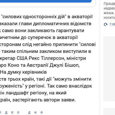
після
Праців
розг
надава
жінки,
Фото
"силових односторонніх дій" в акваторії
носить
вказали глави дипломатичних відомств
7.0
ак само вони закликають гарантувати
ричетним до суперечок в акваторії
торонам слід негайно припинити "силові
. З таким спільним закликом виступили в
екретар США Рекс Тіллерсон, міністри
ро Коно та Австралії Джулі Бішоп,
 На думку керівників
в трьох країн, такі дії "можуть змінити
руженість" у регіоні. Так само внаслідок
ін ландшафт регіону, на який
раїн, застерігають автори заяви.
ідео дня