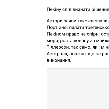
Пекіну слід визнати рішення
Автори заяви такожи закли
Постійної палати третейськог
Пекіном право на спірні ос
моря, розташовану за майже
Тіллерсон, так само, як і мі
Австралії, вважає, що це рі
виконання.