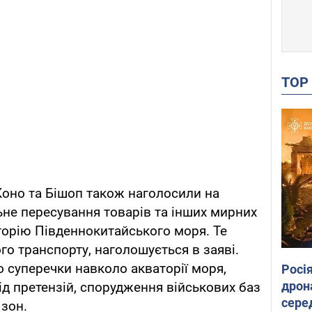
TO
 Коно та Бішоп також наголосили на
ьне пересування товарів та інших мирних
торію Південнокитайського моря. Те
го транспорту, наголошується в заяві.
о суперечки навколо акваторії моря,
Росі
дрон
ід претензій, спорудження військових баз
сере
 зон.