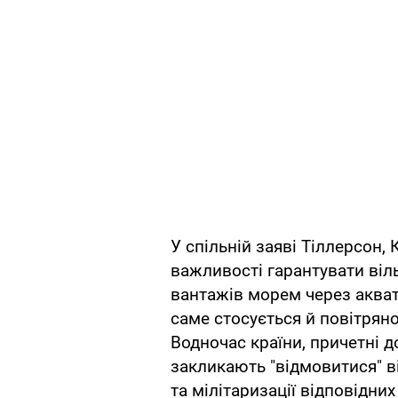
У спільній заяві Тіллерсон,
важливості гарантувати віл
вантажів морем через аква
саме стосується й повітряно
Водночас країни, причетні д
закликають "відмовитися" в
та мілітаризації відповідних