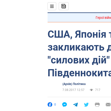
Герої вій
США, Японія 
закликають 
"силових дій"
Південнокит
(Архів) Політика
7.08.2017 12:57
717
0