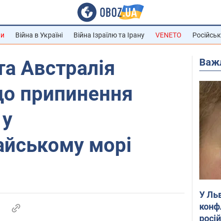
ни
Війна в Україні
Війна Ізраїлю та Ірану
VENETO
Російськ
Важ
та Австралія
до припинення
 у
айському морі
У Ль
конф
росі