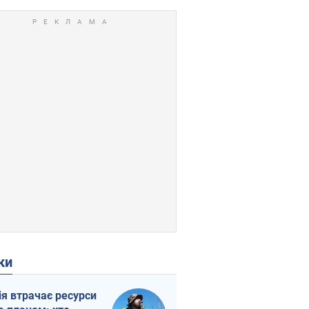
ки
ія втрачає ресурси