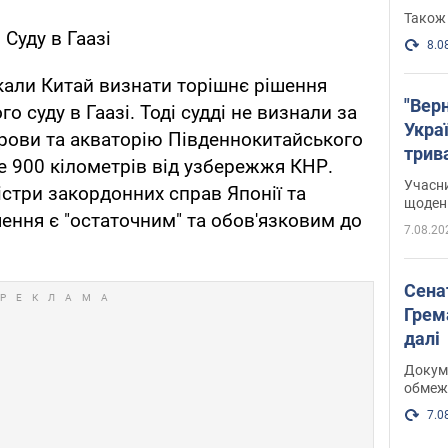
Також 
 Суду в Гаазі
8.0
кали Китай визнати торішнє рішення
"Верн
о суду в Гаазі. Тоді судді не визнали за
Украї
трови та акваторію Південнокитайського
трив
 900 кілометрів від узбережжя КНР.
карт
Учасн
ністри закордонних справ Японії та
щоденн
шення є "остаточним" та обов'язковим до
7.08.20
Сена
Грема
далі
Докуме
обмеж
7.0