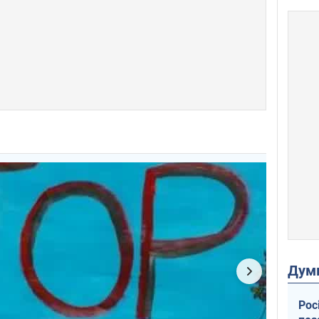
Дум
Рос