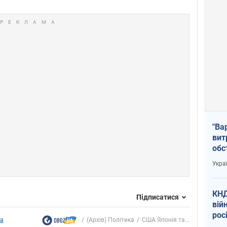
"Ва
вит
обс
вря
Укра
офі
КНД
Підписатися
вій
рос
ка
(Архів) Політика
США Японія та...
пів