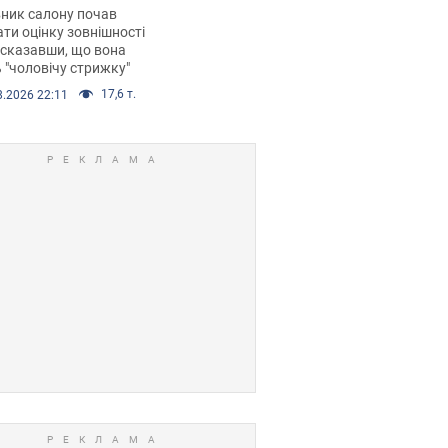
 хімієтерапії,
ник салону почав
орівся скандал.
ти оцінку зовнішності
 сказавши, що вона
 "чоловічу стрижку"
17,6 т.
8.2026 22:11