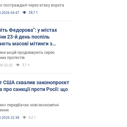
є постраждалі через атаку ворога
28,7 т.
8.2026 04:47
іть Федорова": у містах
ни 23-й день поспіль
ають масові мітинги з
онками. Фото і відео
ики акцій продовжують серію
их протестів
3,1 т.
26 22:22
т США схвалив законопроєкт
 про санкції проти Росії: що
нт передбачає нові економічні
ення
6,2 т.
8.2026 22:38