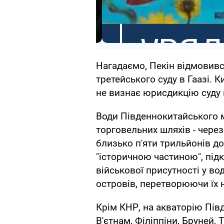
Нагадаємо, Пекін відмовивс
третейського суду в Гаазі. 
не визнає юрисдикцію суду 
Води Південнокитайського 
торговельних шляхів - чере
близько п'яти трильйонів до
"історичною частиною", під
військової присутності у в
островів, перетворюючи їх н
Крім КНР, на акваторію Пів
В'єтнам, Філіппіни, Бруней, 