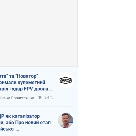
рта" та "Новатор"
римали кулеметний
тріл і удар FPV-дрона,
тувавши життя
3,4 т.
їнська Бронетехніка
церу ЗСУ
Р як каталізатор
ни, або Про новий етап
ійсько-
нічнокорейського