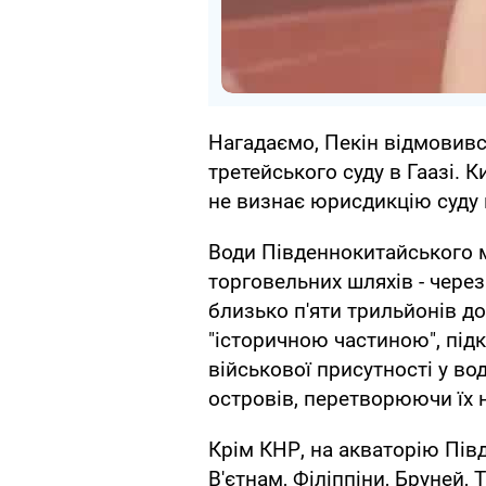
Нагадаємо, Пекін відмовивс
третейського суду в Гаазі. 
не визнає юрисдикцію суду 
Води Південнокитайського 
торговельних шляхів - чере
близько п'яти трильйонів до
"історичною частиною", під
військової присутності у в
островів, перетворюючи їх н
Крім КНР, на акваторію Пів
В'єтнам, Філіппіни, Бруней, 