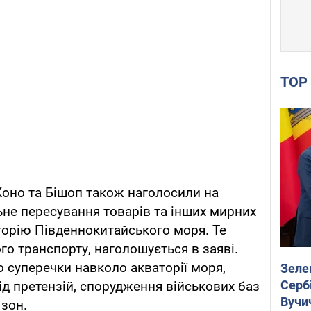
TO
 Коно та Бішоп також наголосили на
ьне пересування товарів та інших мирних
торію Південнокитайського моря. Те
го транспорту, наголошується в заяві.
о суперечки навколо акваторії моря,
Зеле
Сербі
ід претензій, спорудження військових баз
Вучи
 зон.