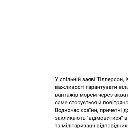
У спільній заяві Тіллерсон,
важливості гарантувати віл
вантажів морем через аква
саме стосується й повітряно
Водночас країни, причетні д
закликають "відмовитися" в
та мілітаризації відповідних