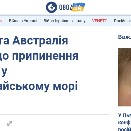
ни
Війна в Україні
Війна Ізраїлю та Ірану
VENETO
Російськ
Важ
та Австралія
до припинення
 у
айському морі
У Ль
конф
росі