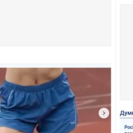
Дум
Рос