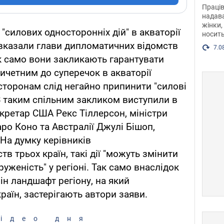
після
Праців
розг
надава
жінки,
Фото
"силових односторонніх дій" в акваторії
носить
вказали глави дипломатичних відомств
7.0
ак само вони закликають гарантувати
ричетним до суперечок в акваторії
торонам слід негайно припинити "силові
. З таким спільним закликом виступили в
екретар США Рекс Тіллерсон, міністри
ро Коно та Австралії Джулі Бішоп,
 На думку керівників
в трьох країн, такі дії "можуть змінити
руженість" у регіоні. Так само внаслідок
ін ландшафт регіону, на який
раїн, застерігають автори заяви.
ідео дня