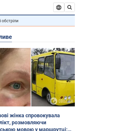
і обстріли
ливе
вові жінка спровокувала
лікт, розмовляючи
йською мовою у маршрутці: