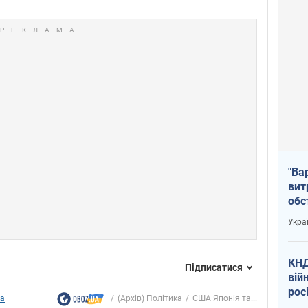
"Ва
вит
обс
вря
Укра
офі
КНД
Підписатися
вій
рос
ка
(Архів) Політика
США Японія та...
пів