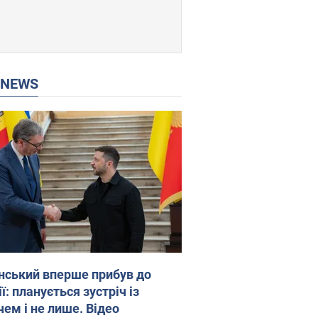
P NEWS
нський вперше прибув до
ї: планується зустріч із
чем і не лише. Відео