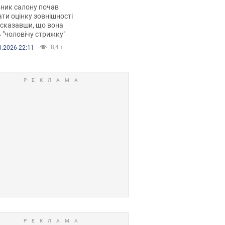
 хімієтерапії,
ник салону почав
орівся скандал.
ти оцінку зовнішності
 сказавши, що вона
 "чоловічу стрижку"
8,4 т.
8.2026 22:11