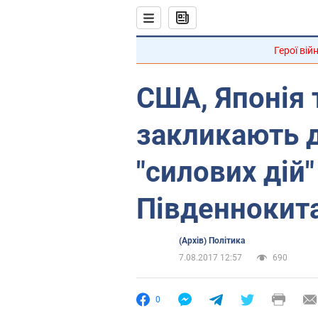
Герої вій
США, Японія 
закликають 
"силових дій"
Південнокит
(Архів) Політика
7.08.2017 12:57
690
0