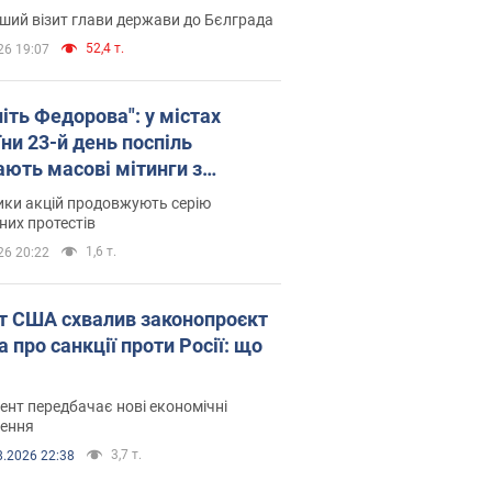
ший візит глави держави до Бєлграда
52,4 т.
26 19:07
іть Федорова": у містах
ни 23-й день поспіль
ають масові мітинги з
онками. Фото і відео
ики акцій продовжують серію
их протестів
1,6 т.
26 20:22
т США схвалив законопроєкт
 про санкції проти Росії: що
нт передбачає нові економічні
ення
3,7 т.
8.2026 22:38