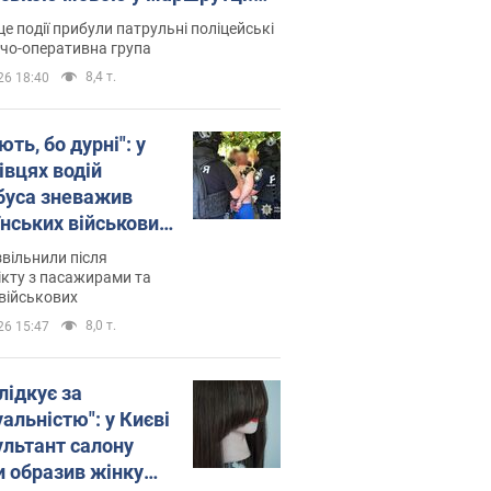
ція склала адмінпротокол.
це події прибули патрульні поліцейські
о
дчо-оперативна група
8,4 т.
26 18:40
ть, бо дурні": у
івцях водій
буса зневажив
їнських військових
латився. Відео
звільнили після
кту з пасажирами та
військових
8,0 т.
26 15:47
лідкує за
альністю": у Києві
ультант салону
и образив жінку