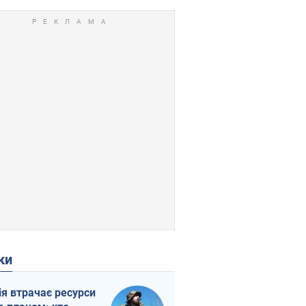
ки
ія втрачає ресурси