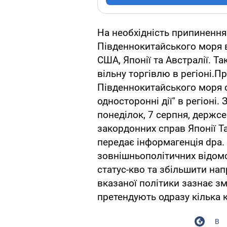
На необхідність припинення 
Південнокитайського моря 
США, Японії та Австралії. Т
вільну торгівлю в регіоні.П
Південнокитайського моря с
односторонні дії" в регіоні
понеділок, 7 серпня, держс
закордонних справ Японії Та
передає інформагенція dpa.
зовнішньополітичних відомст
статус-кво та збільшити нап
вказаної політики зазнає зм
претендують одразу кілька к
В