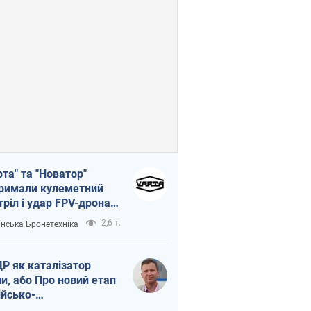
рта" та "Новатор"
римали кулеметний
тріл і удар FPV-дрона,
тувавши життя
2,6 т.
їнська Бронетехніка
церу ЗСУ
Р як каталізатор
ни, або Про новий етап
ійсько-
нічнокорейського