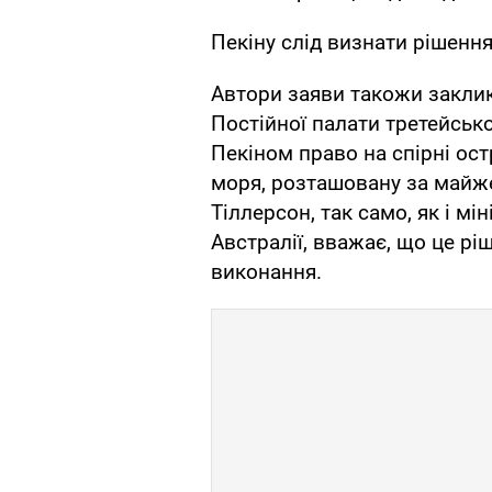
Пекіну слід визнати рішення
Автори заяви такожи закли
Постійної палати третейськог
Пекіном право на спірні ос
моря, розташовану за майже
Тіллерсон, так само, як і мі
Австралії, вважає, що це рі
виконання.