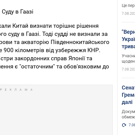
Це пер
 Суду в Гаазі
7.08.20
кали Китай визнати торішнє рішення
"Верн
о суду в Гаазі. Тоді судді не визнали за
Украї
трови та акваторію Південнокитайського
трив
 900 кілометрів від узбережжя КНР.
карт
Учасн
ністри закордонних справ Японії та
щоденн
шення є "остаточним" та обов'язковим до
7.08.20
Сена
Грема
далі
Докуме
обмеж
7.0