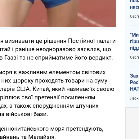
поз
нас
тем
Серг
"Ми
я визнавати це рішення Постійної палати
гір
під
Китай і раніше неодноразово заявляв, що
рак
в Гаазі та не сприйматиме його вердикт.
Серг
моря є важливим елементом світових
Зах
з них щороку проходять товари на суму
Рос
ларів США. Китай, який називає їх своєю
НАТ
кріплює свої претензії посиленням
Леон
одах, а також спорудженням штучних
а військові бази.
деннокитайського моря претендують,
Тайвань та Малайзія.