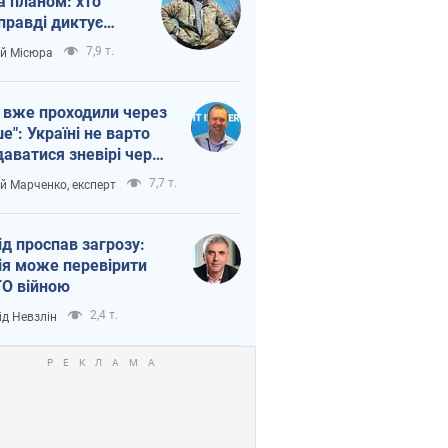
а планом: хто
правді диктує
п війни
7,9 т.
ій Місюра
 вже проходили через
ше": Україні не варто
даватися зневірі через
етний терор
7,7 т.
ій Марченко, експерт
ід проспав загрозу:
ія може перевірити
О війною
2,4 т.
ід Невзлін